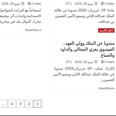
EdenMountain
it-team
يونيو 29, 2026
0
it-team
يونيو 29, 2026
للمؤتمر
يفتحان
الوطني
مادبا- 29- حزيران- 2026 مندوبا عن جلالة
انسجاماً مع التزامه المتواصل
آفاقاً
الثاني
جديدة
الملك عبدالله الثاني وسمو الأمير الحسين
الاستدامة وإحداث أثر مجتم
للتغير
أمام
بن عبدالله...
شارك كابيتال بنك في مبادرة..
المناخي
الشركات
والاقتصاد
Read
Read
Read More
الأردنية
Read More
اخبار الاردن
الأخضر
more
more
للنمو
about
about
والتوسع
مندوبا عن الملك وولي العهد..
مندوبا
موظفو
إقليمياً
العيسوي يعزي المجالي والداود
عن
كابيتال
الملك
بنك
والصباغ
وولي
يشاركون
it-team
يونيو 28, 2026
0
العهد…
في
الكرك- عمان – 24- حزيران 2026- مندوبا
العيسوي
مبادرة
يعزي
“سنابل
عن جلالة الملك عبدالله الثاني وسمو الأمير
عشيرة
الأثر”
الحسين...
الزبن/
دعماً
Read
Read More
بني
للأمن
more
صخر
الغذائي
about
والتمكين
تعدد
مندوبا
المجتمعي
…
4
3
2
1
عن
صفحات
الملك