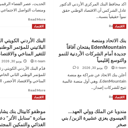
الحديث، عصر الفضاء الرقمي
اكد محافظ البنك المركزي الأردني الدكتور
ومنصات التواصل الاجتماعي ال
عادل الشركس أن الاقتصاد الوطني حقق
نمواً حقيقياً بنسبة...
Read
Read More
more
Read
Read More
الاقتصاد
الاقتصاد
about
more
مؤثرون
about
بنك الاتحاد ومنصة
البنك الأردني الكويتي ا
بأرقام
شركس:
وهمية..
EdenMountain يفتحان آفاقاً
البلاتيني للمؤتمر الوطني
نمو
سراب
الاقتصاد
جديدة أمام الشركات الأردنية للنمو
للتغير المناخي والاقتصا
الشهرة
الوطني
والتوسع إقليمياً
it-team
يونيو 30, 2026
في
2.9
عصر
it-team
يونيو 30, 2026
0
قدّم البنك الأردني الكويتي رعاي
%
السوشيال
بفضل
للمؤتمر الوطني الثاني الخاص 
أعلن بنك الاتحاد عن شراكة مع منصة
ميديا
الاجراءات
المناخي والاقتصاد الأخضر، الذ
EdenMountain، وهي أول منصة عالمية
الحكومية
تتيح للشركات إصدار...
Read
الاستباقية
Read More
more
Read
Read More
الاقتصاد
الاقتصاد
about
more
البنك
about
مندوبا عن الملك وولي العهد…
موظفو كابيتال بنك يشا
الأردني
بنك
الكويتي
العيسوي يعزي عشيرة الزبن/ بني
مبادرة “سنابل الأثر” دعم
الاتحاد
الراعي
ومنصة
صخر
الغذائي والتمكين المجت
البلاتيني