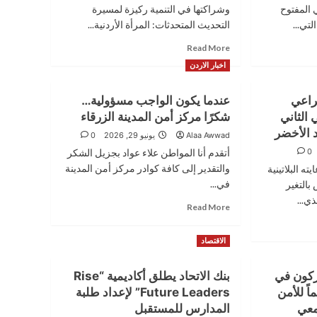
 المفتوح
وشراكتها في التنمية ركيزة لمسيرة
تي...
التحديث المتحدثات: المرأة الأردنية...
Read
Read More
more
اخبار الاردن
about
العيسوي
لراعي
عندما يكون الواجب مسؤولية…
يلتقي
وفدا
 الثاني
شكرًا مركز أمن المدينة الزرقاء
من
د الأخضر
Alaa Awwad
يونيو 29, 2026
0
ملتقي
0
أتقدم أنا المواطن علاء عواد بجزيل الشكر
سيدات
الاعمال
والتقدير إلى كافة كوادر مركز أمن المدينة
ته البلاتينية
والمهن
في...
بالتغير
الأردني
ي...
Read
Read More
more
about
الاقتصاد
عندما
يكون
الواجب
ركون في
بنك الاتحاد يطلق أكاديمية “Rise
مسؤولية…
اً للأمن
Future Leaders” لإعداد طلبة
شكرًا
معي
المدارس للمستقبل
مركز