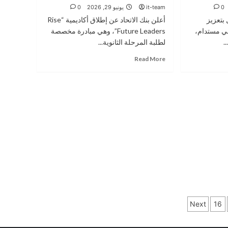
أمن
0
it-team
يونيو 29, 2026
0
المدينة
 بتعزيز
أعلن بنك الاتحاد عن إطلاق أكاديمية “Rise
الزرقاء
عي مستدام،
Future Leaders”، وهي مبادرة مخصصة
.
لطلبة المرحلة الثانوية...
Read
Read More
more
about
بنك
الاتحاد
يطلق
أكاديمية
“Rise
Future
Leaders”
لإعداد
طلبة
المدارس
للمستقبل
Next
16