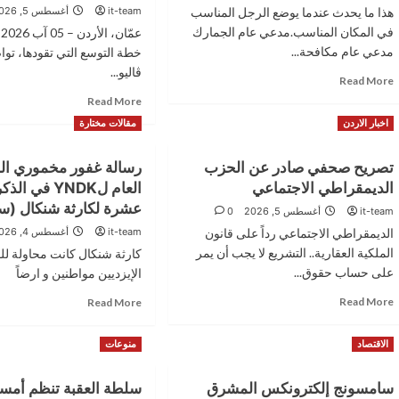
هذا ما يحدث عندما يوضع الرجل المناسب
it-team
أغسطس 5, 2026
في المكان المناسب.مدعي عام الجمارك
ع
مدعي عام مكافحة...
خطة التوسع التي تقودها، ت
ڤاليو...
Read
Read More
more
Read
Read More
about
more
اخبار الاردن
مقالات مختارة
في
about
زمن
ڤاليو
الإغراءات..
تصريح صحفي صادر عن الحزب
رسالة غفور مخموري ال
الأردن
عبدالإله
تواصل
الديمقراطي الاجتماعي
العام لYNDK في 
عبيدات
توسيع
عشرة لكارثة شنكال (سن
it-team
أغسطس 5, 2026
0
يختار
حضورها
شرف
الديمقراطي الاجتماعي رداً على قانون
it-team
أغسطس 4, 2026
في
الموقف..
المملكة
الملكية العقارية.. التشريع لا يجب أن يمر
كارثة شنكال كانت محاولة لل
فيديو
عبر
على حساب حقوق...
الإیزديين مواطنين و ارضاً
شبكة
Read
Read
Read More
متنامية
Read More
more
more
من
about
about
القنوات
الاقتصاد
منوعات
تصريح
رسالة
والشراكات
صحفي
غفور
وتفتتح
صادر
مخموري
سامسونج إلكترونكس المشرق
فرعاً
سلطة العقبة تنظم أمسي