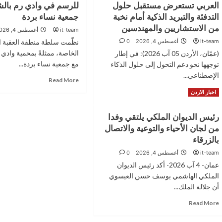
عن
السكرتير
جديداً
العربي تستعرض مستقبل حلول
للرسم في وادي رم بالش
الحزب
العام
في
التدفئة والتبريد الذكية أمام نخبة
جمعية نساء بردة
الديمقراطي
لYNDK
الصويفية
من الاستشاريين والمهندسين
الاجتماعي
في
it-team
أغسطس 4, 2026
فيليج
الذكرى
it-team
أغسطس 4, 2026
0
نظّمت سلطة منطقة العقبة ال
الثانية
الخاصة، ممثلةً بمحمية وادي ر
(عمّان، الأردن 05 آب 2026): في إطار
عشرة
مع جمعية نساء بردة...
توجهها نحو دعم التحول إلى حلول الذكاء
لكارثة
الإصطناعي...
شنكال
Read
Read More
(سنجار)
more
Read
Read More
اخبار الاردن
about
more
سلطة
about
رئيس الديوان الملكي يلتقي وفدا
العقبة
سامسونج
تنظم
من لجان الأحياء والتوعية والاتصال
إلكترونكس
أمسية
المشرق
بالزرقاء
فنية
العربي
it-team
أغسطس 4, 2026
0
للرسم
تستعرض
في
عمان- 4 آب 2026- أكد رئيس الديوان
مستقبل
وادي
حلول
الملكي الهاشمي يوسف حسن العيسوي
رم
التدفئة
أن جلالة الملك...
بالشراكة
والتبريد
مع
Read
Read More
الذكية
جمعية
more
أمام
نساء
about
نخبة