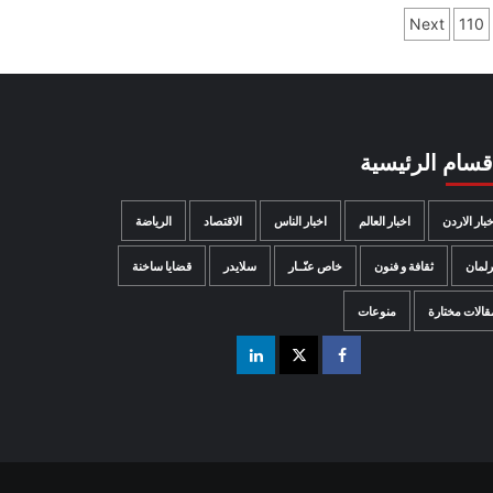
Next
110
اقسام الرئيسية
خبار الاردن
اخبار العالم
اخبار الناس
الاقتصاد
الرياضة
رلمان
ثقافة و فنون
خاص عنّــار
سلايدر
قضايا ساخنة
قالات مختارة
منوعات