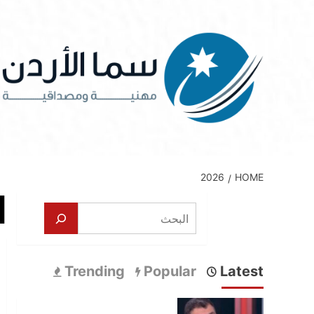
Ski
t
conten
2026
HOME
ا
البحث
Trending
Popular
Latest