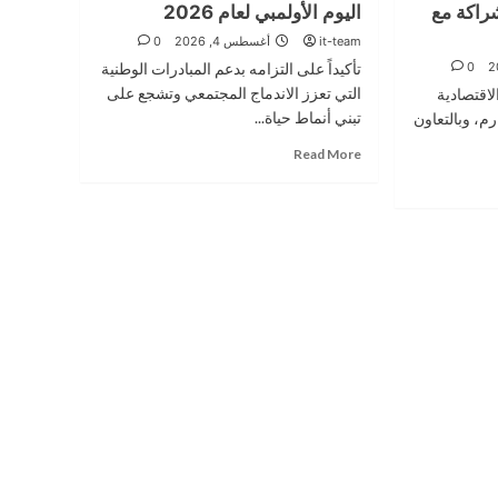
راكة مع
سلاسل
اليوم الأولمبي لعام 2026
العقبة
التوريد
الاقتصادية
it-team
أغسطس 4, 2026
0
برعاية
الخاصة
0
تأكيداً على التزامه بدعم المبادرات الوطنية
محافظ
تدعم
التي تعزز الاندماج المجتمعي وتشجع على
اقتصادية
البنك
مصنع
المركزي
البدائل
تبني أنماط حياة...
م، وبالتعاون
للأكياس
Read
Read More
الورقية
more
ضمن
about
مبادرة
البنك
“نحو
الأردني
عقبة
الكويتي
خالية
يدعم
من
فعالية
البلاستيك”
اليوم
الأولمبي
لعام
2026