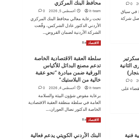
محافظ البنك المركزي
0
مّان، الأردن – 05 آب 2026: في سياق
it-team
أغسطس 5, 2026
0
واصل شركة
تحت رعاية معالي محافظ البنك المركزي
الأردني الدكتور عادل الشركس، وقّعت
الشركة الأردنية لضمان القروض...
Read
Read More
الاقتصاد
more
about
سكرتير
سلطة العقبة الاقتصادية الخاصة
الأردنية
الذكرى الثانية
تدعم مصنع البدائل للأكياس
لضمان
القروض
جار)
الورقية ضمن مبادرة “نحو عقبة
والبنك
خالية من البلاستيك”
0
العربي
قضاء على
it-team
أغسطس 4, 2026
0
الإسلامي
الدولي
برعاية مفوض شؤون البيئة والسلامة
يوقعان
العامة في سلطة منطقة العقبة الاقتصادية
اتفاقية
الخاصة الدكتور نضال العوران،...
برنامج
كفالة
Read
Read More
الاقتصاد
تجار
more
التجزئة
about
ة فنية
البنك الأردني الكويتي يدعم فعالية
لدعم
سلطة