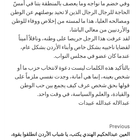
وفي خضم ما نواجه وما يعصف بالمنطقة بتنا في أمسّ
الحاجة للرجال الرجال الذين لا تحيد بوصلتهم عن الوطن
ومصالحه العليا، هذا ما لمسته من إخلاص ووفاء للوطن
والأردنيين من معالي الباشا،
لقد عرفت هذا الرجل حريصا على وطنه، وناقلاً أميناً
لقضايا ناخبيه بشكل خاص وأبناء الأردن بشكل عام،
عندما كان عضو في مجلس النواب.
بالتأكيد هذه الكلمات ليست دعوة لانتخاب حزب ما أو
شخص بعينه، إنما هي أمانة، وجدت نفسي ملزماً على
قولها بحق شخص عرف كيف يجمع بين حب الوطن
والقيادة، والعلم والسياسة، في وقت واحد.
عبدالاله عبدالله عبيدات
Post
Previous
العين عبدالحكيم الهندي يكتب، يا شباب الأردن انطلقوا بقوة،
Navigation