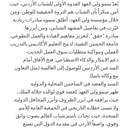
يُعدّ سمو ولي العهد القدوة الأولى للشباب الأردني، حيث
آمن مبكراً بأن الشباب هم الثروة الحقيقية للوطن. ومن
خلال مؤسسة ولي العهد، أطلق سموه مبادرات ريادية
غيّرت في تفاصيل المشهد الشبابي، ومن أبرزها:
مبادرة “حقق”: لتعزيز مفاهيم القيادة والعمل التطوعي.
جامعة الحسين التقنية: لدمج التعليم الأكاديمي بالتدريب
العملي ومواكبة متطلبات سوق العمل الحديث.
دعم الابتكار والذكاء الاصطناعي: فتح الآفاق أمام
المبدعين الأردنيين للوصول إلى العالمية (مثل التعاون
مع وكالة ناسا).
السند والعضد في الساحتين المحلية والدولية
ظهر سمو ولي العهد كعضد قوي لوالده جلالة الملك،
حيث يرافقه في ابرز الظروف وأبرز المحافل الدولية.
ولا ننسى خطابه التاريخي في الجمعية العامة للأمم
المتحدة، حيث تحدّث باسم شباب العالم بصوت واثق
وقوي، واضعاً الأردن في مقدمة الدول التي تصنع