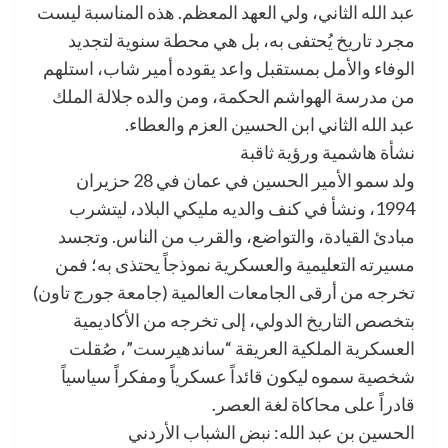
عبد الله الثاني، ولي العهد المعظم. هذه المناسبة ليست
مجرد تاريخ يُحتفى به، بل هي محطة سنوية لتجديد
الوفاء والأمل بمستقبل واعد يقوده أمير شاب، استلهم
من مدرسة الهواشم الحكمة، ومن والده جلالة الملك
عبد الله الثاني ابن الحسين العزم والعطاء.
نشأة هاشمية ورؤية ثاقبة
ولد سمو الأمير الحسين في عمان في 28 حزيران
1994، ونشأ في كنف والديه مليكي البلاد، ليتشرب
مبادئ القيادة، والتواضع، والقرب من الناس. وتجسد
مسيرته التعليمية والعسكرية نموذجاً يحتذى به؛ فمن
تخرجه من أرقى الجامعات العالمية (جامعة جورج تاون)
بتخصص التاريخ الدولي، إلى تخرجه من الأكاديمية
العسكرية الملكية العريقة “ساندهيرست”، صُقلت
شخصية سموه ليكون قائداً عسكرياً ومفكراً سياسياً
قادراً على محاكاة لغة العصر.
الحسين بن عبد الله: نبض الشباب الأردني