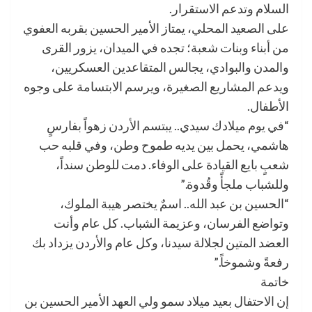
السلام وتدعم الاستقرار.
على الصعيد المحلي، يمتاز الأمير الحسين بقربه العفوي
من أبناء وبنات شعبة؛ تجده في الميدان، يزور القرى
والمدن والبوادي، يجالس المتقاعدين العسكريين،
ويدعم المشاريع الصغيرة، ويرسم الابتسامة على وجوه
الأطفال.
“في يوم ميلادك سيدي.. يبتسم الأردن زهواً بفارسٍ
هاشمي، يحمل بين يديه طموح وطن، وفي قلبه حب
شعبٍ بايع القيادة على الوفاء. دمت للوطن سنداً،
وللشباب ملجأً وقُدوة.”
“الحسين بن عبد الله.. اسمٌ يختصر هيبة الملوك،
وتواضع الفرسان، وعزيمة الشباب. كل عام وأنت
العضد المتين لجلالة سيدنا، وكل عام والأردن يزداد بك
رفعةً وشموخاً.”
خاتمة
إن الاحتفال بعيد ميلاد سمو ولي العهد الأمير الحسين بن