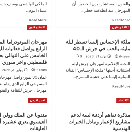
والفنون المستشار، يزن الخضير، أن
الملكي الهاشمي يوسف حسن
المهرجان منذ انطلاقته حظي...
مساء اليوم...
Read
Read
Read More
Read More
more
more
ثقافة و فنون
ثقافة و فنون
about
about
الخضير
العيسوي
ملكة الإحساس إليسا تسطر ليلة
مهرجان المونودراما ا
:
يرعى
نجاح
افتتاح
مليئة بالحب في جرش الـ40
الرابع يواصل فعالياته لل
مهرجان
بازار
الخامس على التوالي ب
it-team
يوليو 31, 2026
0
جرش
“ناعور
فلسطيني واخر سوري
اللجنة الإعلامية لمهرجان جرش ليلة
هو
أيام
نجاح
زمان”
استثنائية أحيتها “ملكة الإحساس” الفنانة
it-team
يوليو 31, 2026
لجميع
الحادي
اللبنانية إليسا على خشبة المسرح...
عمان 30 تموز-واصل مهرج
مؤسسات
عشر
المسرحي الرابع الذي يقام ض
Read
Read More
الدولة
مهرجان جرش للثقافة والفنون
more
about
Read
Read More
الاقتصاد
اخبار الاردن
ملكة
more
الإحساس
about
إليسا
مذكرة تفاهم أردنية ليبية لدعم
مندوبا عن الملك وولي ال
مهرجان
تسطر
مشاريع الإعمار وتبادل الخبرات
العيسوي يعزي عشيرة أ
المونودراما
ليلة
المسرحي
الهندسية
العليقات
مليئة