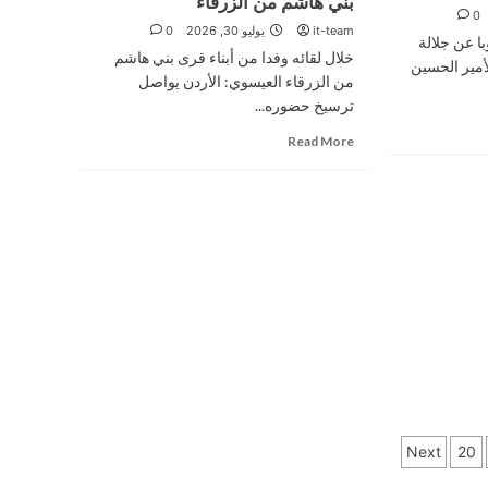
بني هاشم من الزرقاء
ثقافي
0
it-team
يوليو 30, 2026
0
يضيء
ز 2026- مندوبا عن جلالة
“الهيبودروم”
خلال لقائه وفدا من أبناء قرى بني هاشم
لأمير الحسين
من الزرقاء العيسوي: الأردن يواصل
ترسيخ حضوره...
Read
Read More
more
about
العيسوي
يلتقي
وفدا
من
أبناء
قرى
بني
هاشم
من
الزرقاء
Next
20