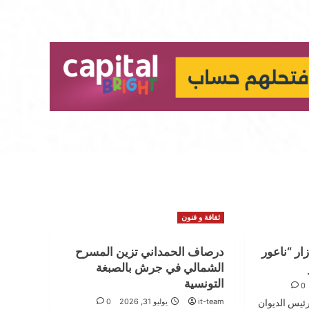
ثقافة و فنون
ار “ناعور
درصاف الحمداني تزين المسرح
الشمالي في جرش بالصبغة
التونسية
0
202 – رعى رئيس الديوان
it-team
يوليو 31, 2026
0