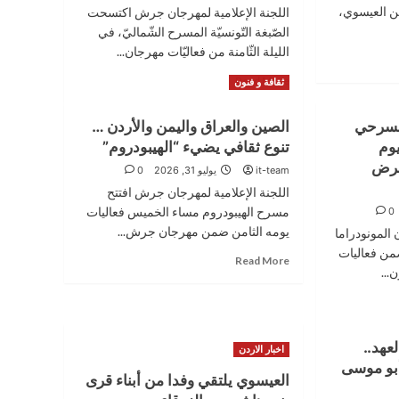
 العيسوي،
اللجنة الإعلامية لمهرجان جرش اكتسحت
الصّبغة التّونسيّة المسرح الشّماليّ، في
الليلة الثّامنة من فعاليّات مهرجان...
Read
Read More
ثقافة و فنون
more
about
لمسرحي
الصين والعراق واليمن والأردن …
درصاف
يوم
تنوع ثقافي يضيء “الهيبودروم”
الحمداني
تزين
عرض
it-team
يوليو 31, 2026
0
المسرح
اللجنة الإعلامية لمهرجان جرش افتتح
الشمالي
مسرح الهيبودروم مساء الخميس فعاليات
0
في
جرش
يومه الثامن ضمن مهرجان جرش...
ان المونودراما
بالصبغة
من فعاليات
Read
Read More
التونسية
...
more
about
الصين
والعراق
واليمن
عهد..
اخبار الاردن
والأردن
بو موسى
…
العيسوي يلتقي وفدا من أبناء قرى
تنوع