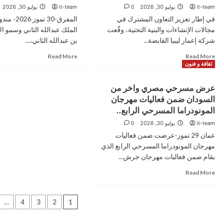
الرابع
بالحب
it-team
يوليو 30, 2026
0
it-team
يوليو 30, 2026
يواصل
في
في إطار تعزيز التعاون المشترك في
المفرق-30 تمو
فعالياته
جرش
لليوم
مجالات الإنشاءات والبنية التحتية، وقّعت
الملك عبدالله الثاني وسمو ا
الـ40
الخامس
شركة إعمار ليبيا القابضة...
بن عبدالله الثاني،...
على
Read
Read
Read More
Read More
التوالي
ثقافة و فنون
more
more
بعرض
about
about
فلسطيني
مذكرة
مندوبا
واخر
عرض مسرحي مصري واخر من
تفاهم
عن
سوري
السودان ضمن فعاليات مهرجان
أردنية
الملك
المونودراما المسرحي الرابع..
ليبية
وولي
لدعم
العهد..
it-team
يوليو 30, 2026
0
مشاريع
العيسوي
عمان 29 تموز-عرضت ضمن فعاليات
الإعمار
يعزي
مهرجان المونودراما المسرحي الرابع الذي
وتبادل
عشيرة
يقام ضمن فعاليات مهرجان جرش...
الخبرات
أبو
الهندسية
موسى
Read
Read More
العليقات
more
about
تعدد
عرض
…
4
3
2
1
مسرحي
مصري