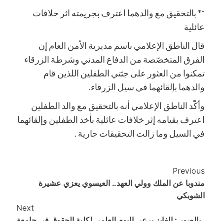
** بالتحقيق مع والدهما اعترف بجريمته اثر خلافات
عائلية
قال الناطق الإعلامي باسم مديرية الأمن العام إن
الفرق المتخصّصة من الدفاع المدني وشرطة الزرقاء
تمكنوا من العثور على جثتي الطفلين اللذين قام
والدهما بإلقائهما في سيل الزرقاء.
وأكّد الناطق الإعلامي أنه بالتحقيق مع والد الطفلين
اعترف بقيامه إثر خلافات عائلية بأخذ الطفلين وإلقائهما
في السيل وما زالت التحقيقات جارية .
Post
Previous
مندوبا عن الملك وولي العهد.. العيسوي يعزي عشيرة
Navigation
الشوبكي
Next
بالصور : الفايز يرعى اليوم العلمي لكلية الحقوق في جامعة