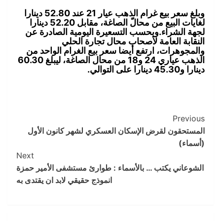
وبلغ سعر بيع غرام الذهب عيار 21 عند 52.80 دينارا
لغايات البيع من محالّ الصاغة، مقابل 52.20 دينارا
لجهة الشراء.وبحسب التسعيرة اليومية الصادرة عن
النقابة العامة لأصحاب محال تجارة الحلي
والمجوهرات، ارتفع أيضا سعر بيع الغرام الواحد من
الذهب عياري 24 و18 من محال الصاغة، ليبلغ 60.30
دينارا و45.30 دينارا على التوالي.
Post
Previous
المستحقون لقرض الإسكان العسكري لشهر كانون الأول
Navigation
(أسماء)
Next
الشوعاني يكتب … بالأسماء : طوارئ مستشفى الأمير حمزة
انموذج حقيقي لابد ان يقتدى به