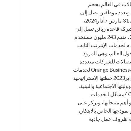
لاتصالات في العالم بحجم
مبيعات يصل إلى 39.7 مليار يورو في 2023 وبعدد موظفين يصل إلى
129,500 موظف في جميع أنحاء العالم حتى 31 مارس / آذار2024،
م الشركة قاعدة زبائن تصل إلى
282 مليون زبون حتى 31 مارس / آذار2024، منهم 243 مليون مستخدم
و21 مليون مستخدم لخدمات الإنترنت الثابت
 تتواجد الشركة في 26 بلداً حول العالم، وهي المزود
اتصالات للشركات متعددة
الجنسيات حول العالم تحت العلامة التجاريةOrange Business لخدمات
الأعمال. أطلقت المجموعة في شباط / فبراير2023 خطتها الاستراتيجية
ليتها الاجتماعية والبيئية،
والهادفة لإعادة هيكلة نموذج أعمال Orange كمشغّل للخدمات.
أهم منتجاتها، وتركز على
نموذجها الخاص بالابتكار،
م ظروف عمل جاذبة