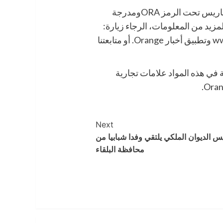
Orange شركة مدرجة على بورصة يورونكست باريس تحت الرمز ORAومدرجة
 بورصة نيويورك تحت الرمز ORAN. وللمزيد من المعلومات، الرجاء زيارة:
www.orange.com, www.orange-business.com وتطبيق أخبار Orange. أو متابعتنا
ضمنة في هذه المواد علامات تجارية
Next
س الديوان الملكي يلتقي وفدا شبابيا من
محافظة البلقاء