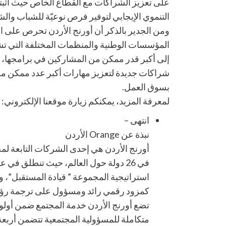
على تعزيز الشراكات مع القطاع الخاص حيث أثبتت
التنموي الإيجابي لتوفير فرص نوعيّة للشباب وا
ومن الجدير بالذكر أن أورنج الأردن تحرص على ا
المؤسسات الوطنية والمنظمات المختلفة التي تش
إلى أكبر قدر ممكن من المشاركين في برامجها، 
شراكات جديدة لتعزيز مهارات أكبر عدد ممكن من
بسوق العمل.
لمعرفة المزيد، يمكنكم زيارة موقعنا الإلكتروني: www.orange.jo.
انتهى –
نبذة عن Orange الأردن
في 26 دولة حول العالم، حيث تنطلق في عم
استراتيجية المجموعة ” قيادة المستقبل”، وت
كمزود رقمي رائد ومسؤول على ترجمة رؤية
تضع أورنج الأردن خدمة المجتمع ضمن أولويات
متكاملة للمسؤولية المجتمعية تتضمن أربع