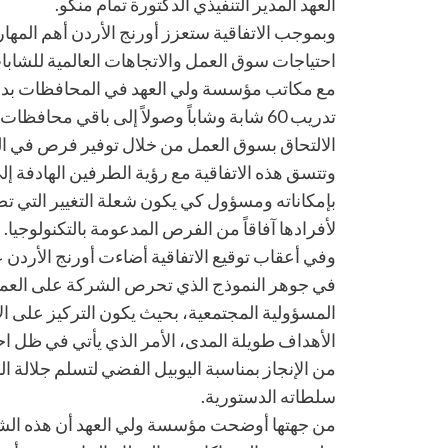
العهد المدير التنفيذي الدكتورة تمام منكو.
وبموجب الاتفاقية ستعزز أورنج الأردن أهم المهار
احتياجات سوق العمل والاتجاهات العالمية للشابا
مع مكاتب مؤسسة ولي العهد في المحافظات بدءا
تدريب 60 شابة وشاباً وصولاً إلى باقي محا
الالتحاق بسوق العمل من خلال توفير فرص في 
وتتسق هذه الاتفاقية مع رؤية الطرفين الهادفة إلى 
بإمكاناته ومسؤول كي يكون شعلة التغيير التي ت
لأفرادها آفاقاً من الفرص المدعومة بالتكنولوجيا.
وفي أعقاب توقيع الاتفاقية أضاءت أورنج الأردن
في جوهر النموذج الذي تحرص الشركة على العم
المسؤولية المجتمعية، بحيث يكون التركيز على ال
الأهداف طويلة المدى، الأمر الذي يأتي في ظل ا
من الإنجاز بمناسبة اليوبيل الفضي لتسلم جلالة ال
سلطاته الدستورية.
من جهتها أوضحت مؤسسة ولي العهد أن هذه ا