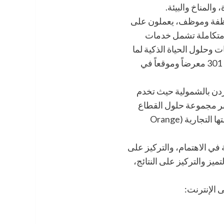
والمناخ والبيئة.
 أورنج الأردن أكثر من 1600 موظفة وموظف، يعملون على
 متكاملة تشمل خدمات
ات وحلول الحياة الذكية لما
يقارب 4.1 مليون زبون في الأردن من خلال 301 معرضاً وموقعاً في
أردن بالشمولية حيث تخدم
عبر مجموعة حلول القطاع
المؤسسي والشركات المندرجة ضمن علامتها التجارية (Orange
 في الاهتمام، والتركيز ﻋﻠﻰ
تميز واﻟﺘﺮﻛﻴﺰ ﻋﻠﻰ اﻟﻨﺘﺎﺋﺞ،
 الإنترنت: