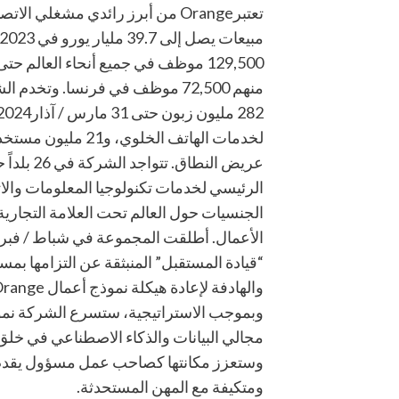
تعتبرOrange من أبرز رائدي مشغلي ا
منهم 72,500 موظف في فرنسا. وتخد
لخدمات الهاتف الخلوي، 
عريض النطاق.
الرئيسي لخدمات تكنولوجيا المعلومات وال
“قيادة المستقبل” المنبثقة عن التزامها بمسؤو
وبموجب الاستراتيجية، ستسرع الشركة نمو 
مجالي البيانات والذكاء الاصطناعي في خلق 
وستعزز مكانتها كصاحب عمل مسؤول يقد
ومتكيفة مع المهن المستحدثة.