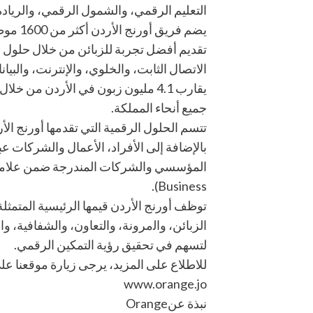
التعليم الرقمي، والشمول الرقمي، والريادة، 
يضم فريق
تقديم أفضل تجربة للزبائن من خلال حلول
الاتصال الثابت، والخلوي، والإنترنت، والبيان
جميع أنحاء المملكة.
تتسم الحلول الرقمية التي تقدمها أورنج ال
بالإضافة إلى الأفراد، الأعمال والشركات 
Business).
توظف أورنج الأردن قيمها الرئيسية المتمثلة
اﻟﺰﺑﺎﺋﻦ، واﻟمرونة، واﻟﺘﻌﺎون، واﻟﺸﻔﺎﻓﻴﺔ، وال
لتسهم في تحقيق رؤية التمكين الرقمي.
للاطلاع على المزيد، يرجى زيارة موقعنا على
www.orange.jo
نبذة عنOrange