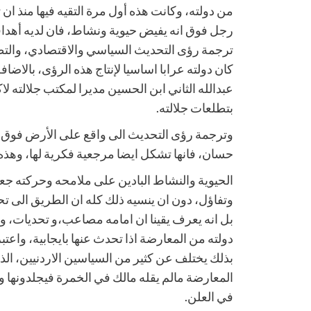
من دولته، وكانت هذه أول مرة التقيه فيها منذ ان
رجل فوق انه يفيض حيوية ونشاط، فان لديه أهدا
ترجمة رؤى التحديث السياسي والاقتصادي، والتطوي
كان دولته عرابا اساسيا لإنتاج هذه الرؤى، بالاضا
عبدالله الثاني ابن الحسين مديرا لمكتب جلالته ل
بتطلعات جلالته.
وترجمة رؤى التحديث الى واقع على الأرض فوق ف
حسان، فانها تشكل ايضا مرجعية فكرية لها، وهذه
الحيوية والنشاط البادين على ملامحه وحركته جعلت
وتفاؤل، دون ان ينسيه ذلك كله ان الطريق الى ت
بل انه يعرف يقينا ان امامه مصاعب،و تحديات،
دولته من المعارضة اذا تحدث عنها بايجابية، واعتب
بذلك يختلف عن كثير من السياسين الاردنيين، ا
المعارضة مالم يقله مالك في الخمرة فيجلدونها و
في العلن.