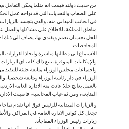
من حديث دولته فهمت انه مثلما يمكن التعامل مع
على الصعاب والتحديات التي قد تواجه عمل الح
في الجانب الميداني منه، والذي يتجسد بالزيارات ا
مناطق المملكة، للاطلاع على مشاكلها والعمل عل
للحل يجب ان تعمم ويقتدى بها، يضاف الى ذلك 
المحافظات،
للاستماع الى مطالبها مباشرة واتخاذ القرارات ال
والإمكانيات المتوفرة، يتبع ذلك كله ، اي الزيارات ا
واجتماعات مجلس الوزراء متابعة حثيثة للتنفي
الوزراء في دار رئاسة الوزراء ويتابعة شخصيا، و
بالعمل يعالج خللا عانت منه الادارة العامة الارد
المتابعة، ومن ثم غياب المحاسبة، فاصيبت الادارة ا
و الزيارات الميدانية للرئيس فوق انها تقدم نماجا
تجعل كل كوادر الادارة العامة في المراكز، وال
زيارات رئيس الوزراء المفاجأة.
خلاصة القول اننا أمام رئيس وزراء لديه أهداف و