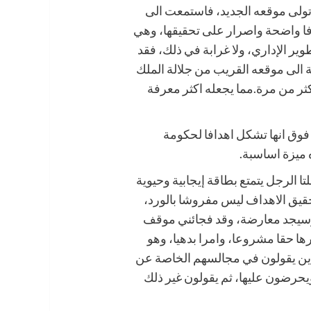
 تولى موقعه الجديد، فاستمعت الى
فا واضحة واصرار على تحقيقها، وهي
ر الإداري، ولا غرابة في ذلك، فقد
فة الى موقعه القريب من جلالة الملك
اكثر من مرة.مما يجعله اكثر معرفة
وق انها تشكل اهدافا لحكومة
 ميزة اساسبة.
ا الرجل يتمتع بطاقة إيجابية وحيوية
حقيق الاهداف ليس مفروشا بالورد،
 وسيجد معارضة، وقد فجائني موقف
رها حقا مشروعا، وامرا بدهيا، وهو
لذين يقولون في مجالسهم الخاصة عن
يحرضون عليها، ثم يقولون غير ذلك