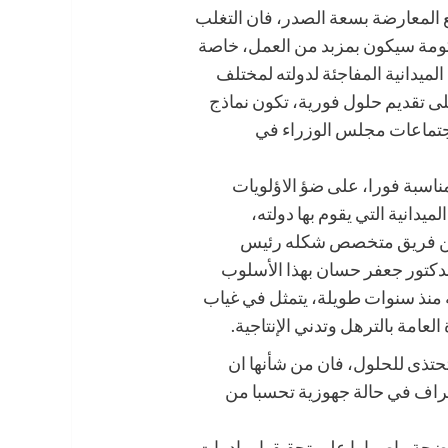
 المعارضة بسعة الصدر، فان التغلب
كومة سيكون بمزبد من العمل، خاصة
لميدانية المفاجئة لدولته لمختلف
ى تقديم حلول فورية، تكون نماذج
اجتماعات مجلس الوزراء في
مناسبة فورا، على ضؤ الاؤلويات
لميدانية التي يقوم بها دولته،
ذ من فريق متخصص شكله رئيس
الدكتور جعفر حسان بهذا الأسلوب
نية منذ سنوات طويلة، يتمثل في غياب
لعامة بالترهل وتدني الإنتاجية.
 تحتذى للحلول، فان من شأنها ان
أطراف في حالة جهوزية تحسبا من
اضحة واصرارا على تحقيقها، وادوات