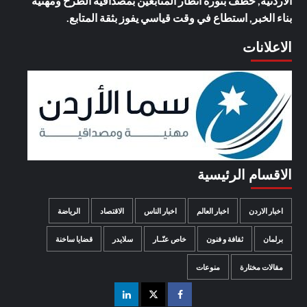
الاردنية, خطف بنوره انظار المتابعين بمصداقية الطرح ومهنية
بناء الخبر, استطاع في وقت قياسي يفوز بثقة المتابع.
الاعلانات
الاقسام الرئيسية
اخبار الاردن
اخبار العالم
اخبار الناس
الاقتصاد
الرياضة
برلمان
ثقافة و فنون
خاص عنّــار
سلايدر
قضايا ساخنة
مقالات مختارة
منوعات