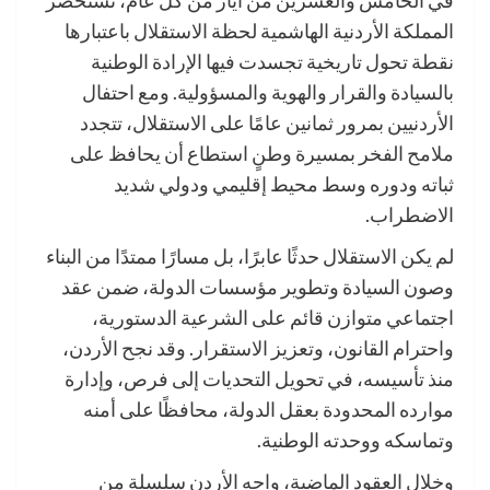
في الخامس والعشرين من أيار من كل عام، تستحضر
المملكة الأردنية الهاشمية لحظة الاستقلال باعتبارها
نقطة تحول تاريخية تجسدت فيها الإرادة الوطنية
بالسيادة والقرار والهوية والمسؤولية. ومع احتفال
الأردنيين بمرور ثمانين عامًا على الاستقلال، تتجدد
ملامح الفخر بمسيرة وطنٍ استطاع أن يحافظ على
ثباته ودوره وسط محيط إقليمي ودولي شديد
الاضطراب.
لم يكن الاستقلال حدثًا عابرًا، بل مسارًا ممتدًا من البناء
وصون السيادة وتطوير مؤسسات الدولة، ضمن عقد
اجتماعي متوازن قائم على الشرعية الدستورية،
واحترام القانون، وتعزيز الاستقرار. وقد نجح الأردن،
منذ تأسيسه، في تحويل التحديات إلى فرص، وإدارة
موارده المحدودة بعقل الدولة، محافظًا على أمنه
وتماسكه ووحدته الوطنية.
وخلال العقود الماضية، واجه الأردن سلسلة من