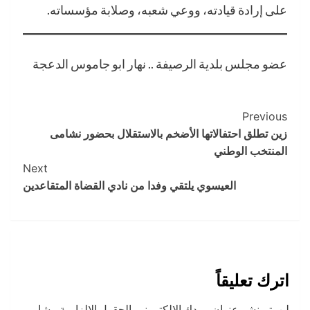
على إرادة قيادته، ووعي شعبه، وصلابة مؤسساته.
عضو مجلس بلدية الرصيفة .. نهار ابو جاموس الدعجة
Post
Previous
زين تطلق احتفالاتها الأضخم بالاستقلال بحضور نشامى
Navigation
المنتخب الوطني
Next
العيسوي يلتقي وفدا من نادي القضاة المتقاعدين
اترك تعليقاً
لن يتم نشر عنوان بريدك الإلكتروني.
الحقول الإلزامية مشار