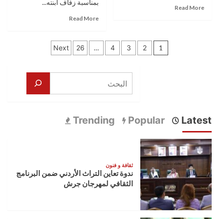
الحاسوب
جامعة
بمناسبة زفاف ابنته...
Read
Read More
من
غريغوري
more
Read
Read More
جامعة
تي.
about
more
البترا
بوبا
عمر
about
في
تعدد
القطاطشة
تهنئة
رومانيا
Next
26
…
4
3
2
1
مبارك
بمناسبة
صفحات
التخرج
زفاف
لين
المقالات
البحث
الطراونة
والمهندس
باسل
أبو
Trending
Popular
Latest
خضر
ثقافة و فنون
ندوة تعاين التراث الأردني ضمن البرنامج
الثقافي لمهرجان جرش