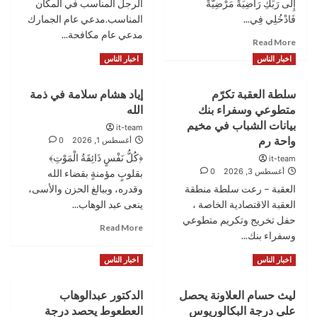
الأردنية
إِلَى رَبِّكِ رَاضِيَةً مَرْضِيَّةً
الرجل المناسب في المكان
لمجلس
فَادْخُلِي فِي...
النواب
المناسب.مدعي عام الجمارك
مدعي عام مكافحة...
Read
Read More
more
Read
Read More
اخبار الناس
اخبار الناس
about
more
والدة
about
سلطة العقبة تكرّم
إياد هشام سلامة في ذمة
أمين
في
عام
متطوعي وسفراء بنك
الله
زمن
المحكمة
الإغراءات..
بيانات الشباب في مخيم
it-team
الدستورية
عبدالإله
واحة رم
أغسطس 1, 2026
0
في
عبيدات
﴿كُلُّ نَفْسٍ ذَائِقَةُ الْمَوْتِ﴾
it-team
ذمة
يختار
أغسطس 3, 2026
0
بقلوبٍ مؤمنةٍ بقضاء الله
الله
شرف
العقبة – رعت سلطة منطقة
وقدره، وببالغ الحزن والأسى،
الموقف..
العقبة الاقتصادية الخاصة ،
فيديو
ينعى عبد الوهاب...
حفل تخريج وتكريم متطوعي
Read
Read More
وسفراء بنك...
more
about
Read
Read More
اخبار الناس
اخبار الناس
إياد
more
هشام
about
سلامة
ليث حسام العلاونة يحصل
الدكتور عبدالوهاب
سلطة
في
على درجة البكالوريوس
العطعوط يحصد درجة
العقبة