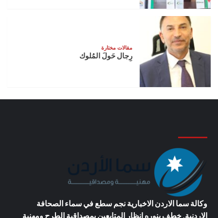
مقالات مختارة
رِجال حَولَ المُلوك
وكالة سما الاردن الاخبارية
نجم سطع في سماء الصحافة
الاردنية, خطف بنوره انظار المتابعين بمصداقية الطرح ومهنية