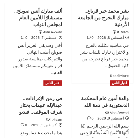
بشر محمد خير قرباع..
ألف مبارك أنس صويلح..
مبارك التخرج من الجامعة
مستشارًا للأمين العام
الأردنية
لمجلس النواب
Alaa Awwad
it-team
أغسطس 8, 2026
0
أغسطس 7, 2026
0
في مناسبة تكللت بالفرح
أخي وصديقي العزيز أنس
والاعتزاز، نبارك للشاب بشر
صويلح أطيب التهاني
محمد خير قرباع تخرجه من
والتبريكات بمناسبة صدور
كلية الحقوق...
قرار تعيينكم مستشارًا للأمين
العام...
Read
Read More
more
Read
Read More
اخبار الناس
اخبار الناس
about
more
بشر
about
والدة أمين عام المحكمة
في زمن الإغراءات..
محمد
ألف
خير
الدستورية في ذمة الله
عبدالإله عبيدات يختار
مبارك
قرباع..
أنس
شرف الموقف.. فيديو
Alaa Awwad
مبارك
صويلح..
أغسطس 6, 2026
0
it-team
التخرج
مستشارًا
أغسطس 5, 2026
0
بسم الله الرحمن الرحيم ((يَا
من
للأمين
أَيَّتُهَا النَّفْسُ الْمُطْمَئِنَّةُ ارْجِعِي
هذا ما يحدث عندما يوضع
الجامعة
العام