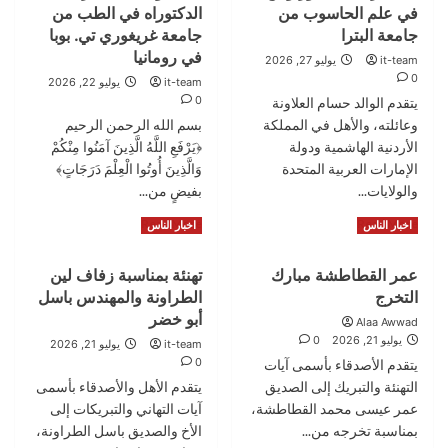
ذمة
تكرّم
في علم الحاسوب من
الدكتوراه في الطب من
الله
متطوعي
جامعة البترا
جامعة غريغوري تي. بوبا
وسفراء
في رومانيا
it-team
يوليو 27, 2026
بنك
0
it-team
يوليو 22, 2026
بيانات
0
يتقدم الوالد حسام العلاونة
الشباب
في
وعائلته، والأهل في المملكة
بسم الله الرحمن الرحيم
مخيم
الأردنية الهاشمية ودولة
﴿يَرْفَعِ اللَّهُ الَّذِينَ آمَنُوا مِنْكُمْ
واحة
الإمارات العربية المتحدة
وَالَّذِينَ أُوتُوا الْعِلْمَ دَرَجَاتٍ﴾
رم
والولايات...
بفيضٍ من...
Read
Read
Read More
Read More
اخبار الناس
اخبار الناس
more
more
about
about
عمر القطاطشة مبارك
تهنئة بمناسبة زفاف لين
ليث
الدكتور
التخرج
الطراونة والمهندس باسل
حسام
عبدالوهاب
العلاونة
العطعوط
أبو خضر
Alaa Awwad
يحصل
يحصد
يوليو 21, 2026
0
it-team
يوليو 21, 2026
على
درجة
0
يتقدم الأصدقاء بأسمى آيات
درجة
الدكتوراه
التهنئة والتبريك إلى الصديق
يتقدم الأهل والأصدقاء بأسمى
البكالوريوس
في
عمر عيسى محمد القطاطشة،
آيات التهاني والتبريكات إلى
في
الطب
علم
بمناسبة تخرجه من...
من
الأخ والصديق باسل الطراونة،