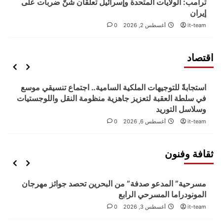
ترامب: الولايات المتحدة وإسرائيل تعلّقان شنّ ضربات على
مستشفى المقاصد يعلن تفاصيل المؤتمر الطبي الدولي
إيران
الثاني بمشاركة خبراء من الأردن والعالم
4
it-team
أغسطس 2, 2026
0
اقتصاد
اخبار الناس
الاقتصاد
والدة أمين عام المحكمة الدستورية في ذمة الله
5
استجابةً للتوجيهات الملكية السامية.. اجتماع تنسيقي موسع
في سلطة العقبة لتعزيز جاهزية منظومة النقل واللوجستيات
وسلاسل التوريد
it-team
أغسطس 6, 2026
0
ثقافة وفنون
ثقافة و فنون
مسرحية” المدعو صدفة” من البحرين تحصد جوائز مهرجان
المونودراما المسرحي الرابع
it-team
أغسطس 3, 2026
0