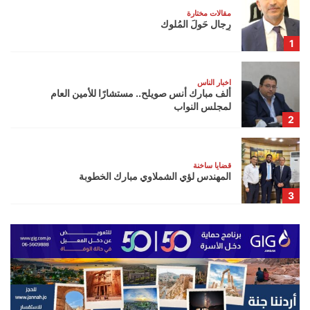
مقالات مختارة
رِجال حَولَ المُلوك
1
اخبار الناس
ألف مبارك أنس صويلح.. مستشارًا للأمين العام
لمجلس النواب
2
قضايا ساخنة
المهندس لؤي الشملاوي مبارك الخطوبة
3
اخبار الاردن
مستشفى المقاصد يعلن تفاصيل المؤتمر الطبي الدولي
الثاني بمشاركة خبراء من الأردن والعالم
4