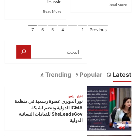
Hassle!
Read
Read More
more
Read
Read More
about
more
البنك
about
تعدد
المركزي
البيت
7
6
5
4
…
1
Previous
الأردني:
ينهار
صفحات
نعمل
..
بشكل
قادة
المقالات
البحث
طبيعي
ديمقراطيون
يسحبون
الدعم
من
Trending
Popular
Latest
بايدن
اخبار الناس
نور الدويري عضوة رسمية في منظمة
ICMA الدولية وتنضم لشبكة
SheLeadsGov للقيادات النسائية
الدولية