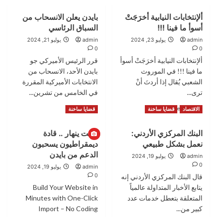
ألإنتخابات النيابية أخرَجَتْ
بايدن يعلن الانسحاب من
أسوأ ما فينا !!!
السباق الرئاسي
admin
يوليو 23, 2024
admin
يوليو 21, 2024
0
0
ألإنتخابات النيابية أخرَجَتْ أسوأ
قرر الرئيس الأميركي جو
ما فينا !!! في الموروث
بايدن الأحد، الانسحاب من
الشعبي يُقال إذا أردتَ أنْ
الانتخابات الأميركية المقررة
ترى...
في الخامس من تشرين...
Read
Read
Read More
Read More
الاقتصاد
قضايا ساخنة
قضايا ساخنة
more
more
about
about
البنك المركزي الأردني:
البيت ينهار .. قادة
ألإنتخابات
بايدن
نعمل بشكل طبيعي
ديمقراطيون يسحبون
النيابية
يعلن
أخرَجَتْ
الانسحاب
الدعم من بايدن
admin
يوليو 19, 2024
أسوأ
من
0
admin
يوليو 19, 2024
ما
السباق
0
قال البنك المركزي الأردني إنه
فينا
الرئاسي
يتابع الأخبار المتداولة عالمياً
Build Your Website in
!!!
المتعلقة بتعطل خدمات عدد
Minutes with One-Click
كبير من...
Import – No Coding