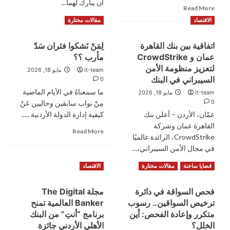
أن يبارك لهما...
الألعاب
Read
Read More
المدعومة
more
Read
Read More
الاقتصاد
مقالات مختارة
بالذكاء
about
more
الاصطناعي
مبارك
about
اتفاقية بين بنك القاهرة
لِمَنْ نَشكوا فئران سَدّ
تخرج
نور
ريم
عمان و CrowdStrike
مأرب ؟؟
غنيم
جراروة
مبارك
لتعزيز منظومة الأمن
it-team
مايو 18, 2026
الخطوبة
السيبراني في البنك
0
ما سمعناهُ في الأيام الماضية
it-team
مايو 18, 2026
0
مِنْ نواب سابقين وحاليين عَنْ
عمّان، الأردن – أعلن بنك
كيفية إدارة الدولة الأردنية .....
القاهرة عمان وشركة
Read
Read More
CrowdStrike، الرائدة عالميًا
more
في مجال الأمن السيبراني،...
about
لِمَنْ
Read
Read More
قضايا ساخنة
مقالات مختارة
الاقتصاد
نَشكوا
more
فئران
about
سَدّ
فحص السواقة في دائرة
مجلة The Digital
اتفاقية
مأرب
ترخيص السواقين.. رسوب
Banker العالمية تمنح
بين
؟؟
بنك
متكرر وإعادة الفحص: أين
برنامج “أنتِ” من البنك
القاهرة
الخلل؟
الأهلي الأردني جائزة