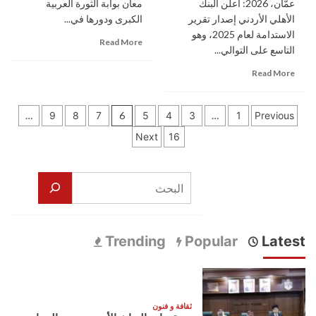
البنك
عمّان، 2026: أعلن البنك
معان بوابة الثورة العربية
الأهلي
الأهلي الأردني إصدار تقرير
الكبرى ودورها في...
الأردني
الاستدامة لعام 2025، وهو
Read
جائزة
Read More
التاسع على التوالي...
more
“أفضل
about
منتج
Read
Read More
ندوة
جديد
more
بعنوان:
للشركات
about
معان
الصغرى
تعدد
البنك
…
9
8
7
6
5
4
3
…
1
Previous
بوابة
والمتوسطة”
الأهلي
صفحات
الثورة
Next
16
الأردني
العربية
يصدر
المقالات
الكبرى
تقرير
ودورها
البحث
الاستدامة
في
لعام
بناء
2025
السردية
ويعزز
الأردنية”
الدمج
Trending
Popular
Latest
الاستراتيجي
للمعايير
البيئية
والاجتماعية
والحوكمة
ثقافة و فنون