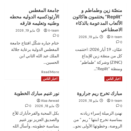
منصّة زين وطماطم و
جامعة المغطس
“Replit” يختتمون هاكاثون
الأرثوذكسيه الدوليه محطه
الألعاب المدعومة بالذكاء
وطنيه وتعليمه فارقه
الاصطناعي
it-team
مايو 19, 2026
0
it-team
مايو 19, 2026
0
ختام جباره شكّل افتتاح جامعة
عمّان، 19 أيار 2026: اختتمت
المغطس الدولية برعاية جلالة
كل من منصّة زين للإبداع
الملك عبد الله الثاني ابن
(ZINC) وشركة “طماطم”
الحسين...
ومنصّة “Replit”...
Read
Read More
more
Read
Read More
اخبار الناس
اخبار الناس
about
more
جامعة
about
مبارك تخرج ريم جراروة
نور غنيم مبارك الخطوبة
المغطس
منصّة
الأرثوذكسيه
زين
it-team
مايو 18, 2026
Alaa Awwad
الدوليه
وطماطم
0
مايو 18, 2026
0
محطه
و
نهنئ الزميلة إسراء زيادنه
بكل المحبة والفرحأبارك للأخ
وطنيه
“Replit”
بمناسبة تخرج ابنتها ” ريم ” من
والصديق العزيز نور غنيم
وتعليمه
يختتمون
الروضة، وخطوتها الأولى نحو...
بمناسبة خطوبته، وأسأل الله
فارقه
هاكاثون