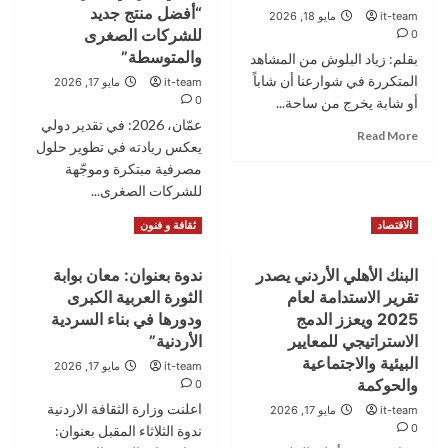
عمان
“أفضل منتج جديد
it-team
مايو 18, 2026
و
للشركات الصغرى
0
CrowdStrike
والمتوسطة”
بقلم: زياد البلوش من المشاهد
لتعزيز
منظومة
المتكررة في شوارعنا أن شاباً
it-team
مايو 17, 2026
الأمن
0
أو شابة يخرج من ساحة...
السيبراني
عمّان، 2026: في تقدير دولي
Read
Read More
في
يعكس ريادته في تطوير حلول
more
البنك
مصرفية مبتكرة وموجّهة
about
فحص
للشركات الصغرى...
السواقة
Read
Read More
الاقتصاد
ثقافة و فنون
في
more
دائرة
about
ترخيص
البنك الأهلي الأردني يصدر
ندوة بعنوان: معان بوابة
مجلة
السواقين..
تقرير الاستدامة لعام
الثورة العربية الكبرى
The
رسوب
Digital
2025 ويعزز الدمج
ودورها في بناء السردية
متكرر
Banker
الاستراتيجي للمعايير
الأردنية”
وإعادة
العالمية
الفحص:
البيئية والاجتماعية
it-team
مايو 17, 2026
تمنح
أين
والحوكمة
0
برنامج
الخلل؟
اعلنت وزارة الثقافة الاردنية
it-team
مايو 17, 2026
“أنتِ”
0
من
ندوة الثلاثاء المقبل بعنوان: