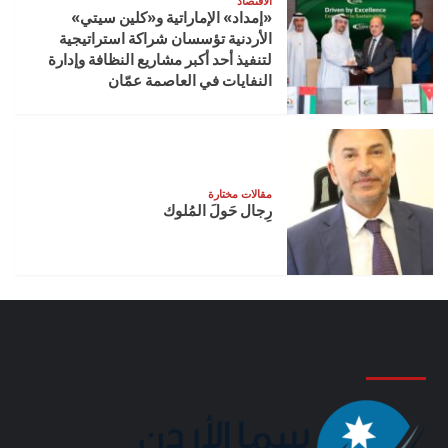
الاقتصاد
«إمداد» الإماراتية و«كلين سيتي»
الأردنية تؤسسان شراكة استراتيجية
لتنفيذ أحد أكبر مشاريع النظافة وإدارة
النفايات في العاصمة عمّان
مقالات مختارة
رِجال حَولَ المُلوك