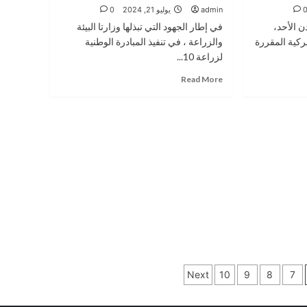
توقيع
admin
يوليو 21, 2024
0
مذكرة
ن الأحد،
في إطار الجهود التي تبذلها وزارتا البيئة
تفاهم
مشروع
ركية المقررة
والزراعة ، في تنفيذ المبادرة الوطنية
صنع
لزراعة 10...
القرار
Read
Read More
التعاوني
more
لتعزيز
about
كفاءة
البيئة..
مطار
والزراعة..والبنك
الملكة
الأردني
علياء
الكويتي
..يوقعون
مذكرة
تفاهم…
Next
10
9
8
7