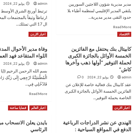
مدير مديرية شؤون اللاجئين السوريين
admin
يوليو 22, 2024
يلتقي المدير الإقليمي لمنظمة أطباء بلا
ترتبط أورنج الشرق الأوسط و
حدود التقى مدير مديرية...
ارتباطاً وثيقاً بالمجتمعات ال
ال 17 التي تمتلك...
Read
Read More
more
Read
Read More
الاقتصاد
اخبار الاردن
about
more
مدير
about
كابيتال بنك يحتفل مع الفائزين
وفاة مدير الأحوال المدن
مديرية
أورنج
شؤون
الخمسة الأوائل بالجائزة الكبرى
اللواء المتقاعد فهد ال
الشرق
اللاجئين
الأوسط
لحملة التوفير “أولها ذهب وآخرها
admin
يوليو 22, 2024
السوريين
وإفريقيا
كاش”
بسم الله الرحمن الرحيم ((يَا أَيَّتُ
يلتقي
تصدر
المدير
الْمُطْمَئِنَّةُ ارْجِعِي إِلَى رَبِّكِ رَاض
admin
يوليو 22, 2024
0
تقرير
الإقليمي
فَادْخُلِي فِي...
أنشطة
عقد كابيتال بنك فعالية خاصة للإعلان عن
لمنظمة
المسؤولية
الفائزين الخمسة الأوائل بالجائزة الكبرى
Read
أطباء
Read More
المجتمعية
الخاصة بحملة التوفير...
more
بلا
لعام
about
حدود
2023
Read
Read More
اخبار الاردن
اخبار العالم
قضايا ساخنة
وفاة
“بذور
more
مدير
التغيير”
about
الأحوال
الهندي عن نشر الدراجات الرباعية
بايدن يعلن الانسحاب م
كابيتال
المدنية
الدفع في المواقع السياحية :
الرئاسي
بنك
السابق