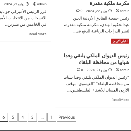
يحتفل
مكرمة ملكية مقدرة
admin
يوليو 21, 2024
0
اللواء
مع
المتقاعد
admin
يوليو 22, 2024
0
قرر الرئيس الأميركي جو بايد
الفائزين
فهد
الانسحاب من الانتخابات الأمي
رئيس جمعية الفنادق الأردنية العين
الخمسة
العموش
الأوائل
في الخامس من تشرين...
عبدالحكيم الهندي، مكرمة ملكية مقدرة،
بالجائزة
لنشر الدراجات الرباعية الدفع في...
Read
Read More
الكبرى
more
Read
Read More
لحملة
اخبار الاردن
about
more
التوفير
بايدن
about
“أولها
رئيس الديوان الملكي يلتقي وفدا
يعلن
الهندي
ذهب
الانسحاب
شبابيا من محافظة البلقاء
عن
وآخرها
من
نشر
كاش”
admin
يوليو 21, 2024
0
السباق
الدراجات
*رئيس الديوان الملكي يلتقي وفدا شبابيا
الرئاسي
الرباعية
من محافظة البلقاء* *العيسوي: موقف
الدفع
في
الأردن المساند للأشقاء الفلسطينيين،...
المواقع
Read
Read More
السياحية
more
:
about
مكرمة
تعدد
رئيس
6
5
4
3
…
1
Previous
ملكية
الديوان
مقدرة
صفحات
الملكي