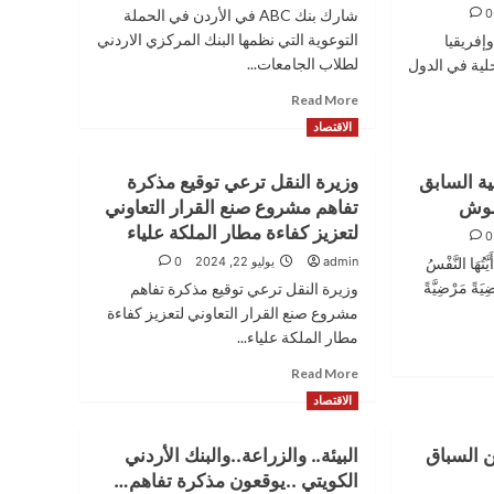
0
شارك بنك ABC في الأردن في الحملة
التوعوية التي نظمها البنك المركزي الاردني
إفريقيا
لطلاب الجامعات...
محلية في الدول
Read
Read More
more
الاقتصاد
about
شارك
ية السابق
وزيرة النقل ترعي توقيع مذكرة
بنك
ABC
عموش
تفاهم مشروع صنع القرار التعاوني
في
لتعزيز كفاءة مطار الملكة علياء
0
الأردن
هَا النَّفْسُ
admin
يوليو 22, 2024
0
في
الحملة
ِيَةً مَرْضِيَّةً
وزيرة النقل ترعي توقيع مذكرة تفاهم
التوعوية
مشروع صنع القرار التعاوني لتعزيز كفاءة
التي
مطار الملكة علياء...
نظمها
البنك
Read
Read More
المركزي
more
الاقتصاد
الاردني
about
لطلاب
وزيرة
ن السباق
الجامعات
البيئة.. والزراعة..والبنك الأردني
النقل
ترعي
الكويتي ..يوقعون مذكرة تفاهم…