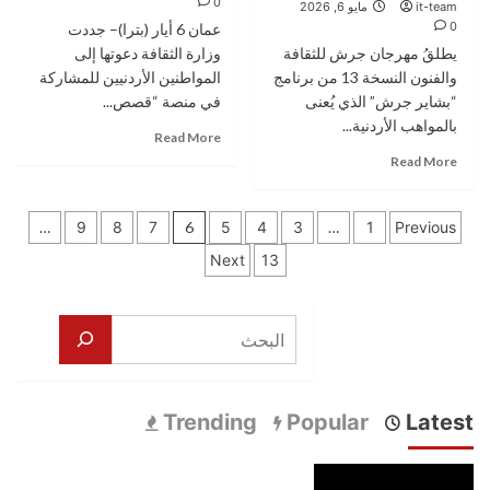
0
it-team
لتوثيق
مايو 6, 2026
الألف
0
السردية
عمان 6 أيار (بترا)– جددت
عمود
الأردنية
يطلقُ مهرجان جرش للثقافة
ودورها
وزارة الثقافة دعوتها إلى
في
والفنون النسخة 13 من برنامج
المواطنين الأردنيين للمشاركة
بناء
“بشاير جرش” الذي يُعنى
في منصة “قصص...
السردية
بالمواهب الأردنية...
Read
الأردنية”
Read More
more
Read
Read More
about
more
وزارة
about
تعدد
الثقافة
بإدراج
…
9
8
7
6
5
4
3
…
1
Previous
تجدد
فني
صفحات
13
Next
الدعوة
السيراميك
للمشاركة
والزخرفة
المقالات
في
إلى
منصة
البحث
حقوله
“قصص
الإبداعية”بشاير
من
جرش”
الأردن”
للمواهب
لتوثيق
الشابة
Trending
Popular
Latest
السردية
يفتح
الأردنية
أبواب
المشاركة