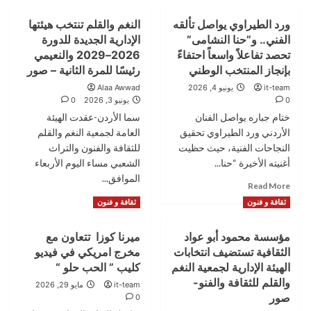
ورد الطيراوي يواصل تألقه
النغم والقلم تنتخب هيئتها
الفني.. و”حنا النشامى”
الإدارية الجديدة للدورة
تحصد تفاعلاً واسعاً احتفاءً
2026–2029 والنعيمي
بإنجاز المنتخب الوطني
رئيسًا للمرة الثانية – صور
it-team
يونيو 4, 2026
Alaa Awwad
0
يونيو 3, 2026
0
ختام جباره يواصل الفنان
سما الأردن-عقدت الهيئة
الأردني ورد الطيراوي تحقيق
العامة لجمعية النغم والقلم
النجاحات الفنية، حيث حظيت
للثقافة والفنون والتراث
أغنيته الأخيرة “حنا...
الشعبي مساء اليوم الأربعاء
الموافق...
Read
Read More
more
Read
Read More
ثقافة و فنون
ثقافة و فنون
about
more
ورد
about
مؤسسة محمود أبو عواد
ميرنا كوزا تتعاون مع
الطيراوي
النغم
يواصل
الثقافية تستضيف انتخابات
مخرج امريكي في فيديو
والقلم
تألقه
تنتخب
الهيئة الإدارية لجمعية النغم
كليب ” الحب حلو “
الفني..
هيئتها
والقلم للثقافة والفنو-
it-team
مايو 29, 2026
و”حنا
الإدارية
صور
0
النشامى”
الجديدة