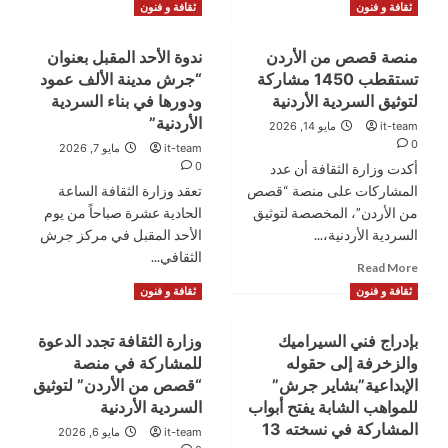
Read
Read
للثقافة
Read More
Read More
ثقافة و فنون
ثقافة و فنون
more
more
والفنو-
about
about
صور
‏منصة قصص من الأردن
ندوة الأحد المقبل بعنوان
إطلاق
ندوة
تستقطب 1450 مشاركة
“جرش مدينة الألف عمود
عمل
بعنوان:
وطني
معان
لتوثيق السردية الأردنية
ودورها في بناء السردية
بعنوان
بوابة
الأردنية”
it-team
مايو 14, 2026
“بيرق
الثورة
0
it-team
مايو 7, 2026
زعامة”
العربية
0
أكدت وزارة الثقافة أن عدد
بدعم
الكبرى
المشاركات على منصة “قصص
تعقد وزارة الثقافة الساعة
من
ودورها
متصرفية
من الأردن”، المخصصة لتوثيق
في
الحادية عشرة صباحاً من يوم
لواء
بناء
السردية الأردنية،...
الأحد المقبل في مركز جرش
ماحص
السردية
الثقافي...
Read
Read More
والفحيص
الأردنية”
more
Read
Read More
ثقافة و فنون
ثقافة و فنون
about
more
‏منصة
about
بإدراج فني السيراميك
وزارة الثقافة تجدد الدعوة
قصص
ندوة
من
والزخرفة إلى حقوله
للمشاركة في منصة
الأحد
الأردن
المقبل
الإبداعية”بشاير جرش”
“قصص من الأردن” لتوثيق
تستقطب
بعنوان
للمواهب الشابة يفتح أبواب
السردية الأردنية
1450
“جرش
المشاركة في نسخته 13
it-team
مايو 6, 2026
مشاركة
مدينة