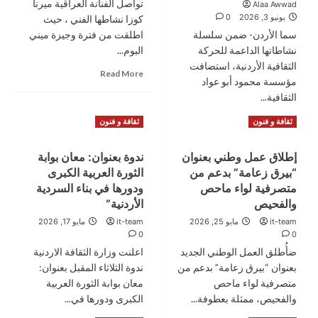
تواصل الفنانة العراقية ميرنا
Alaa Awwad
تحصد
للدورة
يونيو 3, 2026
0
تفاعلاً
كوزا نشاطها الفني ، حيث
2026–
واسعاً
سما الأردن- ضمن سلسلة
2029
اطلقت من فترة وجيزة ميني
احتفاءً
والنعيمي
نشاطاتها الداعمة للحركة
البوم...
بإنجاز
رئيسًا
الثقافية الأردنية، استضافت
Read
المنتخب
Read More
للمرة
مؤسسة محمود أبو عواد
more
الوطني
الثانية
الثقافية...
about
–
ميرنا
صور
Read
Read More
ثقافة و فنون
ثقافة و فنون
كوزا
more
تتعاون
about
مع
إطلاق عمل وطني بعنوان
ندوة بعنوان: معان بوابة
مؤسسة
مخرج
“بيرق زعامة” بدعم من
الثورة العربية الكبرى
محمود
امريكي
أبو
متصرفية لواء ماحص
ودورها في بناء السردية
في
عواد
والفحيص
الأردنية”
فيديو
الثقافية
كليب
it-team
مايو 25, 2026
it-team
مايو 17, 2026
تستضيف
”
0
0
انتخابات
الحب
ضأُطلق العمل الوطني الجديد
اعلنت وزارة الثقافة الاردنية
الهيئة
حلو
الإدارية
بعنوان “بيرق زعامة” بدعم من
ندوة الثلاثاء المقبل بعنوان:
“
لجمعية
متصرفية لواء ماحص
معان بوابة الثورة العربية
النغم
والفحيص، ممثلة بعطوفة...
الكبرى ودورها في...
والقلم