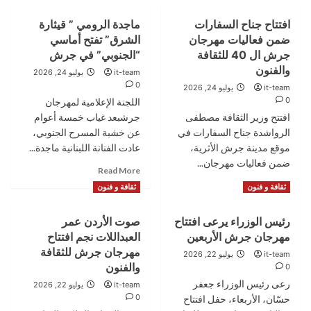
افتتاح جناح السفارات
ماجدة الرومي ” قيثارة
ضمن فعاليات مهرجان
الشرق” تفتح أماسي
جرش ال 40 للثقافة
“الجنوبي” في جرش
والفنون
it-team
يوليو 24, 2026
0
it-team
يوليو 24, 2026
0
اللجنة الإعلامية لمهرجان
افتتح وزير الثقافة مصطفى
جرشبعد غياب خمسة أعوام
الرواشدة جناح السفارات في
عن خشبة المسرح الجنوبي،
موقع مدينة جرش الأثرية،
عادت الفنانة اللبنانية ماجدة...
ضمن فعاليات مهرجان...
Read
Read More
more
Read
Read More
ثقافة و فنون
ثقافة و فنون
about
more
ماجدة
about
رئيس الوزراء يرعى افتتاح
صوت الأردن عمر
الرومي
افتتاح
”
مهرجان جرش الأربعين
العبداللات نجم افتتاح
جناح
قيثارة
السفارات
مهرجان جرش للثقافة
it-team
يوليو 22, 2026
الشرق”
ضمن
والفنون
0
تفتح
فعاليات
رعى رئيس الوزراء جعفر
it-team
يوليو 22, 2026
أماسي
مهرجان
0
حسّان، الأربعاء، حفل افتتاح
“الجنوبي”
جرش