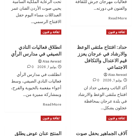
فعاليات مهرجان جرش للثقافة
في
تحت الرعاية الملكية السامية
ال
جرش
40
والفنون في دورته...
يحيي صوت الأردن الفنان عمر
للثقافة
العبداللات مساء اليوم حفل
Read
Read More
والفنون
الافتتاح الرسمي...
more
about
Read
Read More
ثقافة و فنون
ثقافة و فنون
رئيس
more
الوزراء
about
يرعى
حداد: افتتاح ملتقى الوعظ
انطلاق فعاليات النادي
صوت
افتتاح
والارشاد في عرجان يعزز
الصيفي في مدارس الرأي
الأردن
مهرجان
عمر
قيم الاعتدال والتكافل
Alaa Awwad
جرش
العبداللات
الاجتماعي
يوليو 1, 2026
0
الأربعين
نجم
انطلقت في مدارس الرأي
Alaa Awwad
افتتاح
يوليو 1, 2026
0
فعاليات النادي الصيفي، وسط
مهرجان
أكد النائب وصفي حداد ان
أجواء مفعمة بالحيوية والفرح،
جرش
افتتاح ملتقى الوعظ والارشاد
للثقافة
وبمشاركة مميزة من...
والفنون
في بلدة عرجان بمحافظة
Read
Read More
عجلون يشكل...
more
about
Read
Read More
ثقافة و فنون
ثقافة و فنون
انطلاق
more
فعاليات
about
النادي
آلاف الجماهير بحفل صوت
المنتج عنان عوض يطلق
حداد: