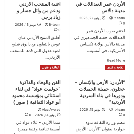
الصيفي
الأردن عمر العبداللات في
اغنية المنتخب الاردني
افتتاح
في
ملتقى
مدينة دالاس
ودعم من وائل جسار و
مدارس
الوعظ
زياد برجي
it-team
يونيو 27, 2026
الرأي
والارشاد
0
it-team
يونيو 18, 2026
في
0
اختتم صوت الأردن عمر
عرجان
العبداللات حفله الجماهيري في
أطلق المنتج الأردني عنان
يعزز
قيم
مدينة دالاس بولاية تكساس
عوض بالتعاون مع دابوق فيليج
الاعتدال
الأمريكية، في أمسية...
اغنية هذول اللي قدها للمنتخب
والتكافل
الأردني...
Read
Read More
الاجتماعي
more
Read
Read More
ثقافة و فنون
ثقافة و فنون
about
more
آلاف
about
“الأردن: الأرض والإنسان –
الفن والوفاء والذاكرة
الجماهير
المنتج
بحفل
عجلون، جميلة الجميلات
“جولييت عواد” في لقاء
عنان
صوت
عوض
ودورها في بناء السردية
استثنائي بمؤسسة محمود
الأردن
يطلق
الأردنية”
أبو عواد الثقافية ( صور )
عمر
اغنية
it-team
يونيو 15, 2026
Alaa Awwad
العبداللات
المنتخب
0
يونيو 14, 2026
0
في
الاردني
مدينة
تنظم وزارة الثقافة ندوة
سما الأردن – علاء عواد في
ودعم
دالاس
حوارية بعنوان “الأردن: الأرض
من
أمسية ثقافية وفنية مميزة