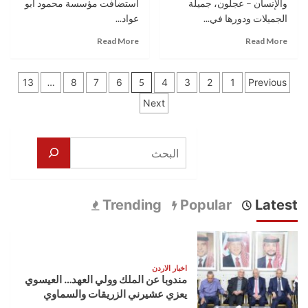
وائل
والإنسان – عجلون، جميلة
استضافت مؤسسة محمود أبو
جسار
الجميلات ودورها في...
عواد...
و
Read
Read
زياد
Read More
Read More
more
more
برجي
about
about
تعدد
“الأردن:
الفن
13
…
8
7
6
5
4
3
2
1
Previous
الأرض
والوفاء
صفحات
Next
والإنسان
والذاكرة
–
“جولييت
المقالات
عجلون،
عواد”
البحث
جميلة
في
الجميلات
لقاء
ودورها
استثنائي
في
بمؤسسة
بناء
محمود
Trending
Popular
Latest
السردية
أبو
الأردنية”
عواد
الثقافية
(
صور
اخبار الاردن
)
مندوبا عن الملك وولي العهد… العيسوي
يعزي عشيرني الزريقات والسماوي