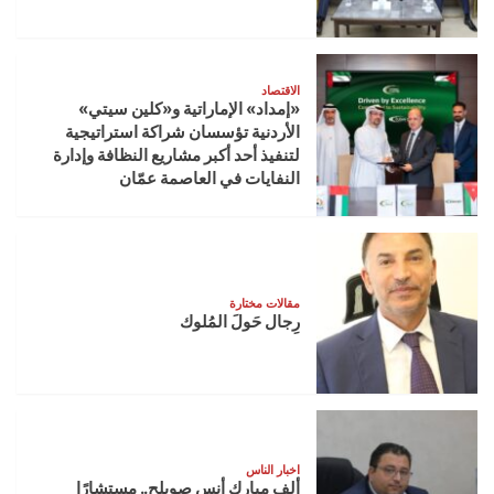
الاقتصاد
«إمداد» الإماراتية و«كلين سيتي»
الأردنية تؤسسان شراكة استراتيجية
لتنفيذ أحد أكبر مشاريع النظافة وإدارة
النفايات في العاصمة عمّان
مقالات مختارة
رِجال حَولَ المُلوك
اخبار الناس
ألف مبارك أنس صويلح.. مستشارًا