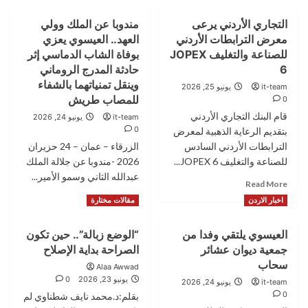
التجاري الأردني يرعى
مندوبا عن الملك وولي
معرض الترابطات الأردني
العهد.. العيسوي يعزي
للصناعة والتغليف JOPEX
بوفاة الشاب الدماسي إثر
6
حادثة المدرج الروماني
وينقل تمنياتهما بالشفاء
it-team
يونيو 25, 2026
للمصاب طريش
0
قام البنك التجاري الأردني
it-team
يونيو 24, 2026
0
بتقديم الرعاية الذهبية لمعرض
الترابطات الأردني السادس
الزرقاء – عمان – 24 حزيران
للصناعة والتغليف JOPEX 6...
2026 -مندوبا عن جلالة الملك
عبدالله الثاني وسمو الأمير...
Read
Read More
more
Read
Read More
اخبار الاردن
مقالات مختارة
about
more
التجاري
about
العيسوي يلتقي وفدا من
“الوضع زبالة”.. حين تكون
الأردني
مندوبا
يرعى
جمعية ديوان عشائر
الصراحة بداية الإصلاح
عن
معرض
الملك
سحاب
Alaa Awwad
الترابطات
وولي
يونيو 23, 2026
0
it-team
يونيو 24, 2026
الأردني
العهد..
0
بقلم:د.محمد نايف شطناوي لم
للصناعة
العيسوي