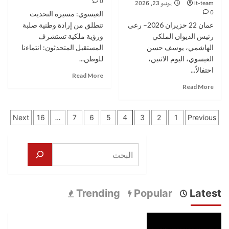
افتخار
0
it-team
يونيو 23, 2026
الإسلامي
العكش
0
العيسوي: مسيرة التحديث
وصندوق
‏‏عمان 22 حزيران 2026– رعى
تنطلق من إرادة وطنية صلبة
الإئتمان
رئيس الديوان الملكي
العسكري
ورؤية ملكية تستشرف
لدعم
الهاشمي، يوسف حسن
المستقبل المتحدثون: انتماءنا
المتقاعدين
العيسوي، اليوم الاثنين،
للوطن...
العسكريين
احتفالاً...
Read
ضمن
Read More
more
برنامج
Read
Read More
about
“رفاق
more
العيسوي
السلاح”
about
تعدد
يلتقي
برعاية
Next
16
…
7
6
5
4
3
2
1
Previous
فعاليات
العيسوي…
صفحات
مجتمعية
مبادرة
وتطوعية
اتحاد
المقالات
البحث
ونسائية
أردنيات
وشبابية
تنظم
احتفالا
وطنيا
Trending
Popular
Latest
بمناسبة
عيد
الاستقلال