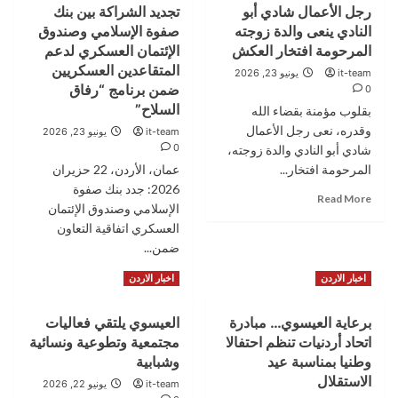
وفدا
رجل الأعمال شادي أبو
تجديد الشراكة بين بنك
البنك
من
النادي ينعى والدة زوجته
صفوة الإسلامي وصندوق
الأردني
جمعية
الكويتي
المرحومة افتخار العكش
الإئتمان العسكري لدعم
كلنا
يرعى
المتقاعدين العسكريين
it-team
يونيو 23, 2026
للخير
المسابقة
ضمن برنامج “رفاق
0
أهل
الرياضية
السلاح”
الخيرية
بقلوب مؤمنة بقضاء الله
“Survival
وقدره، نعى رجل الأعمال
it-team
of
يونيو 23, 2026
0
شادي أبو النادي والدة زوجته،
the
Fittest”
المرحومة افتخار...
عمان، الأردن، 22 حزيران
للعام
2026: جدد بنك صفوة
Read
Read More
الثاني
الإسلامي وصندوق الإئتمان
more
على
العسكري اتفاقية التعاون
about
التوالي
رجل
ضمن...
الأعمال
Read
Read More
اخبار الاردن
اخبار الاردن
شادي
more
أبو
about
النادي
برعاية العيسوي… مبادرة
العيسوي يلتقي فعاليات
تجديد
ينعى
اتحاد أردنيات تنظم احتفالا
مجتمعية وتطوعية ونسائية
الشراكة
والدة
بين
وطنيا بمناسبة عيد
وشبابية
زوجته
بنك
الاستقلال
المرحومة
it-team
يونيو 22, 2026
صفوة