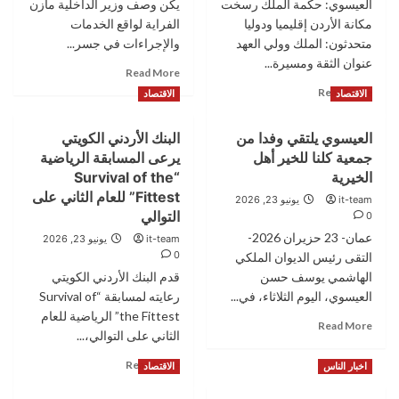
العيسوي: حكمة الملك رسخت
يكن وصف وزير الداخلية مازن
والتغليف
يعزي
JOPEX
مكانة الأردن إقليميا ودوليا
الفراية لواقع الخدمات
بوفاة
6
متحدثون: الملك وولي العهد
الشاب
والإجراءات في جسر...
الدماسي
عنوان الثقة ومسيرة...
Read
Read More
إثر
more
Read
Read More
حادثة
الاقتصاد
الاقتصاد
about
more
المدرج
“الوضع
about
الروماني
العيسوي يلتقي وفدا من
البنك الأردني الكويتي
زبالة”..
العيسوي
وينقل
حين
جمعية كلنا للخير أهل
يرعى المسابقة الرياضية
يلتقي
تمنياتهما
تكون
وفدا
الخيرية
“Survival of the
بالشفاء
الصراحة
من
للمصاب
Fittest” للعام الثاني على
it-team
يونيو 23, 2026
بداية
جمعية
طريش
التوالي
0
الإصلاح
ديوان
عمان- 23 حزيران 2026-
it-team
يونيو 23, 2026
عشائر
0
التقى رئيس الديوان الملكي
سحاب
الهاشمي يوسف حسن
قدم البنك الأردني الكويتي
العيسوي، اليوم الثلاثاء، في...
رعايته لمسابقة “Survival of
the Fittest” الرياضية للعام
Read
Read More
الثاني على التوالي،...
more
about
Read
Read More
اخبار الناس
الاقتصاد
العيسوي
more
يلتقي
about