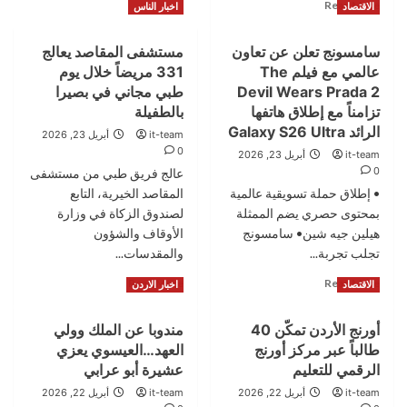
لعام
Read
Read More
الاقتصاد
اخبار الناس
عثمان
2025
more
تغني
about
للإمارات..فيديو
سامسونج تعلن عن تعاون
مستشفى المقاصد يعالج
“بنك
عالمي مع فيلم The
331 مريضاً خلال يوم
القاهرة
عمان”
Devil Wears Prada 2
طبي مجاني في بصيرا
و”
تزامناً مع إطلاق هاتفها
بالطفيلة
جامعة
الرائد Galaxy S26 Ultra
it-team
أبريل 23, 2026
الطفيلة
0
it-team
أبريل 23, 2026
التقنية
0
عالج فريق طبي من مستشفى
”
يجددان
• إطلاق حملة تسويقية عالمية
المقاصد الخيرية، التابع
اتفاقية
بمحتوى حصري يضم الممثلة
لصندوق الزكاة في وزارة
تحويل
هيلين جيه شين• سامسونج
الأوقاف والشؤون
الهوية
تجلب تجربة...
والمقدسات...
الجامعية
إلى
Read
Read
Read More
Read More
الاقتصاد
اخبار الاردن
بطاقة
more
more
ذكية
about
about
أورنج الأردن تمكّن 40
مندوبا عن الملك وولي
سامسونج
مستشفى
طالباً عبر مركز أورنج
العهد…العيسوي يعزي
تعلن
المقاصد
عن
يعالج
الرقمي للتعليم
عشيرة أبو عرابي
تعاون
331
it-team
أبريل 22, 2026
it-team
أبريل 22, 2026
عالمي
مريضاً