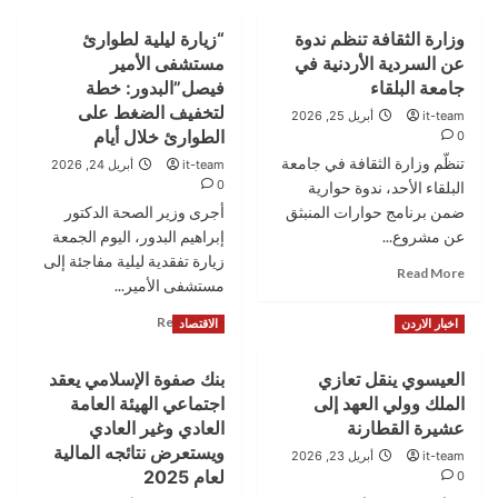
وزارة الثقافة تنظم ندوة
“زيارة ليلية لطوارئ
عن السردية الأردنية في
مستشفى الأمير
جامعة البلقاء
فيصل”البدور: خطة
لتخفيف الضغط على
it-team
أبريل 25, 2026
الطوارئ خلال أيام
0
تنظّم وزارة الثقافة في جامعة
it-team
أبريل 24, 2026
0
البلقاء الأحد، ندوة حوارية
ضمن برنامج حوارات المنبثق
أجرى وزير الصحة الدكتور
عن مشروع...
إبراهيم البدور، اليوم الجمعة
زيارة تفقدية ليلية مفاجئة إلى
Read
Read More
مستشفى الأمير...
more
about
Read
Read More
اخبار الاردن
الاقتصاد
وزارة
more
الثقافة
about
تنظم
العيسوي ينقل تعازي
بنك صفوة الإسلامي يعقد
“زيارة
ندوة
الملك وولي العهد إلى
اجتماعي الهيئة العامة
ليلية
عن
لطوارئ
عشيرة القطارنة
العادي وغير العادي
السردية
مستشفى
ويستعرض نتائجه المالية
it-team
أبريل 23, 2026
الأردنية
الأمير
لعام 2025
0
في
فيصل”البدور: