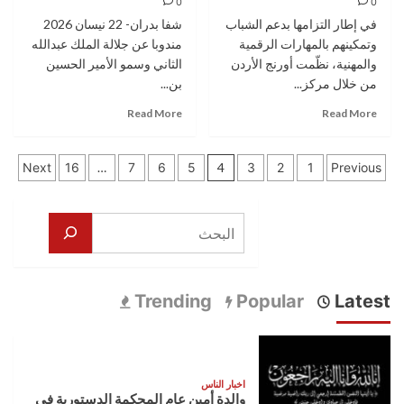
0
0
مع
خلال
في إطار التزامها بدعم الشباب
شفا بدران- 22 نيسان 2026
فيلم
يوم
وتمكينهم بالمهارات الرقمية
مندوبا عن جلالة الملك عبدالله
The
طبي
Devil
والمهنية، نظّمت أورنج الأردن
مجاني
الثاني وسمو الأمير الحسين
Wears
في
من خلال مركز...
بن...
Prada
بصيرا
Read
Read
Read More
Read More
2
بالطفيلة
more
more
تزامناً
about
about
مع
تعدد
أورنج
مندوبا
إطلاق
Next
16
…
7
6
5
4
3
2
1
Previous
الأردن
عن
هاتفها
صفحات
تمكّن
الملك
الرائد
40
وولي
Galaxy
المقالات
البحث
طالباً
العهد…
S26
عبر
العيسوي
Ultra
مركز
يعزي
أورنج
عشيرة
Trending
Popular
Latest
الرقمي
أبو
للتعليم
عرابي
اخبار الناس
والدة أمين عام المحكمة الدستورية في