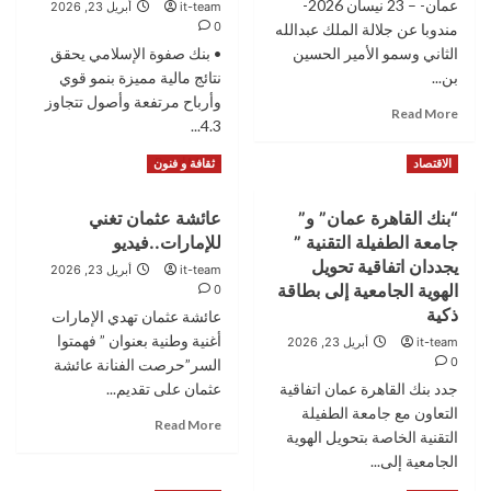
جامعة
عمان- – 23 نيسان 2026-
it-team
أبريل 23, 2026
خطة
البلقاء
0
مندوبا عن جلالة الملك عبدالله
لتخفيف
الثاني وسمو الأمير الحسين
الضغط
• بنك صفوة الإسلامي يحقق
على
بن...
نتائج مالية مميزة بنمو قوي
الطوارئ
وأرباح مرتفعة وأصول تتجاوز
Read
Read More
خلال
4.3...
more
أيام
about
Read
Read More
الاقتصاد
ثقافة و فنون
العيسوي
more
ينقل
about
تعازي
“بنك القاهرة عمان” و”
عائشة عثمان تغني
بنك
الملك
جامعة الطفيلة التقنية ”
للإمارات..فيديو
صفوة
وولي
الإسلامي
يجددان اتفاقية تحويل
it-team
أبريل 23, 2026
العهد
يعقد
الهوية الجامعية إلى بطاقة
0
إلى
اجتماعي
ذكية
عائشة عثمان تهدي الإمارات
عشيرة
الهيئة
القطارنة
أغنية وطنية بعنوان ” فهمتوا
it-team
أبريل 23, 2026
العامة
0
السر”حرصت الفنانة عائشة
العادي
جدد بنك القاهرة عمان اتفاقية
وغير
عثمان على تقديم...
العادي
التعاون مع جامعة الطفيلة
Read
Read More
ويستعرض
التقنية الخاصة بتحويل الهوية
more
نتائجه
الجامعية إلى...
about
المالية
عائشة