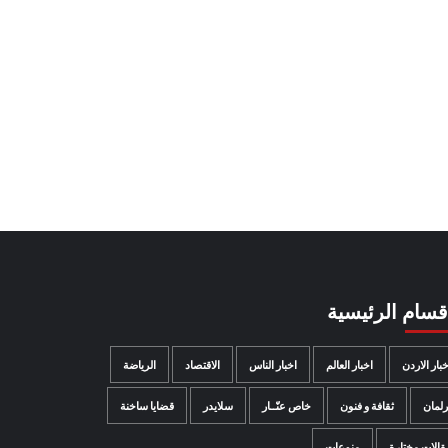
اقسام الرئيسية
خبار الاردن
اخبار العالم
اخبار الناس
الاقتصاد
الرياضة
رلمان
ثقافة و فنون
خاص عنّــار
سلايدر
قضايا ساخنة
قالات مختارة
منوعات