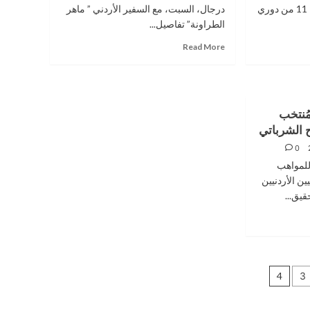
الرمثا ضمن منافسات الجولة 11 من دوري
درجال، السبت، مع السفير الأردني ” ماهر
الطراونة” تفاصيل...
Read
Read More
more
about
السفير
الأردني
ببغداد
ُنتخب
يبحث
ح الشرباتي
تفاصيل
0
مباراة
النشامى
 للمواهب
والعراق
ين الأردنيين
قيق...
4
3