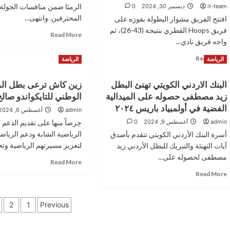
it-team
ديسمبر 30, 2024
0
المحترفين. وانتهى...
افتتح الفريق مشوار البطولة بفوزه على
فريق Hoops القطري بنتيجة (43-26)، ثم
Read
Read More
واجه فريق نادي...
more
about
Read
Read More
الرياضة
الرياضة
الوحدات
more
يكتسح
about
الرمثا
البنك الاردني الكويتي تهنئ البطل
زين كاش ترعى بطل الم
فوز
ويخطف
زيد مصطفى حصوله على الميدالية
الوطني للتايكواندو صال
أكاديمية
صدارة
الذئاب
الفضية في أولمبياد باريس ٢٠٢٤
admin
أغسطس 6, 2024
الدوري
الأردنية
admin
أغسطس 9, 2024
0
حِرصاً منها على تقديم الدعم
(Wolves
الرياضية الشابة ودعم الرياضي
أسرة البنك الأردني الكويتي تتقدم بأصدق
Sports
Academy)
لتعزيز مسيرتهم الرياضية وتح
آيات التهنئة والتبريك للبطل الأردني زيد
في
مصطفى لحصوله على...
Read
Read More
بطولة
more
Read
Read More
الشارقة
about
more
الدولية
زين
about
لكرة
تعدد
كاش
البنك
السلة
2
1
Previous
ترعى
الاردني
للشباب.
صفحات
بطل
الكويتي
المُنتخب