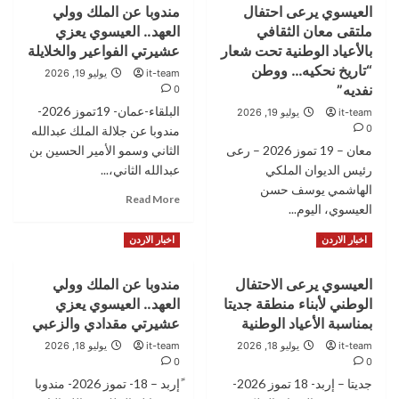
العيسوي يرعى احتفال
مندوبا عن الملك وولي
ضبط
الملكة
مواد
ملتقى معان الثقافي
العهد.. العيسوي يعزي
رانيا
غذائية
العبدالله
بالأعياد الوطنية تحت شعار
عشيرتي الفواعير والخلايلة
غير
تزور
“تاريخ نحكيه… ووطن
it-team
يوليو 19, 2026
صالحة
جمعية
نفديه”
0
للاستهلاك
أصايل
البلقاء-عمان- 19تموز 2026-
it-team
يوليو 19, 2026
وإتلافها
بدر
0
مندوبا عن جلالة الملك عبدالله
الخيرية
وتلتقي
معان – 19 تموز 2026 – رعى
الثاني وسمو الأمير الحسين بن
سيدات
رئيس الديوان الملكي
عبدالله الثاني،...
من
الهاشمي يوسف حسن
Read
Read More
المجتمع
العيسوي، اليوم...
more
المحلي
about
Read
Read More
اخبار الاردن
اخبار الاردن
مندوبا
more
عن
about
الملك
العيسوي يرعى الاحتفال
مندوبا عن الملك وولي
العيسوي
وولي
الوطني لأبناء منطقة جديتا
العهد.. العيسوي يعزي
يرعى
العهد..
احتفال
بمناسبة الأعياد الوطنية
عشيرتي مقدادي والزعبي
العيسوي
ملتقى
it-team
يوليو 18, 2026
it-team
يوليو 18, 2026
يعزي
معان
0
0
عشيرتي
الثقافي
جديتا – إربد- 18 تموز 2026-
الفواعير
ًإربد – 18- تموز 2026- مندوبا
بالأعياد