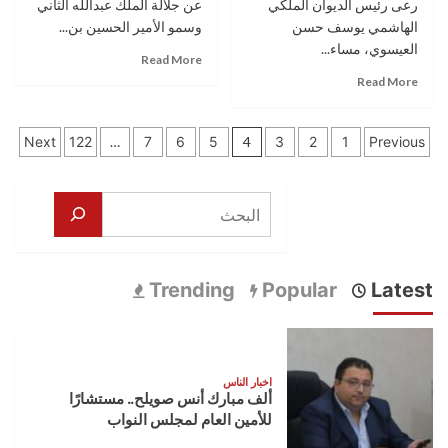
والخلايلة
رعى رئيس الديوان الملكي
عن جلالة الملك عبدالله الثاني
الوطنية
تحت
الهاشمي يوسف حسن
وسمو الأمير الحسين بن...
شعار
العيسوي، مساء...
Read
Read More
“تاريخ
more
Read
Read More
نحكيه…
about
more
ووطن
مندوبا
about
نفديه”
تعدد
عن
العيسوي
Next
122
…
7
6
5
4
3
2
1
Previous
الملك
يرعى
صفحات
وولي
الاحتفال
العهد..
الوطني
المقالات
البحث
العيسوي
لأبناء
يعزي
منطقة
عشيرتي
جديتا
مقدادي
بمناسبة
والزعبي
Trending
Popular
Latest
الأعياد
الوطنية
اخبار الناس
ألف مبارك أنس صويلح.. مستشارًا
للأمين العام لمجلس النواب