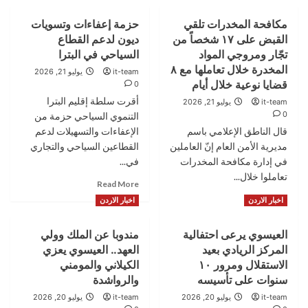
مكافحة المخدرات تلقي
حزمة إعفاءات وتسويات
القبض على ١٧ شخصاً من
ديون لدعم القطاع
تجّار ومروجي المواد
السياحي في البترا
المخدرة خلال تعاملها مع ٨
it-team
يوليو 21, 2026
قضايا نوعية خلال أيام
0
أقرت سلطة إقليم البترا
it-team
يوليو 21, 2026
0
التنموي السياحي حزمة من
قال الناطق الإعلامي باسم
الإعفاءات والتسهيلات لدعم
مديرية الأمن العام إنّ العاملين
القطاعين السياحي والتجاري
في إدارة مكافحة المخدرات
في...
تعاملوا خلال...
Read
Read More
more
Read
Read More
اخبار الاردن
اخبار الاردن
about
more
حزمة
about
العيسوي يرعى احتفالية
مندوبا عن الملك وولي
إعفاءات
مكافحة
وتسويات
المركز الريادي بعيد
العهد.. العيسوي يعزي
المخدرات
ديون
تلقي
الاستقلال ومرور ١٠
الكيلاني والمومني
لدعم
القبض
سنوات على تأسيسه
والرواشدة
القطاع
على
it-team
يوليو 20, 2026
it-team
يوليو 20, 2026
السياحي
١٧