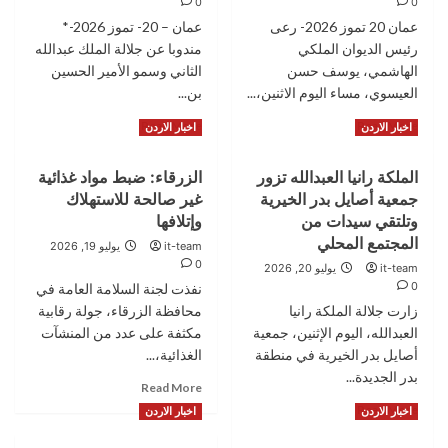
0
0
في
شخصاً
‏‏عمان 20 تموز 2026- رعى
البترا
عمان – 20- تموز 2026-*
من
تجّار
رئيس الديوان الملكي
مندوبا عن جلالة الملك عبدالله
ومروجي
الهاشمي، يوسف حسن
الثاني وسمو الأمير الحسين
المواد
العيسوي، مساء اليوم الاثنين،...
بن...
المخدرة
Read
Read
خلال
Read More
Read More
اخبار الاردن
اخبار الاردن
more
more
تعاملها
about
about
مع
الملكة رانيا العبدالله تزور
الزرقاء: ضبط مواد غذائية
العيسوي
مندوبا
٨
جمعية أصايل بدر الخيرية
غير صالحة للاستهلاك
يرعى
عن
قضايا
احتفالية
الملك
نوعية
وتلتقي سيدات من
وإتلافها
المركز
وولي
خلال
المجتمع المحلي
it-team
يوليو 19, 2026
الريادي
العهد..
أيام
0
it-team
يوليو 20, 2026
بعيد
العيسوي
0
نفذت لجنة السلامة العامة في
الاستقلال
يعزي
زارت جلالة الملكة رانيا
محافظة الزرقاء، جولة رقابية
ومرور
الكيلاني
١٠
العبدالله، اليوم الإثنين، جمعية
والمومني
مكثفة على عدد من المنشآت
سنوات
والرواشدة
أصايل بدر الخيرية في منطقة
الغذائية،...
على
بدر الجديدة...
Read
Read More
تأسيسه
more
Read
Read More
اخبار الاردن
اخبار الاردن
about
more
الزرقاء:
about