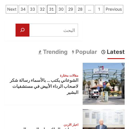
إلى
about
الأمل
تعدد
الهتيفة
امجد
Next
34
33
32
31
30
29
28
…
1
Previous
..
شركس
صفحات
هنا
”
الأردن
هل
المقالات
البحث
الحرب
الشاملة
هي
الحل
Trending
Popular
Latest
“
مقالات مختارة
الشوعاني يكتب … بالأسماء رسالة شكر
لاصحاب الرداء الأبيض في مستشفيات
البشير
اخبار الاردن