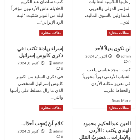
رعايتها البلاتينية لفعاليات
خطةٍ
كتب: سلطان عبد الكريم
للتعامل
المؤتمر الدولي والعربي
الخلايلة عاش الأردنيون مؤخراً
؟؟
للمتداولين بالسوق المالية،
ليلة من التوتر سُمّيت “ليلة
الذي...
الرد الإيراني”....
Read
Read
Read More
Read More
مقالات مختارة
مقالات مختارة
more
more
about
about
لن نكون بديلاً لأحد
إسراء زيادنة تكتب: في
مجموعة
الخلايلة
ذكرى كابوس إسرائيل
كابيتال
يكتب:
admin
أكتوبر 7, 2024
بنك
كيف
0
admin
أكتوبر 6, 2024
الراعي
نتعامل
0
كتبت : مجد عباسي يلعب
البلاتيني
مع
الشباب الأردني دوراً محورياً
في ذكرى السابع من اكتوبر
للمؤتمر
الأزمات؟
في تعزيز مكانة الأردن
كابوس إسرائيل الشخصي
الدولي
وما
والحفاظ على...
الذي ما زال مسلط على رأسها
والعربي
المطلوب
للمتداولين
والتي...
فعله؟
Read
Read More
في
ليلة
more
Read
Read More
مقالات مختارة
مقالات مختارة
السوق
الرد
about
more
المالية
نموذجاً
لن
about
بعيداً
العين عبدالحكيم محمود
كلام لَنْ يُعجِب أحدًا…
نكون
إسراء
عن
بديلاً
الهندي يكتب : الأردن
زيادنة
admin
أكتوبر 2, 2024
ترميم
لأحد
تكتب:
والإمارات .. مَضربُ المَثَل
0
الصورة