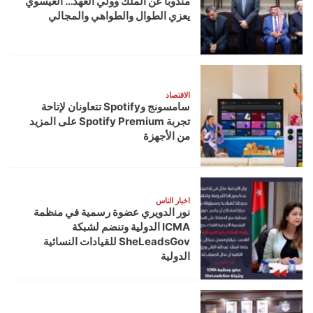
مندوبا عن الملك وولي العهد… العيسوي
يعزي الطوال والطواهي والمجالي
الاقتصاد
سامسونج وSpotify تتعاونان لإتاحة
تجربة Spotify Premium على المزيد
من الأجهزة
اخبار الناس
نور الدويري عضوة رسمية في منظمة
ICMA الدولية وتنضم لشبكة
SheLeadsGov للقيادات النسائية
الدولية