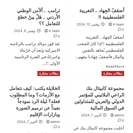
أضعَفُ الجِهاد .. التغريبة
ترامب .. ألأمن الوطني
الفلسطينية !!
الأردني .. هَلْ مِنْ خطةٍ
للتعامل ؟؟
it-team
نوفمبر 12, 2024
0
it-team
نوفمبر 6, 2024
0
أضعَفُ الجِهاد .. التغريبة
الفلسطينية !!إذا كانَ الشعب
بَعدَ فَوز دونالد ترامب بالرئاسة
الفلسطيني يُجاهد بالنفسِ
الاميركية وَبَعدَ أن جَرّبناهُ
والمال فأضعفُ جِهادنا معهم...
وَخَبرناهُ في الفترة الرئاسية
الأولى !!...
Read
Read More
more
Read
Read More
مقالات مختارة
مقالات مختارة
about
more
أضعَفُ
about
مجموعة كابيتال بنك
الخلايلة يكتب: كيف نتعامل
الجِهاد
ترامب
..
الراعي البلاتيني للمؤتمر
مع الأزمات؟ وما المطلوب
..
التغريبة
ألأمن
الدولي والعربي للمتداولين
فعله؟ ليلة الرد نموذجاً
الفلسطينية
الوطني
في السوق المالية
بعيداً عن ترميم الصورة
!!
الأردني
وبازارات الإقليم
admin
أكتوبر 7, 2024
..
0
admin
أكتوبر 7, 2024
هَلْ
0
أعلنت مجموعة كابيتال بنك عن
مِنْ