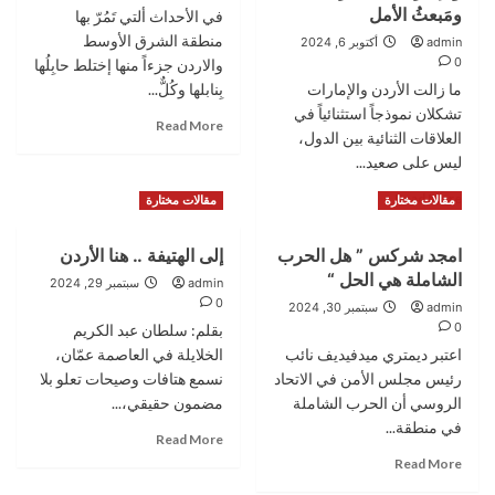
في
ومَبعثُ الأمل
وبازارات
في الأحداث ألتي تَمُرّ بها
ذكرى
الإقليم
منطقة الشرق الأوسط
admin
أكتوبر 6, 2024
كابوس
0
والاردن جزءاً منها إختلط حابِلُها
إسرائيل
ما زالت الأردن والإمارات
بِنابلها وكُلٌّ...
تشكلان نموذجاً استثنائياً في
Read
Read More
العلاقات الثنائية بين الدول،
more
ليس على صعيد...
about
كلام
Read
Read More
مقالات مختارة
مقالات مختارة
لَنْ
more
يُعجِب
about
أحدًا…
امجد شركس ” هل الحرب
إلى الهتيفة .. هنا الأردن
العين
الشاملة هي الحل “
عبدالحكيم
admin
سبتمبر 29, 2024
محمود
0
admin
سبتمبر 30, 2024
الهندي
0
بقلم: سلطان عبد الكريم
يكتب
اعتبر ديمتري ميدفيديف نائب
الخلايلة في العاصمة عمّان،
:
رئيس مجلس الأمن في الاتحاد
نسمع هتافات وصيحات تعلو بلا
الأردن
الروسي أن الحرب الشاملة
مضمون حقيقي،...
والإمارات
..
في منطقة...
Read
Read More
مَضربُ
more
Read
Read More
المَثَل
about
more
ومَبعثُ