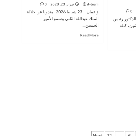
الأردني
it-team
فبراير 23, 2026
0
الراعي
0
ؤ عمان – 23 شباط 2026- مندوبا عن جلالة
الرئيسي
الملك عبدالله الثاني وسمو الأمير
تقى الدكتور رئيس
لمسابقة
الحسين...
جمعية
نين، كتلة
المحللين
Read
Read More
الماليين
more
“الأردن”
about
لتحدي
العيسوي
البحوث
ينقل
تعازي
الملك
وولي
العهد
إلى
عشيرة
الزعبي
Next
12
…
6