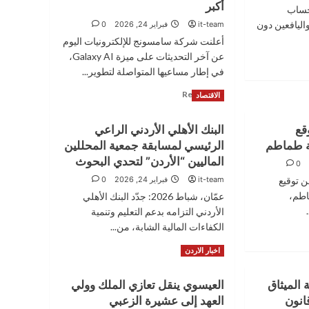
أكبر
 حساب
 واليافعين دون
it-team
فبراير 24, 2026
0
أعلنت شركة سامسونج للإلكترونيات اليوم
عن آخر التحديثات على ميزة Galaxy AI،
في إطار مساعيها المتواصلة لتطوير...
Read
Read More
الاقتصاد
more
about
قع
البنك الأهلي الأردني الراعي
سامسونج
ة طماطم
الرئيسي لمسابقة جمعية المحللين
توسّع
منظومة
الماليين “الأردن” لتحدي البحوث
0
الذكاء
ن توقيع
it-team
فبراير 24, 2026
0
الاصطناعي
اطم،
عمّان، شباط 2026: جدّد البنك الأهلي
متعددة
الوكلاء
الأردني التزامه بدعم التعليم وتنمية
ضمن Galaxy AI لمنح
الكفاءات المالية الشابة، من...
المستخدمين
Read
Read More
خيارات
اخبار الاردن
more
أوسع
about
ومرونة
 الميثاق
العيسوي ينقل تعازي الملك وولي
البنك
أكبر
قانون
العهد إلى عشيرة الزعبي
الأهلي