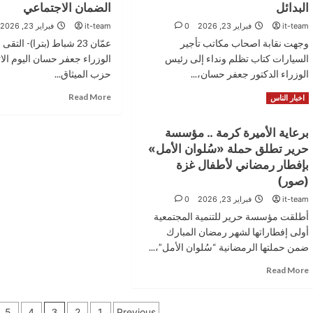
يوقع
وتكية
البدائل
الضمان الاجتماعي
اتفاقيتي
أم
it-team
فبراير 23, 2026
0
it-team
فبراير 23, 2026
تعاون
علي
مع
وجهت نقابة اصحاب مكاتب تأجير
عمّان 23 شباط (بترا)- ال
يوسّعان
شركة
شراكتهما
السيارات كتاب تظلم ونداء إلى رئيس
الوزراء جعفر حسان اليوم الاث
طماطم
الاستراتيجية
الوزراء الدكتور جعفر حسان،...
حزب الميثاق...
لعام
Read
Read
Read More
2026
Read More
اخبار الناس
more
more
ضمن
about
about
برنامج
برعاية الأميرة كرمة .. مؤسسة
نقابة
رئيس
“إمكان
حرير تطلق حملة «سُلوان الأمل»
تأجير
الوزراء
الإسكان”
السيارات
يلتقي
بإفطار رمضاني لأطفال غزة
السياحية
كتلة
(صور)
تعترض
الميثاق
it-team
فبراير 23, 2026
0
على
النيابية
النظام
ويبحث
أطلقت مؤسسة حرير للتنمية المجتمعية
المعدل
تعديلات
أولى إفطاراتها لشهر رمضان المبارك
وتقترح
قانون
ضمن حملتها الرمضانية “سُلوان الأمل”،...
البدائل
الضمان
الاجتماعي
Read
Read More
more
about
تعدد
برعاية
5
4
3
2
1
Previous