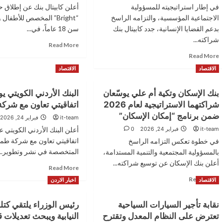
في إطار استراتيجيته للمسؤولية
أعلن كابيتال بنك عن إطلاق
الاجتماعية المؤسسية، والتزامه الراسخ
“Bright” المخصص للأطفال
بدعم القضايا الإنسانية، جدد كابيتال بنك
سن 18 عاماً، في...
شراكته...
Read
Read More
more
Read
Read More
about
more
الاقتصاد
الاقتصاد
كابيتال
about
بنك
للسنة
يطلق
الرابعة
بنك الإسكان وتكية أم علي يوسّعان
البنك الأردني الكويتي يو
حساب
على
شراكتهما الاستراتيجية لعام 2026
اتفاقيتي تعاون مع شرك
“Bright”
التوالي
ضمن برنامج “إمكان الإسكان”
it-team
فبراير 24, 2026
..
كابيتال
حلول
it-team
فبراير 24, 2026
0
أعلن البنك الأردني الكويتي ع
بنك
ادخارية
يجدد
اتفاقيتي تعاون مع شركة طم
في خطوة تعكس التزامه الراسخ
ذكية
شراكته
المتخصصة في نشر وتطوير...
بالمسؤولية المجتمعية والتنمية المستدامة،
لجيل
مع
أعلن بنك الإسكان عن توسيع شراكته...
المستقبل
Read
مؤسسة
Read More
more
“أطفالنا”
Read
Read More
الاقتصاد
اخبار الاردن
about
ويتكفل
more
البنك
بعلاج
about
نقابة تأجير السيارات السياحية
رئيس الوزراء يلتقي كتلة
الأردني
30
بنك
الكويتي
طفلاً
تعترض على النظام المعدل وتقترح
النيابية ويبحث تعديلات 
الإسكان