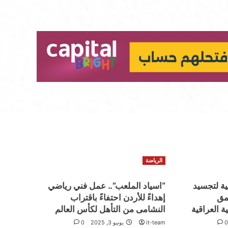
الرياضة
لية لتجسيد
“اسياد الملعب”.. عمل فني رياضي
عمق
إهداءً للأردن احتفاءً باقتراب
ية العراقية
النشامى من التأهل لكأس العالم
it-team
يونيو 3, 2025
0