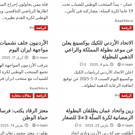
‏ ‏‏عمان – يبدأ المنتخب الوطني للشباب تحت
قلة ممن يحاولون إخراج المب
19 عاما لكرة السلة، مشاركته في كأس...
اطارها الرياضي التنافسي. وي
الوطني لكرة القدم نظيره...
Read
Read More
more
Read
Read More
الرياضة
الرياضة
about
more
‏صقور
about
الاتحاد الأردني للكيك بوكسينغ يعلن
الأردنيون خلف نشميات
النشامى
مباراة
يفتتح
عن موعد بطولة المملكة والراعي
مواجهة ايران اليوم
الثلاثاء
مشاركته
فرصة
الذهبي للبطولة
it-team
أبريل 17, 2025
في
مثالية
it-team
مايو 4, 2025
0
يترقب الأردنيون المواجهة اله
كأس
لتجسيد
العالم
تجمع المنتخب الوطني لكرة ا
اعلن الاتحاد الأردني لرياضات الكيك
الروح
تحت
الرياضية
للسيدات مع منتخب ايران في.
بوكسينغ اليوم السبت 3-5-2025 عن توقيع
19
وتأكيد
اتفاقية الرعاية الذهبية لبطولة...
Read
Read More
عاما
عمق
more
Read
بمواجهة
Read More
العلاقات
الرياضة
الرياضة
مقالات مختارة
about
more
الدومينيكان
التاريخية
الأردنيون
about
الأردنية
زين واتحاد عمان يطلقان البطولة
معتز الرقاد يكتب: فرسا
خلف
الاتحاد
العراقية
نشميات
الرمضانية لكرة السلّة 3×3 للصغار
حماة الوطن
الأردني
السلة
للكيك
it-team
مارس 23, 2025
0
it-team
مارس 14, 2025
في
بوكسينغ
أطلقت شركة زين الأردن ونادي اتحاد
بقلم: د. معتز محمد رثعان ال
مواجهة
يعلن