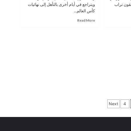
النادي
قون تراب
ويتراجع في أيام أخرى بالتأهل إلى نهائيات
الفيصلي
كأس العالم...
Read
Read More
more
about
حلم
النشامى
بنهائيات
كأس
العالم
في
خطر
والخوف
الكابوس
Next
4