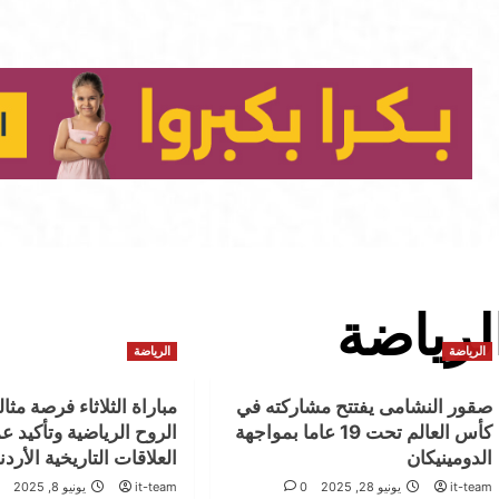
لرياضة
الرياضة
الرياضة
‏صقور النشامى يفتتح مشاركته في
مباراة الثلاثاء فرصة مثا
كأس العالم تحت 19 عاما بمواجهة
الروح الرياضية وتأكيد 
الدومينيكان
العلاقات التاريخية الأردن
it-team
يونيو 28, 2025
0
it-team
يونيو 8, 2025
0