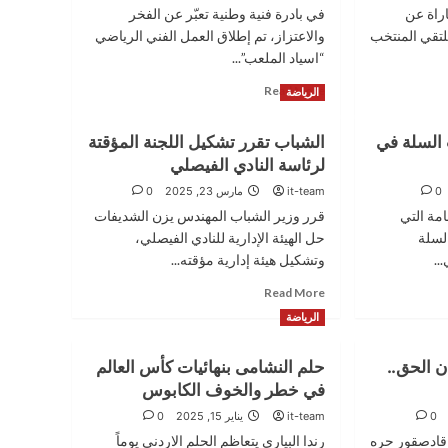
اراة عن
في بادرة فنية وطنية تعبّر عن الفخر
لتقي المنتخب
والاعتزاز، تم إطلاق العمل الفني الرياضي
“اسياد الملعب”...
Read
Read More
الرياضة
more
about
 السلة في
الشباب تقرر تشكيل اللجنة المؤقتة
“اسياد
لرئاسة النادي الفيصلي
الملعب”..
عمل
0
it-team
مارس 23, 2025
0
فني
امة التي
قرر وزير الشباب المهندس يزن الشديفات
رياضي
لسلة
حل الهيئة الإدارية للنادي الفيصلي،
إهداءً
..
للأردن
وتشكيل هيئة إدارية مؤقته...
احتفاءً
Read
Read More
باقتراب
more
النشامى
الرياضة
about
من
الشباب
التأهل
ن الحق..
حلم النشامى بنهائيات كأس العالم
تقرر
لكأس
تشكيل
في خطر والخوف الكابوس
العالم
اللجنة
0
it-team
يناير 15, 2025
0
المؤقتة
رقادصقور حره
رندا البياري يتعاظم الحلم الاردني يوماً
لرئاسة