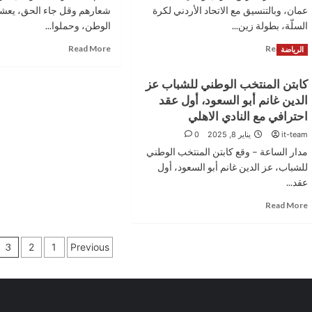
ايران
عمان، وبالتنسيق مع الاتحاد الأردني لكرة
شعارهم وقل جاء الحق، يعش
عن
اليوم
موعد
السلّة، بطولة زين...
الوطن، وحملوا...
بطولة
Read
Read
Read More
Read More
الرياضة
المملكة
more
more
والراعي
about
about
الذهبي
كابتن المنتخب الوطني للشباب عز
زين
معتز
للبطولة
الدين غانم أبو السعود، أول عقد
واتحاد
الرقاد
عمان
يكتب:
احترافي مع النادي الاهلي
يطلقان
فرسان
it-team
يناير 8, 2025
0
البطولة
الحق..
مدار الساعة – وقع كابتن المنتخب الوطني
الرمضانية
حماة
لكرة
الوطن
للشباب، عز الدين غانم أبو السعود، أول
السلّة
عقد...
3×3
Read
Read More
للصغار
more
about
تعدد
كابتن
3
2
1
Previous
المنتخب
صفحات
الوطني
للشباب
المقالات
عز
الدين