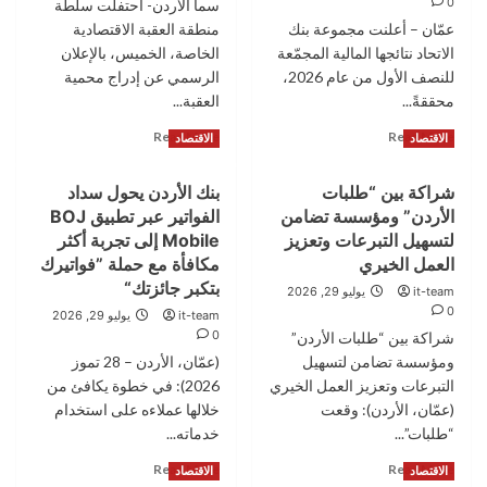
0
سما الأردن- احتفلت سلطة
وتبادل
الفائز
عمّان – أعلنت مجموعة بنك
الخبرات
منطقة العقبة الاقتصادية
بالجائزة
الهندسية
النصف
الاتحاد نتائجها المالية المجمّعة
الخاصة، الخميس، بالإعلان
سنوية
للنصف الأول من عام 2026،
الرسمي عن إدراج محمية
الكبرى
محققةً...
العقبة...
بقيمة
Read
Read
100
Read More
Read More
الاقتصاد
الاقتصاد
more
more
الف
about
about
دينار
شراكة بين “طلبات
بنك الأردن يحول سداد
أرباح
العقبة
أردني
الأردن” ومؤسسة تضامن
الفواتير عبر تطبيق BOJ
مجموعة
تحتفل
بنك
بإدراج
لتسهيل التبرعات وتعزيز
Mobile إلى تجربة أكثر
الاتحاد
محميتها
العمل الخيري
مكافأة مع حملة ”فواتيرك
تنمو
البحرية
بتكبر جائزتك“
it-team
يوليو 29, 2026
لتصل
على
0
it-team
يوليو 29, 2026
إلى
قائمة
0
شراكة بين “طلبات الأردن”
70.3
التراث
مليون
ومؤسسة تضامن لتسهيل
العالمي
(عمّان، الأردن – 28 تموز
دينار
لليونسكو
التبرعات وتعزيز العمل الخيري
2026): في خطوة يكافئ من
في
(عمّان، الأردن): وقعت
خلالها عملاءه على استخدام
النصف
“طلبات”...
خدماته...
الأول
من
Read
Read
Read More
Read More
الاقتصاد
الاقتصاد
2026
more
more