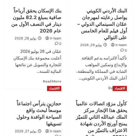
about
about
البنك الأردني الكويتي
بنك الإسكان يحقق أرباحاً
شراكة
بنك
يواصل رعايته لمهرجان
صافية بمبلغ 82.2 مليون
بين
الأردن
“طلبات
يحول
عمّان السينمائي الدولي –
دينار في النصف الأول من
الأردن”
سداد
أول فيلم للعام الخامس
عام 2026
ومؤسسة
الفواتير
على التوالي
it-team
يوليو 28, 2026
تضامن
عبر
0
it-team
يوليو 29, 2026
لتسهيل
تطبيق
0
عمّان في 28 يوليو 2026
التبرعات
BOJ
وتعزيز
تأكيداً لالتزامه بدعم الثقافة
Mobile
أعلنت مجموعة بنك الإسكان
العمل
إلى
والإبداع وتمكين المواهب
للتجارة والتمويل عن نتائجها
الخيري
تجربة
الشابة في المملكة والمنطقة،
المالية للستة...
أكثر
أعلن البنك الأردني الكويتي...
Read
مكافأة
Read More
more
مع
Read
Read More
الاقتصاد
الاقتصاد
about
حملة
more
بنك
”فواتيرك
about
كأول مزوّد اتصالات عالمياً
حجازين يترأس اجتماعاً
الإسكان
بتكبر
البنك
يحقق
يحقق هذا الإنجاز مركز
جائزتك“
موسعاً لبحث واقع
الأردني
أرباحاً
الكويتي
الملك عبدالله الثاني للتميّز
السياحة الوافدة وحلول
صافية
يواصل
يمنح أورنج الأردن شهادة
تسويقها
بمبلغ
رعايته
الاعتراف بالتميّز من
it-team
يوليو 27, 2026
82.2
لمهرجان