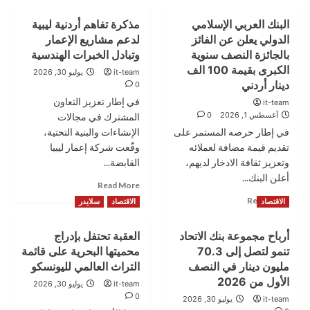
البنك العربي الإسلامي
مذكرة تفاهم أردنية ليبية
الدولي يعلن عن الفائز
لدعم مشاريع الإعمار
بالجائزة النصف سنوية
وتبادل الخبرات الهندسية
الكبرى بقيمة 100 الف
it-team
يوليو 30, 2026
دينار أردني
0
في إطار تعزيز التعاون
it-team
أغسطس 1, 2026
0
المشترك في مجالات
في إطار حرصه المستمر على
الإنشاءات والبنية التحتية،
تقديم قيمة مضافة لعملائه
وقّعت شركة إعمار ليبيا
وتعزيز ثقافة الادخار لديهم،
القابضة...
أعلن البنك...
Read
Read More
more
Read
Read More
الاقتصاد
الاقتصاد
سلايدر
about
more
مذكرة
about
أرباح مجموعة بنك الاتحاد
العقبة تحتفل بإدراج
تفاهم
البنك
أردنية
تنمو لتصل إلى 70.3
محميتها البحرية على قائمة
العربي
ليبية
الإسلامي
مليون دينار في النصف
التراث العالمي لليونسكو
لدعم
الدولي
الأول من 2026
it-team
يوليو 30, 2026
مشاريع
يعلن
0
it-team
يوليو 30, 2026
الإعمار
عن