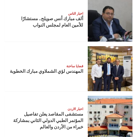
للتميّز
يمنح
أورنج
اخبار الناس
ألف مبارك أنس صويلح.. مستشارًا
الأردن
للأمين العام لمجلس النواب
شهادة
الاعتراف
بالتميّز
من
EFQM
بمستوى
الـ
6
قضايا ساخنة
المهندس لؤي الشملاوي مبارك الخطوبة
نجوم
اخبار الاردن
مستشفى المقاصد يعلن تفاصيل
المؤتمر الطبي الدولي الثاني بمشاركة
خبراء من الأردن والعالم