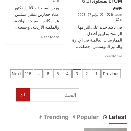
EFQM بمستوى الـ 6
0
مليون
عمّان
نجوم
دينار
وزير السياحة والآثار الدكتور
السينمائي
في
الدولي
عماد حجازين يلتقي ممثلين
it-team
يوليو 27, 2026
النصف
–
0
عن مكاتب السياحة الوافدة،
الأول
أول
في تأكيد جديد على التزامها
والملكية الأردنية، وجمعية...
من
فيلم
الراسخ بتطبيق أفضل
عام
Read
للعام
Read More
الممارسات العالمية في الإدارة
2026
more
الخامس
والتميز المؤسسي، حصلت...
about
على
حجازين
التوالي
Read
Read More
يترأس
more
اجتماعاً
about
موسعاً
تعدد
كأول
Next
115
…
6
5
4
3
2
1
Previous
لبحث
مزوّد
صفحات
واقع
اتصالات
السياحة
عالمياً
المقالات
البحث
الوافدة
يحقق
وحلول
هذا
تسويقها
الإنجاز
مركز
Trending
Popular
Latest
الملك
عبدالله
الثاني