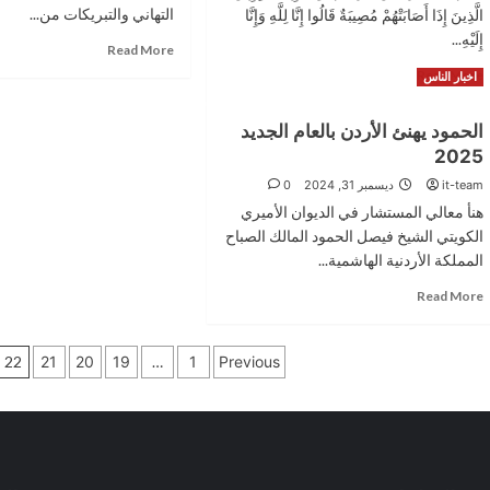
رعد
التهاني والتبريكات من...
الَّذِينَ إِذَا أَصَابَتْهُمْ مُصِيبَةٌ قَالُوا إِنَّا لِلَّهِ وَإِنَّا
من
(صور)
إِلَيْهِ...
الاردن
Read
Read More
more
Read
Read More
اخبار الناس
about
more
علاء
about
الحمود يهنئ الأردن بالعام الجديد
عواد
الشاب
مبارك
2025
كريم
التخرج
بلال
it-team
ديسمبر 31, 2024
0
بدوي
هنأ معالي المستشار في الديوان الأميري
في
الكويتي الشيخ فيصل الحمود المالك الصباح
ذمة
الله
المملكة الأردنية الهاشمية...
Read
Read More
more
about
تعدد
الحمود
22
21
20
19
…
1
Previous
يهنئ
صفحات
الأردن
بالعام
المقالات
الجديد
2025