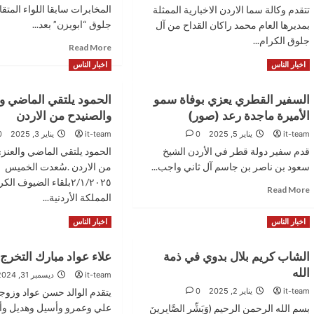
المخابرات سابقا اللواء المتق
تتقدم وكالة سما الاردن الاخبارية الممثلة
جلوق “ابويزن” بعد...
بمديرها العام محمد راكان القداح من آل
جلوق الكرام...
Read
Read More
more
Read
Read More
اخبار الناس
اخبار الناس
about
more
اللواء
about
السفير القطري يعزي بوفاة سمو
الحمود يلتقي الماضي و
المتقاعد
وكالة
عامر
الأميرة ماجدة رعد (صور)
والصنيدح من الاردن
سما
جلوق
الاردن
it-team
يناير 5, 2025
0
it-team
يناير 3, 2025
0
في
الإخبارية
قدم سفير دولة قطر في الأردن الشيخ
الحمود يلتقي الماضي والعنز
ذمة
تعزي
الله
سعود بن ناصر بن جاسم آل ثاني واجب...
من الاردن .سُعدت الخميس
بوفاة
الباشا
٢/١/٢٠٢٥بلقاء الضيوف ا
Read
Read More
اللواء
المملكة الأردنية...
more
المتقاعد
about
Read
Read More
عامر
اخبار الناس
اخبار الناس
السفير
more
محمد
القطري
about
جلوق
يعزي
الشاب كريم بلال بدوي في ذمة
علاء عواد مبارك التخرج
الحمود
بوفاة
الله
يلتقي
it-team
ديسمبر 31, 2024
سمو
الماضي
it-team
يناير 2, 2025
0
يتقدم الوالد حسن عواد وزوجته
الأميرة
والعنزي
علي وعمرو وأسيل وهديل وأن
ماجدة
بسم الله الرحمن الرحيم (وَبَشِّرِ الصَّابِرِينَ
والصنيدح