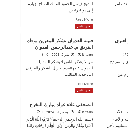
اعد عامر
الشيخ فيصل الحمود المالك الصباح بزيارة
إلى دولة رئيس...
Read
Read More
more
اخبار الناس
about
الشيخ
العنزي
قبيلة العدوان تشكر المعزين بوفاة
فيصل
الحمود
الفريق م. عبدالرحمن العدوان
يزور
it-team
يناير 2, 2025
0
دولة
ي والصنيدح
من لا يشكر الناس لا يشكر اللهقبيلة
رئيس
مجلس
العدوان عامهتتقدم بجزيل الشكر والعرفان
الأعيان
لكرام من
الى جلالة الملك...
الأردني
Read
Read More
more
اخبار الناس
about
قبيلة
الصحفي علاء عواد مبارك التخرج
العدوان
تشكر
0
it-team
ديسمبر 31, 2024
0
المعزين
 والأبناء
(بسم الله الرحمن الرحيم)” يَرْفَعِ اللَّهُ الَّذِينَ
بوفاة
سبائهم بأحر
آمَنُوا مِنْكُمْ وَالَّذِينَ أُوتُوا الْعِلْمَ دَرَجَاتٍ وَاللَّهُ
الفريق