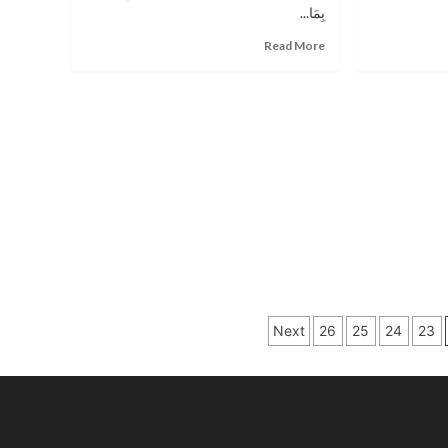
بِمَا...
م.
عبدالرحمن
Read
Read More
العدوان
more
about
الصحفي
علاء
عواد
مبارك
التخرج
Next
26
25
24
23