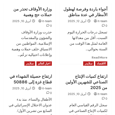
أجواء باردة وفرصة لهطول
وزارة الأوقاف تحذر من
الأمطار في عدة مناطق
حملات حج وهمية
it-team
أبريل 12, 2025
it-team
أبريل 10, 2025
0
0
تسجل درجات الحرارة اليوم
حذرت وزارة الأوقاف
السبت، أقل من معدلاتها
والشؤون والمقدسات
العامة لمثل هذا الوقت من
الإسلامية، المواطنين من
السنة بحوالي...
الانسياق خلف حملات وهمية
وإعلانات احتيالية تزعُم...
Read
Read More
more
Read
Read More
الاقتصاد
سلايدر
اخبار العالم
سلايدر
about
more
أجواء
about
ارتفاع كميات الإنتاج
ارتفاع حصيلة الشهداء في
باردة
وزارة
وفرصة
الصناعي للشهرين الأولين
قطاع غزة إلى 50886
الأوقاف
لهطول
تحذر
من 2025
it-team
أبريل 10, 2025
الأمطار
من
0
it-team
أبريل 10, 2025
في
حملات
0
الأطفال والنساء، منذ بدء
عدة
حج
سجل الرقم القياسي العام
عدوان الاحتلال الإسرائيلي في
مناطق
وهمية
لكميات الإنتاج الصناعي في
السابع من تشرين الأول/