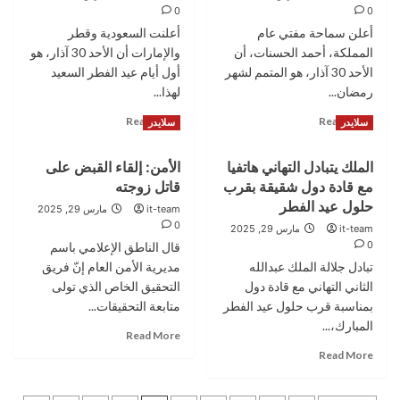
غزة
تبحث
0
0
تداعيات
أعلن سماحة مفتي عام
أعلنت السعودية وقطر
رفع
المملكة، أحمد الحسنات، أن
والإمارات أن الأحد 30 آذار، هو
الجمارك
الأحد 30 آذار، هو المتمم لشهر
أول أيام عيد الفطر السعيد
على
رمضان...
الصادرات
لهذا...
للولايات
Read
Read
Read More
Read More
سلايدر
سلايدر
المتحدة
more
more
about
about
الملك يتبادل التهاني هاتفيا
الأمن: إلقاء القبض على
الأردن
دول
مع قادة دول شقيقة بقرب
قاتل زوجته
يعلن
تعلن
الاثنين
غدا
حلول عيد الفطر
it-team
مارس 29, 2025
أول
الأحد
0
it-team
مارس 29, 2025
أيام
عيد
0
قال الناطق الإعلامي باسم
عيد
الفطر..تفاصيل
تبادل جلالة الملك عبدالله
مديرية الأمن العام إنّ فريق
الفطر
الثاني التهاني مع قادة دول
التحقيق الخاص الذي تولى
بمناسبة قرب حلول عيد الفطر
متابعة التحقيقات...
المبارك،...
Read
Read More
more
Read
Read More
about
more
الأمن:
about