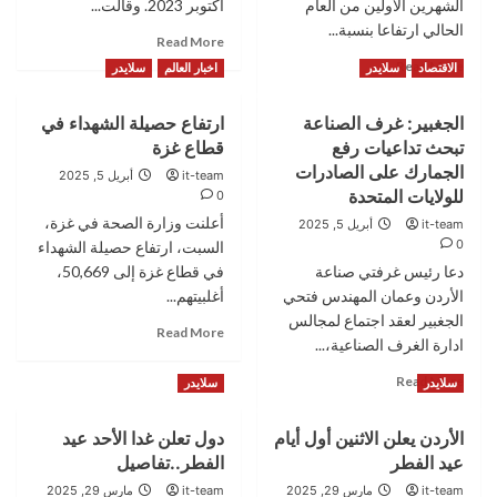
الشهرين الأولين من العام
أكتوبر 2023. وقالت...
الحالي ارتفاعا بنسبة...
Read
Read More
more
Read
Read More
الاقتصاد
سلايدر
اخبار العالم
سلايدر
about
more
ارتفاع
about
الجغبير: غرف الصناعة
ارتفاع حصيلة الشهداء في
حصيلة
ارتفاع
الشهداء
تبحث تداعيات رفع
قطاع غزة
كميات
في
الإنتاج
الجمارك على الصادرات
it-team
أبريل 5, 2025
قطاع
الصناعي
للولايات المتحدة
0
غزة
للشهرين
أعلنت وزارة الصحة في غزة،
it-team
أبريل 5, 2025
إلى
الأولين
0
السبت، ارتفاع حصيلة الشهداء
50886
من
دعا رئيس غرفتي صناعة
في قطاع غزة إلى 50,669،
2025
الأردن وعمان المهندس فتحي
أغلبيتهم...
الجغبير لعقد اجتماع لمجالس
Read
Read More
ادارة الغرف الصناعية،...
more
about
Read
Read More
سلايدر
سلايدر
ارتفاع
more
حصيلة
about
الشهداء
الأردن يعلن الاثنين أول أيام
دول تعلن غدا الأحد عيد
الجغبير:
في
عيد الفطر
الفطر..تفاصيل
غرف
قطاع
الصناعة
it-team
مارس 29, 2025
it-team
مارس 29, 2025