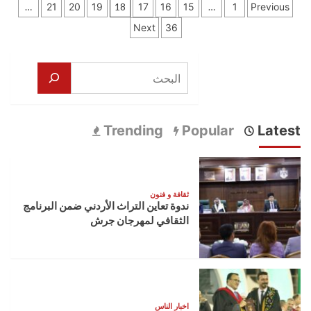
تعدد
إلقاء
الملك
…
21
20
19
18
17
16
15
…
1
Previous
القبض
يتبادل
صفحات
36
Next
على
التهاني
قاتل
هاتفيا
المقالات
زوجته
مع
البحث
قادة
دول
شقيقة
بقرب
حلول
Trending
Popular
Latest
عيد
الفطر
ثقافة و فنون
ندوة تعاين التراث الأردني ضمن البرنامج
الثقافي لمهرجان جرش
اخبار الناس