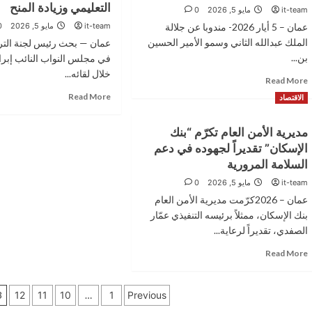
كابيتال
العبدالله
التعليمي وزيادة المنح
it-team
مايو 5, 2026
0
بنك
تحضر
عمان – 5 أيار 2026- مندوبا عن جلالة
it-team
مايو 5, 2026
0
وبالتعاون
العشاء
الملك عبدالله الثاني وسمو الأمير الحسين
عمان — بحث رئيس لجنة التربي
مع
الخيري
بن...
جمعية
لصندوق
في مجلس النواب النائب إبراه
إنتاج
الأمان
خلال لقائه...
Read
Read More
أورنج
لمستقبل
more
Read
الأردن
Read More
الأيتام
الاقتصاد
about
more
تعلن
بمناسبة
مندوبا
about
أسماء
عقدين
مديرية الأمن العام تكرّم “بنك
عن
القرالة
الرياديات
على
الملك
الإسكان” تقديراً لجهوده في دعم
يبحث
الفائزات
تأسيسه
وولي
مع
في
السلامة المرورية
العهد..
المستشار
جائزة
it-team
مايو 5, 2026
0
العيسوي
الثقافي
“ملهمة
يعزي
عمان – 2026كرّمت مديرية الأمن العام
العراقي
التغيير”
الطراونة
تعزيز
بنك الإسكان، ممثلاً برئيسه التنفيذي عمّار
والصعوب
التعاون
الصفدي، تقديراً لرعاية...
التعليمي
Read
Read More
وزيادة
more
المنح
about
تعدد
مديرية
3
12
11
10
…
1
Previous
الأمن