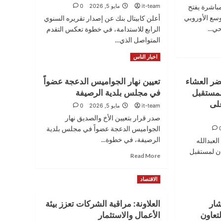
باشرة يفتح
it-team
مايو 5, 2026
0
لتوسع الأوروبي
أعلن كابيتال بنك عن إصدار تقريره السنوي
ي...
الرابع للاستدامة، في خطوة تعكس التقدم
المتواصل الذي...
Read
Read More
اخبار الناس
more
about
حضر العشاء
تعيين نهار الجواميس الدعجة عضواً
كابيتال
لمستقبل
في مجلس بلدية الرصيفة
بنك
يُصدر
على
it-team
مايو 5, 2026
0
تقريره
صدر قرار بتعيين الأخ والصديق نهار
السنوي
الجواميس الدعجة عضواً في مجلس بلدية
الرابع
للاستدامة
الرصيفة، في خطوة...
العبدالله
لعام
ان لمستقبل
Read
Read More
2025
more
ويؤكد
about
التزامه
الاقتصاد
تعيين
بالنمو
نهار
المسؤول
الجواميس
شار
العلاونة: مراقبة الشركات تعزز بيئة
وصناعة
الدعجة
لتعاون
الأثر
الأعمال والاستثمار
عضواً