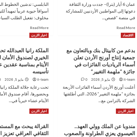
عمان 6 أيار (بترا)– جددت وزارة الثقافة
النابلسي: تدشين الخطوط الم
دعوتها إلى المواطنين الأردنيين للمشاركة
أسواقاً حيوية عربياً تمهيداً ل
في منصة “قصص...
مخلوف: تفعيل الطلب السياح
Read
Read
Read More
Read More
more
more
الاقتصاد
اخبار الاردن
about
about
وزارة
العقبة:
بدعم من كابيتال بنك وبالتعاون مع
الملكة رانيا العبدالله ت
الثقافة
تعيد
تجدد
رسم
جمعية إنتاج أورنج الأردن تعلن
الخيري لصندوق الأمان 
الدعوة
خريطة
أسماء الرياديات الفائزات في
الأيتام بمناسبة عقدين 
للمشاركة
الوصول
جائزة “ملهمة التغيير”
تأسيسه
في
الجوي
منصة
برحلات
it-team
مايو 5, 2026
0
it-team
مايو 5, 2026
0
“قصص
دولية
أعلنت أورنج الأردن أسماء الفائزات الأربعة
تحت رعاية جلالة الملكة رانيا 
من
مباشرة
بجائزة “ملهمة التغيير” 2026، التي أطلقتها
وبحضورها، أقام صندوق الأم
الأردن”
من
الشركة بالتزامن مع...
الأيتام عشاء خيرياً في...
لتوثيق
الرياض
السردية
وابوظبي
Read
Read
Read More
Read More
اخبار الاردن
اخبار الاردن
الأردنية
more
more
about
about
مندوبا عن الملك وولي العهد..
القرالة يبحث مع المست
بدعم
الملكة
العيسوي يعزي الطراونة والصعوب
الثقافي العراقي تعزيز ا
من
رانيا