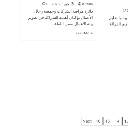
في
it-team
مايو 5, 2026
0
في
الاقتصاد
مجلس
دائرة مراقبة الشركات وجمعية رجال
الوطني
بلدية
الأعمال تؤكدان أهمية الشراكة في تطوير
ة والتعليم
الرصيفة
بيئة الأعمال ضمن اللقاء...
يم القرالة،
Read
Read More
more
about
العلاونة:
مراقبة
الشركات
تعزز
بيئة
الأعمال
والاستثمار
Next
16
15
14
1