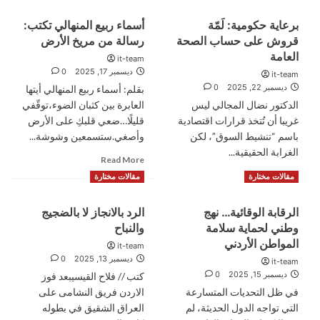
برعاية حكومية: لَمّة
أسماء ربيع المنهالي تكتب:
قروش على حساب الصحة
رسالة من مريخ الأرض
العامة
it-team
ديسمبر 17, 2025
0
it-team
ديسمبر 22, 2025
0
بقلم: أسماء ربيع المنهالي أيتها
الدكتور نضال المجالي ليس
العابرة بين كثبان الضوء،توقّفي
غريبا أن تُتخذ قرارات اقتصادية
قليلًا…ضعي قلبكِ على الأرض
باسم “تنشيط السوق”، لكن
وأصغي.ستسمعين وشوشة...
الغرابة الحقيقية...
Read
Read More
more
Read
Read More
مقالات مختارة
مقالات مختارة
about
more
أسماء
about
الرقابة الوقائية… نهج
الرد بالانجاز لا بالضجيج
ربيع
برعاية
المنهالي
وطني لحماية سلامة
والنباح
حكومية:
تكتب:
لَمّة
المواطن الأردني
it-team
رسالة
قروش
ديسمبر 13, 2025
0
it-team
من
على
ديسمبر 15, 2025
0
كتب // فلاح القيسيبعد فوز
مريخ
حساب
في ظل التحديات المتسارعة
الاردن فريق النشامى على
الأرض
الصحة
التي تواجه الدول الحديثة، لم
العراق الشقيق في بطوله
العامة