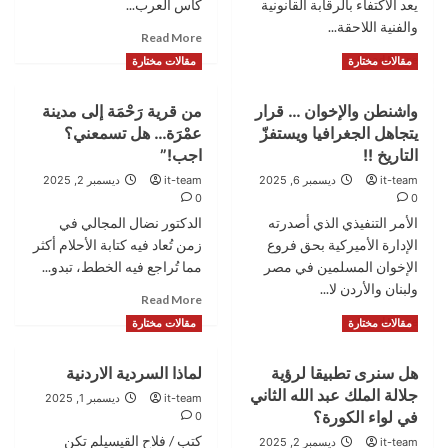
يعد الاكتفاء بالرقابة القانونية
كاس العرب...
والفنية اللاحقة...
Read
Read More
more
Read
Read More
مقالات مختارة
مقالات مختارة
about
more
الرد
about
واشنطن والإخوان … قرار
من قرية رَحْمَة إلى مدينة
بالانجاز
الرقابة
لا
يتجاهل الجغرافيا ويستفزّ
عمْرَة… هل تسمعني؟
الوقائية…
بالضجيج
نهج
التاريخ !!
اجب!”
والنباح
وطني
it-team
ديسمبر 6, 2025
it-team
ديسمبر 2, 2025
لحماية
0
0
سلامة
الأمر التنفيذي الذي أصدرته
الدكتور نضال المجالي في
المواطن
الإدارة الأميركية بحق فروع
زمن تُعاد فيه كتابة الأحلام أكثر
الأردني
الإخوان المسلمين في مصر
مما تُراجع فيه الخطط، تبدو...
ولبنان والأردن لا...
Read
Read More
more
Read
Read More
مقالات مختارة
مقالات مختارة
about
more
من
about
هل سنرى تطبيقا لرؤية
لماذا السردية الاردنية
قرية
واشنطن
رَحْمَة
جلالة الملك عبد الله الثاني
والإخوان
it-team
ديسمبر 1, 2025
إلى
…
في لواء الكورة؟
0
مدينة
قرار
كتب / فلاح القيسيلم تكن
it-team
ديسمبر 2, 2025