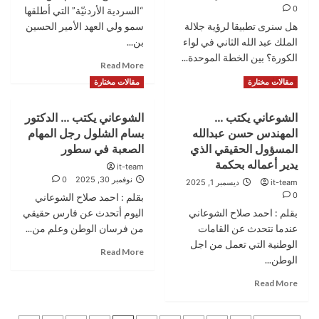
عمْرَة…
يتجاهل
0
“السردية الأردنيّة” التي أطلقها
هل
الجغرافيا
هل سنرى تطبيقا لرؤية جلالة
سمو ولي العهد الأمير الحسين
تسمعني؟
ويستفزّ
الملك عبد الله الثاني في لواء
بن...
اجب!”
التاريخ
!!
الكورة؟ بين الخطة الموحدة...
Read
Read More
more
Read
Read More
مقالات مختارة
مقالات مختارة
about
more
لماذا
about
الشوعاني يكتب …
الشوعاني يكتب … الدكتور
السردية
هل
الاردنية
المهندس حسن عبدالله
بسام الشلول رجل المهام
سنرى
تطبيقا
المسؤول الحقيقي الذي
الصعبة في سطور
لرؤية
يدير أعماله بحكمة
it-team
جلالة
نوفمبر 30, 2025
0
it-team
ديسمبر 1, 2025
الملك
0
بقلم : احمد صلاح الشوعاني
عبد
بقلم : احمد صلاح الشوعاني
اليوم أتحدث عن فارس حقيقي
الله
الثاني
عندما نتحدث عن القامات
من فرسان الوطن وعلم من...
في
الوطنية التي تعمل من اجل
Read
Read More
لواء
الوطن...
more
الكورة؟
about
Read
Read More
الشوعاني
more
يكتب
about
…