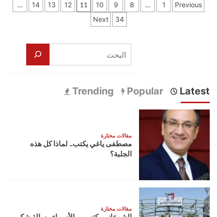
تعدد
الشوعاني
…
14
13
12
11
10
9
8
…
1
Previous
الدكتور
يكتب
صفحات
بسام
Next
34
…
الشلول
المهندس
المقالات
رجل
حسن
المهام
البحث
عبدالله
الصعبة
المسؤول
في
الحقيقي
سطور
الذي
يدير
Trending
Popular
Latest
أعماله
بحكمة
مقالات مختارة
مصطفى ياغي يكتب.. لماذا كل هذه
الجلبة؟
مقالات مختارة
الشوعاني يكتب … بالأسماء رسالة شكر