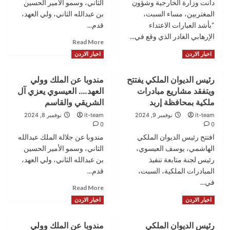
دانت وزارة الخارجية وشؤون
الثاني، وسمو الأمير الحسين
يستبعدان
المغتربين، مساء السبت،
ظهور
بن عبدالله الثاني، ولي العهد،
مرشح
“بأشد العبارات الاعتداء
قدم...
ثالث
الإرهابي الغادر الذي وقع في...
Read
Read More
لرئاسة
more
Read
المجلس
Read More
اخبار الاردن
اخبار الاردن
about
more
مندوبا
about
رئيس الديوان الملكي يفتتح
مندوبا عن الملك وولي
عن
الأردن
الملك
ويتفقد مشاريع مبادرات
العهد…. العيسوي يعزي آل
يدين
وولي
اعتداء
ملكية بمحافظة إربد
الشريقي والقاسم
العهد….
وقع
it-team
نوفمبر 9, 2024
it-team
نوفمبر 8, 2024
العيسوي
بمعسكر
0
0
يعزي
قوات
افتتح رئيس الديوان الملكي
مندوبا عن جلالة الملك عبدالله
عشيرة
التحالف
الهاشمي، يوسف العيسوي،
الفاعور
الثاني، وسمو الأمير الحسين
الداعمة
للشرعية
رئيس لجنة متابعة تنفيذ
بن عبدالله الثاني، ولي العهد،
اليمنية
المبادرات الملكية، السبت،
قدم...
في
في...
Read
Read More
سيئون
more
Read
Read More
اخبار الاردن
اخبار الاردن
about
more
مندوبا
about
رئيس الديوان الملكي
مندوبا عن الملك وولي
عن
رئيس