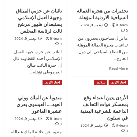
تحذيرات من هجرة العمالة
نائبان عن حزبي الميثاق
السياحية الاردنية المؤهلة
وجبهة العمل الإسلامي
يستبعدان ظهور مرشح
it-team
نوفمبر 9, 2024
ثالث لرئاسة المجلس
0
ما يزال سياحيون يحذرون من
it-team
نوفمبر 9, 2024
0
تداعيات هجرة العمالة المؤهلة
من القطاع السياحي إلى دول
النائب عن حزب جبهة العمل
الخارج...
الإسلامي أحمد القطاونة قال
إن خبرة النائب صالح
Read
Read More
العرموطي تؤهله...
more
about
Read
Read More
اخبار الاردن
سلايدر
اخبار الاردن
تحذيرات
more
من
about
هجرة
الأردن يدين اعتداء وقع
مندوبا عن الملك وولي
نائبان
العمالة
بمعسكر قوات التحالف
العهد…. العيسوي يعزي
عن
السياحية
حزبي
الداعمة للشرعية اليمنية
عشيرة الفاعور
الاردنية
الميثاق
في سيئون
it-team
نوفمبر 9, 2024
المؤهلة
وجبهة
0
it-team
نوفمبر 9, 2024
العمل
0
مندوبا عن جلالة الملك عبدالله
الإسلامي