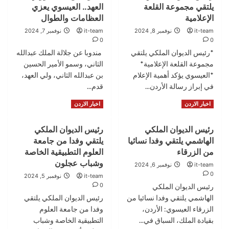
الملك
يلتقي مجموعة القلعة
العهد.. العيسوي يعزي
الديوان
وولي
الملكي
الإعلامية
العظامات والطوال
العهد….
يفتتح
it-team
نوفمبر 8, 2024
it-team
نوفمبر 7, 2024
العيسوي
ويتفقد
0
0
يعزي
مشاريع
*رئيس الديوان الملكي يلتقي
مندوبا عن جلالة الملك عبدالله
آل
مبادرات
مجموعة القلعة الإعلامية*
الشريقي
الثاني، وسمو الأمير الحسين
ملكية
والقاسم
بمحافظة
*العيسوي يؤكد أهمية الإعلام
بن عبدالله الثاني، ولي العهد،
إربد
في إبراز رسالة الأردن...
قدم...
Read
Read
Read More
Read More
اخبار الاردن
اخبار الاردن
more
more
about
about
رئيس الديوان الملكي
رئيس الديوان الملكي
رئيس
مندوبا
الهاشمي يلتقي وفدا نسائيا
يلتقي وفدا من جامعة
الديوان
عن
الملكي
الملك
من الزرقاء
العلوم التطبيقية الخاصة
يلتقي
وولي
وشباب عجلون
it-team
نوفمبر 6, 2024
مجموعة
العهد..
0
it-team
نوفمبر 5, 2024
القلعة
العيسوي
0
رئيس الديوان الملكي
الإعلامية
يعزي
الهاشمي يلتقي وفدا نسائيا من
رئيس الديوان الملكي يلتقي
العظامات
الزرقاء العيسوي: الأردن،
والطوال
وفدا من جامعة العلوم
بقيادة الملك، السباق في...
التطبيقية الخاصة وشباب