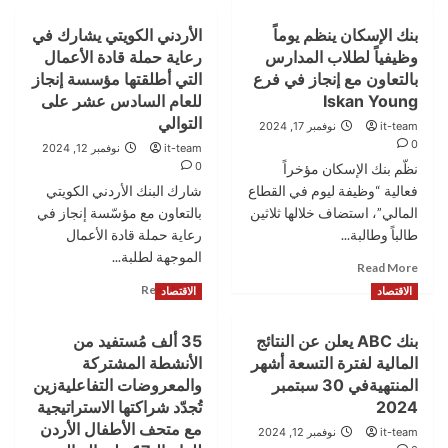
عيار
about
21
بنك الإسكان ينظم يوماً
الأردني الكويتي يشارك في
البنك
بالسوق
وظيفياً لطلاب المدارس
رعاية حملة قادة الأعمال
الأردني
المحلية
الكويتي
بالتعاون مع إنجاز في فرع
التي أطلقتها مؤسسة إنجاز
يعلن
Iskan Young
للعام السادس عشر على
أسماء
التوالي
it-team
نوفمبر 17, 2024
الفائزين
0
it-team
نوفمبر 12, 2024
في
0
نظّم بنك الإسكان مؤخراً
الجائزة
الربع
فعالية “وظيفة ليوم في القطاع
شارك البنك الأردني الكويتي
سنوية
المالي”، استضاف خلالها ثلاثين
بالتعاون مع مؤسّسة إنجاز في
لحسابات
طالباً وطالبة...
رعاية حملة قادة الأعمال
التوفير
الموجهة لطلبة...
Read
Read More
more
Read
Read More
الاقتصاد
الاقتصاد
about
more
بنك
about
بنك ABC يعلن عن النتائج
35 ألف مُستفيد من
الإسكان
الأردني
ينظم
المالية لفترة التسعة أشهر
الأنشطة المشتركة
الكويتي
يوماً
يشارك
المنتهيةفي 30 سبتمبر
والمعروضات التفاعليةزين
وظيفياً
في
2024
تُجدّد شراكتها الاستراتيجية
لطلاب
رعاية
مع متحف الأطفال الأردن
it-team
نوفمبر 12, 2024
المدارس
حملة