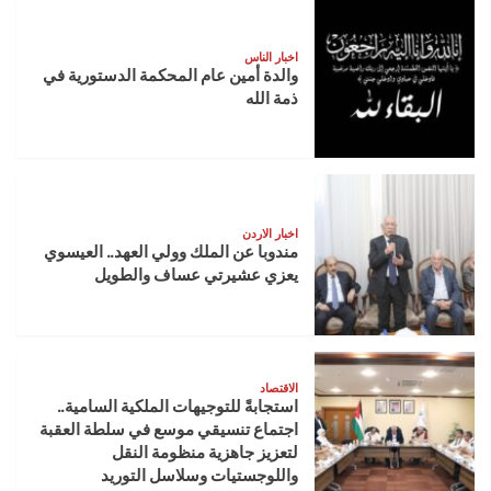
متحف
الأطفال
الأردن
اخبار الناس
للعام
والدة أمين عام المحكمة الدستورية في
الـ17
ذمة الله
على
التوالي
اخبار الاردن
مندوبا عن الملك وولي العهد.. العيسوي
يعزي عشيرتي عساف والطويل
الاقتصاد
استجابةً للتوجيهات الملكية السامية..
اجتماع تنسيقي موسع في سلطة العقبة
لتعزيز جاهزية منظومة النقل
واللوجستيات وسلاسل التوريد