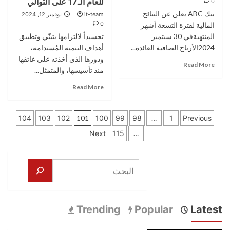
للعام الـ17 على التوالي
0
بالتعاون
قادة
مع
بنك ABC يعلن عن النتائج
it-team
الأعمال
نوفمبر 12, 2024
إنجاز
0
المالية لفترة التسعة أشهر
التي
في
أطلقتها
المنتهيةفي 30 سبتمبر
تجسيداً لالتزامها بتبنّي وتطبيق
فرع
مؤسسة
2024الأرباح الصافية العائدة...
أهداف التنمية المُستدامة،
Iskan
إنجاز
ودورها الذي أخذته على عاتقها
Young
Read
للعام
Read More
منذ تأسيسها، والمتمثل...
more
السادس
about
عشر
Read
Read More
بنك
على
more
ABC
التوالي
about
يعلن
تعدد
35
104
103
102
101
100
99
98
…
1
Previous
عن
ألف
صفحات
النتائج
Next
115
…
مُستفيد
المالية
من
المقالات
لفترة
الأنشطة
التسعة
البحث
المشتركة
أشهر
والمعروضات
المنتهيةفي
التفاعليةزين
30
تُجدّد
سبتمبر
شراكتها
Trending
Popular
Latest
2024
الاستراتيجية
مع