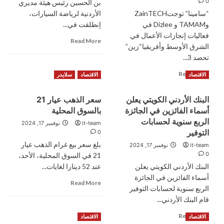
0
بن الحسين رئيس هيئة مديري
المستدامة
منتدى
عبر
“سامينا” توجتZainTECH
الاستراتيجيات
الأردنية لرياضة السيارات،
رعاية
الأردني
وTAMAM و Dizlee في
إنطلقت في...
مؤتمر
فعاليات إنجازات الأعمال في
Read
Read More
نموذج
الشرق الأوسط وأفريقيا“زين”
more
الأمم
تحصد 3...
about
المتحدة
الأردني
Read
Read More
الاقتصاد
الاقتصاد
سلايدر
الكويتي
more
يشارك
about
في
البنك الأردني الكويتي يعلن
سعر الذهب عيار 21
“زين”
رعاية
أسماء الفائزين في الجائزة
بالسوق المحلية
تحصد
”
3
الربع سنوية لحسابات
it-team
نوفمبر 17, 2024
رالي
جوائز
التوفير
0
وادي
في
القمر
بلغ سعر بيع غرام الذهب عيار
it-team
نوفمبر 17, 2024
قطاعات
للملاحة
0
21 في السوق المحلية، الأحد،
التكنولوجيا
“
البنك الأردني الكويتي يعلن
عند 52 دينارا لغايات...
الماليةوالخدمات
الرقمية
أسماء الفائزين في الجائزة
Read
Read More
وحلول
الربع سنوية لحسابات التوفير
more
قطاع
قام البنك الأردني...
about
المشاريع
سعر
Read
والأعمال
Read More
الاقتصاد
الاقتصاد
الذهب
more