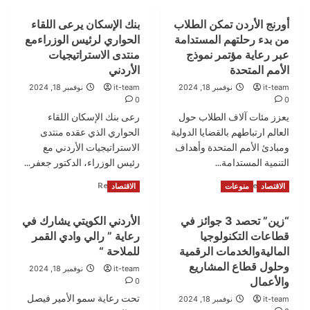
أورنج الأردن تمكن الطلاب
بنك الإسكان يرعى اللقاء
من بدء رحلتهم المستدامة
الحواري لرئيس الوزراءمع
عبر رعاية مؤتمر نموذج
منتدى الاستراتيجيات
الأمم المتحدة
الأردني
it-team
نوفمبر 18, 2024
it-team
نوفمبر 18, 2024
0
0
يعزز مئات آلاف الطلاب حول
رعى بنك الإسكان اللقاء
العالم ارتباطهم بالقضايا الدولية
الحواري الذي عقده منتدى
ومبادئ الأمم المتحدة وأهداف
الاستراتيجيات الأردني مع
التنمية المستدامة...
رئيس الوزراء، الدكتور جعفر...
Read
Read
Read More
Read More
الاقتصاد
منوعات
الاقتصاد
more
more
about
about
“زين” تحصد 3 جوائز في
الأردني الكويتي يشارك في
أورنج
بنك
قطاعات التكنولوجيا
رعاية ” رالي وادي القمر
الأردن
الإسكان
تمكن
يرعى
الماليةوالخدمات الرقمية
للملاحة “
الطلاب
اللقاء
وحلول قطاع المشاريع
it-team
نوفمبر 18, 2024
من
الحواري
والأعمال
0
بدء
لرئيس
تحت رعاية سمو الأمير فيصل
it-team
نوفمبر 18, 2024
رحلتهم
الوزراءمع