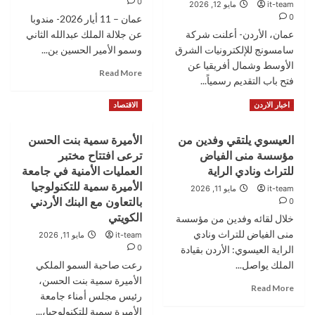
0
المخادمة
it-team
مايو 12, 2026
على
وبني
0
عمان – 11 أيار 2026- مندوبا
ضبط
فواز
عمان، الأردن- أعلنت شركة
ومخالفة
عن جلالة الملك عبدالله الثاني
والسلايطة
التداول
سامسونج للإلكترونيات الشرق
وسمو الأمير الحسين بن...
والفايز
الإلكتروني
الأوسط وشمال أفريقيا عن
والزبن
Read
Read More
للأدوية
فتح باب التقديم رسمياً...
more
خارج
about
الأطر
Read
Read More
اخبار الاردن
الاقتصاد
مندوبا
القانونية
more
عن
about
الملك
العيسوي يلتقي وفدين من
الأميرة سمية بنت الحسن
سامسونج
وولي
مؤسسة منى الفياض
ترعى افتتاح مختبر
تفتح
العهد..
الباب
للتراث ونادي الراية
العمليات الأمنية في جامعة
العيسوي
أمام
الأميرة سمية للتكنولوجيا
it-team
مايو 11, 2026
يعزي
صناع
بالتعاون مع البنك الأردني
0
بوفاة
المحتوى
الكويتي
خلال لقائه وفدين من مؤسسة
شقيق
الإبداعي
وزير
منى الفياض للتراث ونادي
في
it-team
مايو 11, 2026
الزراعة
0
المنطقة
الراية العيسوي: الأردن بقيادة
السابق
للمشاركة
الملك يواصل...
رعت صاحبة السمو الملكي
في
الأميرة سمية بنت الحسن،
Read
Read More
الموسم
رئيس مجلس أمناء جامعة
more
الثالث
الأميرة سمية للتكنولوجيا،...
about