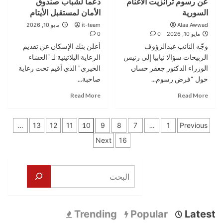
عن رسوم ترانزيت الأغنام
دعماً لشباب صندوق
الداخلي؟
قادة
السورية
الأمان لمستقبل الأيتام
وماذا
المستقبل:
Alaa Awwad
it-team
لو
مايو 10, 2026
البنك
مايو 10, 2026
0
0
بدأوا
التجاري
بذلك
وجّه النائب عبدالرؤوف
أعلن بنك الإسكان عن تقديم
الأردني
في
يرعى
الربيحات سؤالا نيابيا إلى رئيس
الرعاية البلاتينية لـ “العشاء
دورتهم
مؤتمر
الوزراء الدكتور جعفر حسان
الخيري” الذي أقيم تحت رعاية
المقبلة؟
“Vivid
حول “فرض رسوم...
صاحبة...
Leadership
Read
Read
2026”
Read More
Read More
more
more
حصرياً
about
about
تعدد
النائب
بنك
…
13
12
11
10
9
8
7
…
1
Previous
عبدالرؤوف
الإسكان
صفحات
Next
16
الربيحات
الراعي
يسأل
البلاتيني
المقالات
الحكومة
للعشاء
البحث
عن
الخيري
رسوم
دعماً
ترانزيت
لشباب
الأغنام
صندوق
السورية
الأمان
Trending
Popular
Latest
لمستقبل