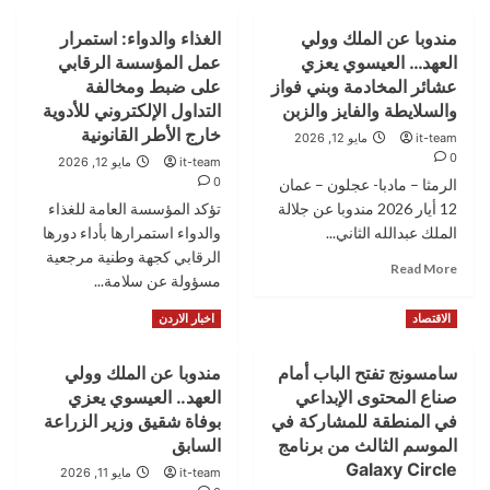
مندوبا عن الملك وولي
الغذاء والدواء: استمرار
العهد… العيسوي يعزي
عمل المؤسسة الرقابي
عشائر المخادمة وبني فواز
على ضبط ومخالفة
والسلايطة والفايز والزبن
التداول الإلكتروني للأدوية
خارج الأطر القانونية
it-team
مايو 12, 2026
0
it-team
مايو 12, 2026
0
الرمثا – مادبا- عجلون – عمان
12 أيار 2026 مندوبا عن جلالة
تؤكد المؤسسة العامة للغذاء
الملك عبدالله الثاني...
والدواء استمرارها بأداء دورها
الرقابي كجهة وطنية مرجعية
Read
Read More
مسؤولة عن سلامة...
more
about
Read
Read More
الاقتصاد
اخبار الاردن
مندوبا
more
عن
about
الملك
سامسونج تفتح الباب أمام
مندوبا عن الملك وولي
الغذاء
وولي
صناع المحتوى الإبداعي
العهد.. العيسوي يعزي
والدواء:
العهد…
استمرار
في المنطقة للمشاركة في
بوفاة شقيق وزير الزراعة
العيسوي
عمل
الموسم الثالث من برنامج
السابق
يعزي
المؤسسة
Galaxy Circle
عشائر
it-team
مايو 11, 2026
الرقابي