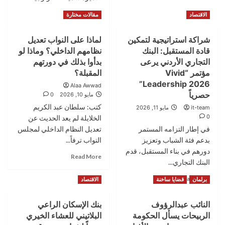
من
العيسوي
برنامج
Read
Read More
الاقتصاد
مقالات مختارة
يلتقي
Galaxy
more
وفدين
Circle
about
من
شراكة استراتيجية لتمكين
لماذا على النواب تعديل
الأميرة
مؤسسة
قادة المستقبل: البنك
نظامهم الداخلي؟ وماذا لو
سمية
منى
بنت
التجاري الأردني يرعى
بدأوا بذلك في دورتهم
الفياض
الحسن
مؤتمر “Vivid
المقبلة؟
للتراث
ترعى
Leadership 2026”
ونادي
Alaa Awwad
افتتاح
حصرياً
الراية
مايو 10, 2026
0
مختبر
كتب: سلطان عبد الكريم
it-team
مايو 11, 2026
العمليات
0
الأمنية
الخلايلة لم يعد الحديث عن
في
في إطار التزامه المستمر
تعديل النظام الداخلي لمجلس
جامعة
بدعم فئة الشباب وتعزيز
النواب ترفاً...
الأميرة
دورهم في بناء المستقبل، قدم
Read
سمية
Read More
البنك التجاري...
more
للتكنولوجيا
about
بالتعاون
Read
Read More
برلمان
قضايا ساخنة
الاقتصاد
لماذا
مع
more
على
البنك
about
النواب
النائب عبدالرؤوف
الأردني
بنك الإسكان الراعي
شراكة
تعديل
الكويتي
الربيحات يسأل الحكومة
البلاتيني للعشاء الخيري
استراتيجية
نظامهم
لتمكين