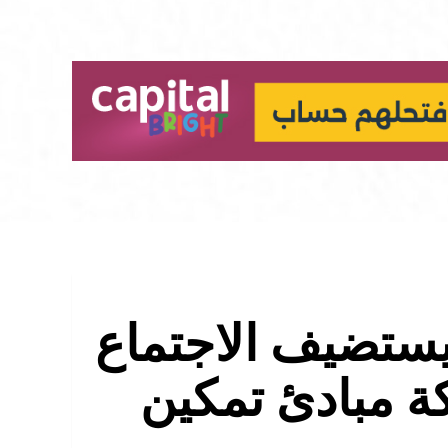
 يستضيف الاجتماع
م 2025 لشبكة مبادئ تمكين