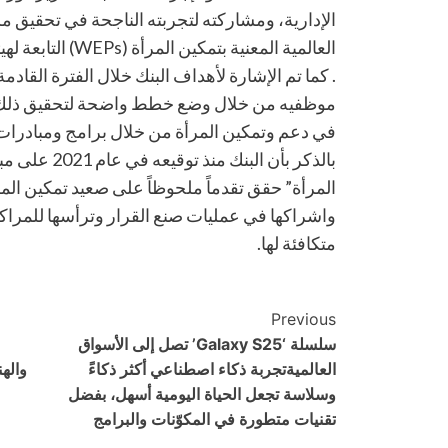
الإدارية، ومشاركته لتجربته الناجحة في تحقيق مر
. كما تم الإشارة لأهداف البنك خلال الفترة القادمة
موظفيه من خلال وضع خطط واضحة لتحقيق ذلك، ب
في دعم وتمكين المرأة من خلال برامج ومبادرات 
بالذكر بأن البن
المرأة” حقق تقدماً ملحوظاً على صعيد تمكين المرأ
واشراكها في عمليات صنع القرار وترأسها للمراك
متكافئة لها.
Post
Previous
سلسلة ‘Galaxy S25’ تصل إلى الأسواق
Navigation
العالميةتجربة ذكاء اصطناعي أكثر ذكاءً
واله
وسلاسة تجعل الحياة اليومية أسهل، بفضل
تقنيات متطورة في المكوّنات والبرامج