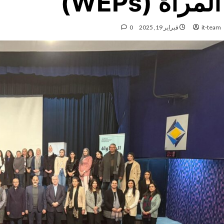
المرأة (WEPs)
it-team
فبراير 19, 2025
0