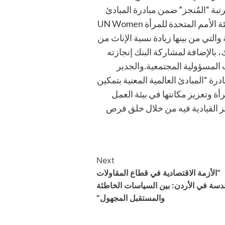
تبة “المُنجز” ضمن مبادرة المبادئ
العالمية المعنية بتمكين المرأة (WEPs) التابعة لهيئة الأمم المتحدة للمرأة UN Women
 والتي من بينها زيادة نسبة الإناث من
الإضافة لمشاركة البنك إنجازته
المسؤولية المجتمعية.والجدير
ك منذ توقيعه في عام 2021 على مبادرة “المبادئ العالمية المعنية بتمكين
ة وتعزيز مكانتها في بيئة العمل
ز القيادية فيه من خلال خلق فرص
Next
“الأزمة الاقتصادية في قطاع المقاولات
ندسة في الأردن: بين السياسات الخاطئة
والمستقبل المجهول”