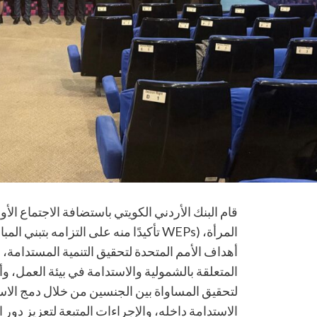
المرأة، (WEPs تأكيدًا منه على التزامه بت
أهداف الأمم المتحدة لتحقيق التنمية المستدامة، و
المتعلقة بالشمولية والاستدامة في بيئة العمل، 
لتحقيق المساواة بين الجنسين من خلال دمج الاس
الاستدامة داخله، والإجراءات المتبعة لتعزيز دور