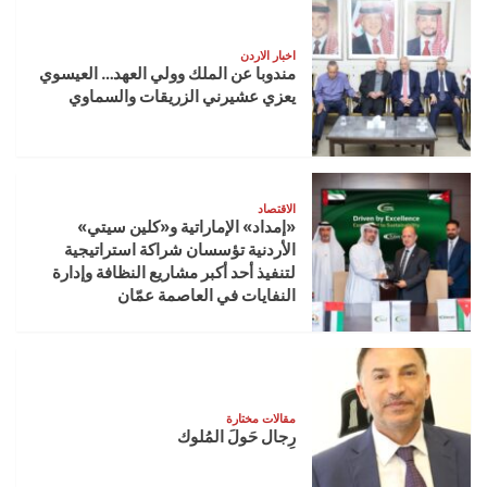
اخبار الاردن
مندوبا عن الملك وولي العهد… العيسوي
يعزي عشيرني الزريقات والسماوي
الاقتصاد
«إمداد» الإماراتية و«كلين سيتي»
الأردنية تؤسسان شراكة استراتيجية
لتنفيذ أحد أكبر مشاريع النظافة وإدارة
النفايات في العاصمة عمّان
مقالات مختارة
رِجال حَولَ المُلوك