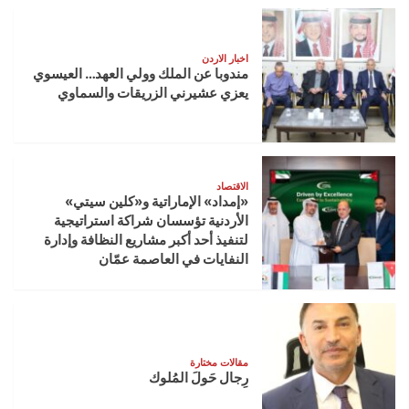
اخبار الاردن
مندوبا عن الملك وولي العهد… العيسوي
يعزي عشيرني الزريقات والسماوي
الاقتصاد
«إمداد» الإماراتية و«كلين سيتي»
الأردنية تؤسسان شراكة استراتيجية
لتنفيذ أحد أكبر مشاريع النظافة وإدارة
النفايات في العاصمة عمّان
مقالات مختارة
رِجال حَولَ المُلوك