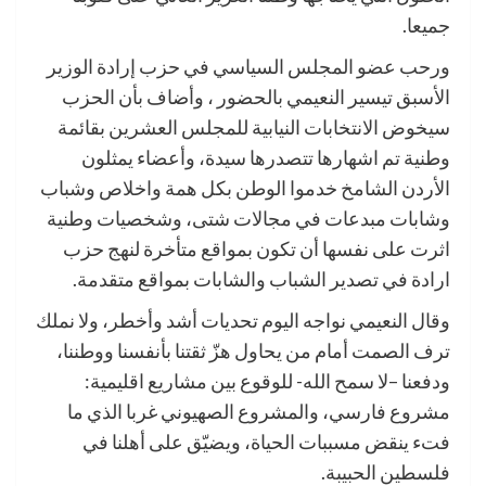
جميعا.
ورحب عضو المجلس السياسي في حزب إرادة الوزير
الأسبق تيسير النعيمي بالحضور ، وأضاف بأن الحزب
سيخوض الانتخابات النيابية للمجلس العشرين بقائمة
وطنية تم اشهارها تتصدرها سيدة، وأعضاء يمثلون
الأردن الشامخ خدموا الوطن بكل همة واخلاص وشباب
وشابات مبدعات في مجالات شتى، وشخصيات وطنية
اثرت على نفسها أن تكون بمواقع متأخرة لنهج حزب
ارادة في تصدير الشباب والشابات بمواقع متقدمة.
وقال النعيمي نواجه اليوم تحديات أشد وأخطر، ولا نملك
ترف الصمت أمام من يحاول هزّ ثقتنا بأنفسنا ووطننا،
ودفعنا –لا سمح الله- للوقوع بين مشاريع اقليمية:
مشروع فارسي، والمشروع الصهيوني غربا الذي ما
فتء ينقض مسببات الحياة، ويضيّق على أهلنا في
فلسطين الحبيبة.