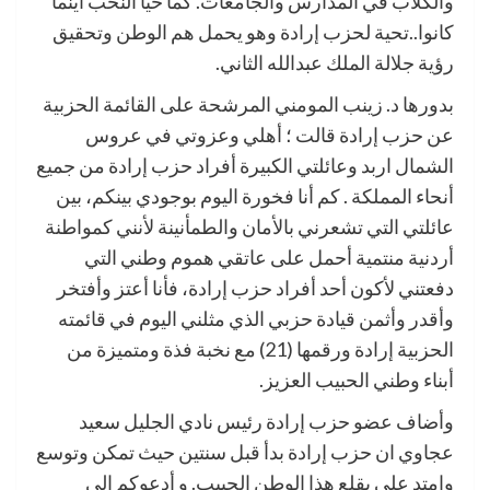
والكلاب في المدارس والجامعات. كما حيا النخب اينما
كانوا..تحية لحزب إرادة وهو يحمل هم الوطن وتحقيق
رؤية جلالة الملك عبدالله الثاني.
بدورها د. زينب المومني المرشحة على القائمة الحزبية
عن حزب إرادة قالت ؛ أهلي وعزوتي في عروس
الشمال اربد وعائلتي الكبيرة أفراد حزب إرادة من جميع
أنحاء المملكة . كم أنا فخورة اليوم بوجودي بينكم، بين
عائلتي التي تشعرني بالأمان والطمأنينة لأنني كمواطنة
أردنية منتمية أحمل على عاتقي هموم وطني التي
دفعتني لأكون أحد أفراد حزب إرادة، فأنا أعتز وأفتخر
وأقدر وأثمن قيادة حزبي الذي مثلني اليوم في قائمته
الحزبية إرادة ورقمها (21) مع نخبة فذة ومتميزة من
أبناء وطني الحبيب العزيز.
وأضاف عضو حزب إرادة رئيس نادي الجليل سعيد
عجاوي ان حزب إرادة بدأ قبل سنتين حيث تمكن وتوسع
وامتد على بقلع هذا الوطن الحبيب. و أدعوكم الى