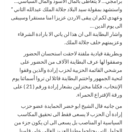
برامجي… لا يتعاطى بالمال الأسود والمال السياسي…
واستشهد بمقولة سيد البلاد جلالة الملك عبدالله الثاني ”
وعهدي لكم ان يبقى الاردن عزيزا امنا مستقرا وسيبقى
الى يوم الدين …
واشار البطاينة الى ان هذا لن ياتي الا بارادة الشرفاء
وعزيمتهم خلف جلالة الملك.
وبطريقة قيادية ملفتة لاحقت استحسان الحضور
وصفقوا لها عرف البطاينة الآلاف من الحضور على
مرشحي القائمة الحزبية لحزب إرادة والذين وقفوا
لتحية الجمهور واختتم البطاينة قائلا لن تروا أسمائنا يوم
الإنتخاب، فكلنا مختزلين بشعار إرادة ورقم ( 21 ) على
ورقة الإقتراع الحمراء.
من جانبه قال الشيخ ابو خضر الحمايدة عضو حزب
إرادة أن الحزب لا يسعى فقط الى تحقيق المكاسب
السياسية او المناصب بل يسعى الى ان يكون جزء من
الحلول التي يحتاجها وطننا العزيز الغالي على قلوبنا