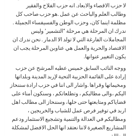
لا حزب الاقصاء والابعاد. انه حزب الفلاح والفقير
وطالب العلم والباحث عن عمل .هو حزب صاحب كل
مظلمة اينما كان، وحزب الوطن والفسيفساء الجميلة .
ندرك ان المرحلة هي مرحلة “التشمير’ وليس
المجاملات الفارغة التي لا تولد الا الدمار . نحن ندرك ان
الاقتصاد والحرية والعمل هي عناوبن المرحلة يجب ان
يكون التغيير عنوانها.
ووجه النائب السابق خميس عطيه المرشح عن حزب
إرادة على القائمة الحزبية التحية لإربد المدينة وبلداتها
ومخيماتها وقراها .واشار الى اننا في حزب ارادة سننحاز
اليكم ،والى مطالبكم ، وتطلعاتكم ، وسنكون أمناء على
قضاياكم ومتابعتها حتى حلها، وسننحاز الى مطالب اهل
اربد في توفير فرص عمل للشباب والخريجين ،
ومطالبكم في العدالة والتنمية وتشجيع الاستثمار ودعم
المشاريع الصغيرة لاننا نعتقد انها الحل الافضل لمشكلة
البطالة.