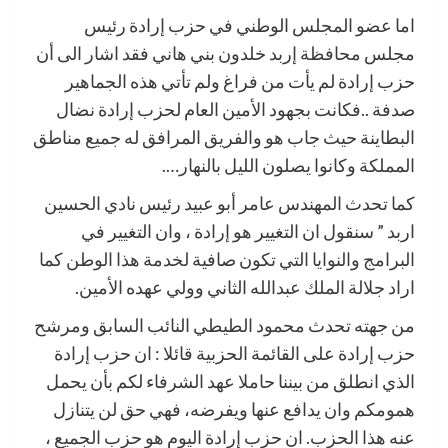
اما عضو المجلس الوطني في حزب إرادة رئيس
مجلس محافظة إربد خلدون بني هاني فقد اشار الى أن
حزب إرادة لم يأت من فراغ ولم تأتي هذه الجماهير
صدفة ..فكانت بجهود الأمين العام لحزب إرادة نضال
البطاينة حيث جاب هو والفريق المرافق له جميع مناطق
المملكة وكانوا يصلون الليل بالنهار….
كما تحدث المهندس عامر أبو عبيد رئيس نادي الحسين
اربد ” سنقول ان التغيير هو إرادة ، وان التغيير في
البرامج والنوايا التي تكون صافية لخدمة هذا الوطن كما
اراد جلالة الملك عبدالله الثاني وولي عهده الأمين.
من جهته تحدث محمود الطيطي النائب السابق ومرشح
حزب إرادة على القائمة الحزبية قائلا : ان حزب إرادة
الذي انطلق من بيننا حاملا عهد الشرفاء لكم بأن يحمل
همومكم وان يدافع عنها ويفرضه، فهي حق لن يتنازل
عنه هذا الحزب. ان حزب إرادة اليوم هو حزب الجميع ،