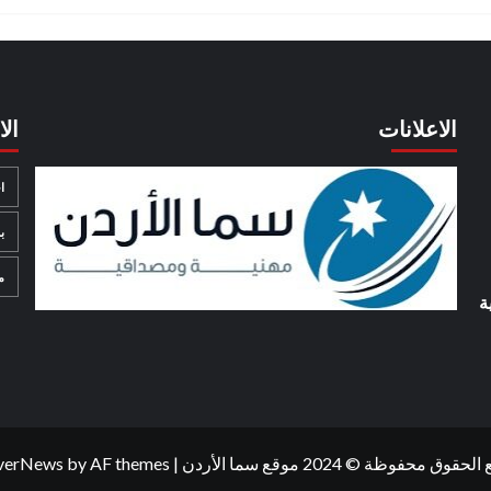
الاعلانات
ال
ا
ب
م
ة
حقوق محفوظة © 2024 موقع سما الأردن
|
by AF themes.
verNews