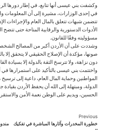
وكشفت بني عيسى أنها تتابع، في إطار دورها الر
في إحدى الوزارات، مشيرة إلى أن المعلومات والوثا
تتضمن شبهات تتعلق بالمال العام والإجراءات الإ
الأدوات الدستورية والرقابية المتاحة حتى تتضح 
مسؤوليته وفقًا للقانون.
وشددت على أن الأردن أكبر من المصالح الشخصية،
صونها، مؤكدة أن الإصلاح الحقيقي لا يتحقق إلا بال
دون نزاهة، ولا تترسخ الثقة بالدولة إلا بسيادة الق
واختتمت بني عيسى بالتأكيد على استمرارها في أ
المواطنين وحماية المال العام، داعية إلى ترسيخ
الدولة، ومبتهلة إلى الله أن يحفظ الأردن بقيادة جل
الحسين، ويديم على الوطن نعمة الأمن والاستقرا
Post
Previous
خطورة المخدرات وآثارها المباشرة في تفكيك
مندوب
Navigation