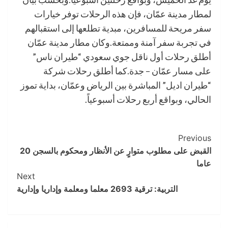
لمطار مدينة عمّان، فإن هذه الرحلات توفر خيارات
سفر مريحة للمسافرين، مبدية تطلعها إلى استقبالهم
في تجربة سفر آمنة وممتعة.وكان مطار مدينة عمّان
أطلق رحلات أول ناقل جوي سعودي “طيران ناس”
على مسار عمّان – جدة.كما أطلق رحلات شركة
“طيران اديل” المباشرة بين الرياض وعمّان، بداية تموز
الحالي، وبواقع أربع رحلات أسبوعياً.
Post
Previous
القبض على مطلوب متوارٍ عن الأنظار ومحكوم بالسجن 20
Navigation
عاما
Next
التربية: ترقية 2693 معلما ومعلمة وإداريا وإدارية