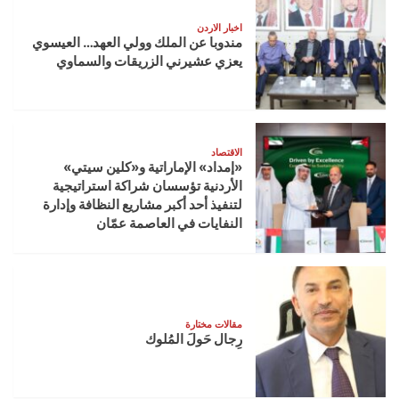
اخبار الاردن
مندوبا عن الملك وولي العهد… العيسوي
يعزي عشيرني الزريقات والسماوي
الاقتصاد
«إمداد» الإماراتية و«كلين سيتي»
الأردنية تؤسسان شراكة استراتيجية
لتنفيذ أحد أكبر مشاريع النظافة وإدارة
النفايات في العاصمة عمّان
مقالات مختارة
رِجال حَولَ المُلوك