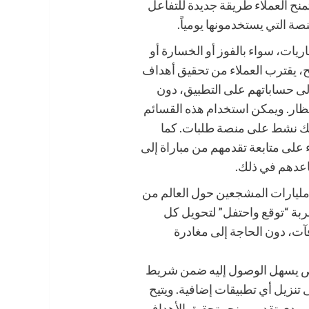
نح العملاء طريقة جديدة للتفاعل
ة التي يستخدمونها يومياً.
اريات، سواء بالفوز أو الخسارة أو
ح، يقترب العملاء من تحقيق أهداف
إلى حساباتهم على التطبيق، دون
تظار. ويمكن استخدام هذه القسائم
لتي تضم أكثر من 84 ألف شريك نشط على منصة طلبات. كما
 على متابعة تقدمهم من مباراة إلى
عدهم في ذلك.
مليارات المشجعين حول العالم من
ربة “توقع واحتفل” لتحويل كل
ت، دون الحاجة إلى مغادرة
صص يسهل الوصول إليه ضمن شريط
تنزيل أي تطبيقات إضافية. ويتيح
لى مدى تقدمهم نحو تحقيق الأهداف،