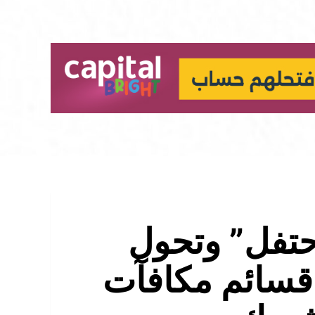
حتفل” وتحول
 قسائم مكافآت