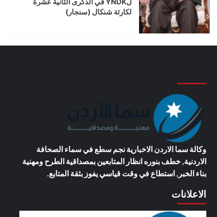
لYNDK في الذكرى الثانية عشرة
لكارثة شنكال (سنجار)
وكالة سما الاردن الاخبارية
نجم سطع في سماء الصحافة
الاردنية, خطف بنوره انظار المتابعين بمصداقية الطرح ومهنية
بناء الخبر, استطاع في وقت قياسي يفوز بثقة المتابع.
الاعلانات