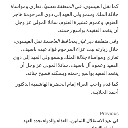
كما نقل العيسوي،
في المنطقة نفسها
، تعازي ومواساة
جلالة الملك وسمو ولي العهد إلى ذوي المرحومة هاجر
العتوم، وعموم عشيرة العتوم، سائلا المولى عز وجل
أن يتغمد الفقيدة بواسع رحمته.
وفي منطقة دير غبار بمحافظ العاصمة
نقل العيسوي،
خلال زيارته بيت عزاء المرحوم فؤاد عبده ناصيف،
تعازي ومواساة جلالة الملك وسمو ولي العهد إلى ذوي
الفقيد وعموم آل ناصيف، سائلا المولى عز وجل أن
يتغمد الفقيد بواسع رحمته ويسكنه فسيح جناته.
كما قدم واجب العزاء إمام الحضرة الهاشمية الدكتور
أحمد الخلايلة.
Post
Previous
في عيد الاستقلال الثمانين.. الغذاء والدواء تجدد العهد
Navigation
بمواصلة الإنجاز