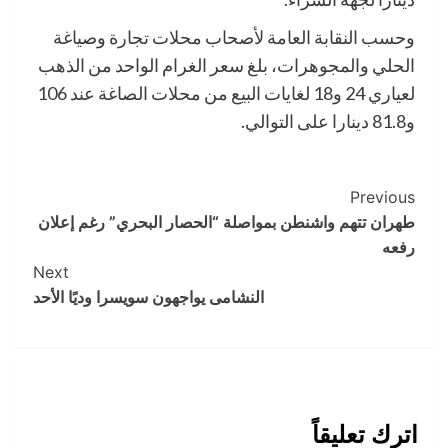
وحسب النقابة العامة لأصحاب محلات تجارة وصياغة
الحلي والمجوهرات، بلغ سعر الغرام الواحد من الذهب
لعياري 24 و18 لغايات البيع من محلات الصاغة عند 106
و81.8 دينارا على التوالي.
Post
Previous
طهران تتهم واشنطن بمواصلة “الحصار البحري” رغم إعلان
Navigation
رفعه
Next
النشامى يواجهون سويسرا وديًا الأحد
اترك تعليقاً