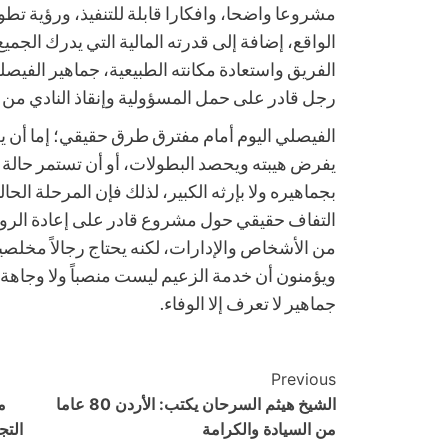
مشروعا واضحا، وافكارا قابلة للتنفيذ، ورؤية ت
الواقع، إضافة إلى قدرته المالية التي يدرك الجميع
الفريق واستعادة مكانته الطبيعية، جماهير الفي
رجل قادر على حمل المسؤولية وإنقاذ النادي من مر
الفيصلي اليوم أمام مفترق طرق حقيقي؛ إما أن يعو
يفرض هيبته ويحصد البطولات، أو أن تستمر حالة الت
بجماهيره ولا بإرثه الكبير، لذلك فإن المرحلة الحا
التفاف حقيقي حول مشروع قادر على إعادة الروح 
من الأشخاص والإدارات، لكنه يحتاج رجالاً مخلصي
ويؤمنون أن خدمة الزعيم ليست منصباً ولا وجاهة،
جماهير لا تعرف إلا الوفاء.
Post
Previous
الشيخ هيثم السرحان يكتب: الأردن 80 عاما
م
Navigation
من السيادة والكرامة
التج