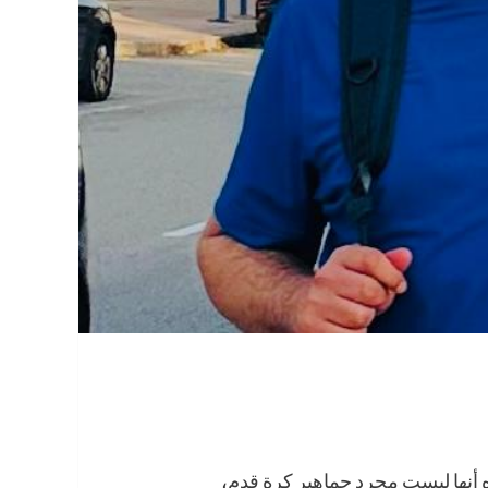
ه أنها ليست مجرد جماهير كرة قدم،