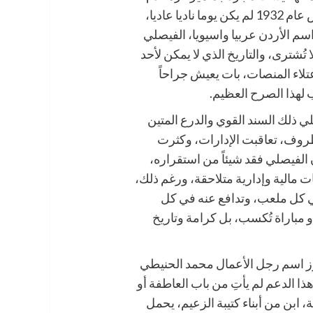
بل حالة وفاء نادرة لا تتكرر. هذا الكيان الذي تأسس عام 1932 لم يكن يوما ناديا عاديا،
 الأردن عربيا واسيويا، الفيصلي
تُشترى، والتاريخ الذي لا يمكن لأحد
عتلاء المنصات، بات يعيش جراحاً
هذا الصرح العظيم.
ي ذلك السند القوي والدرع المتين
روف، تعاقبت الإدارات، وكثرت
 الفيصلي فقد شيئاً من استقراره،
 مالية وإدارية متلاحقة، ورغم ذلك،
ي كل ملعب، وتدافع عنه في كل
 مباراة تُكسب، بل كرامة وتاريخ
رز اسم رجل الأعمال محمد الحنيطي
 الدعم لم يأتِ من باب العاطفة أو
 ابن من أبناء كتيبة الزعيم، يحمل