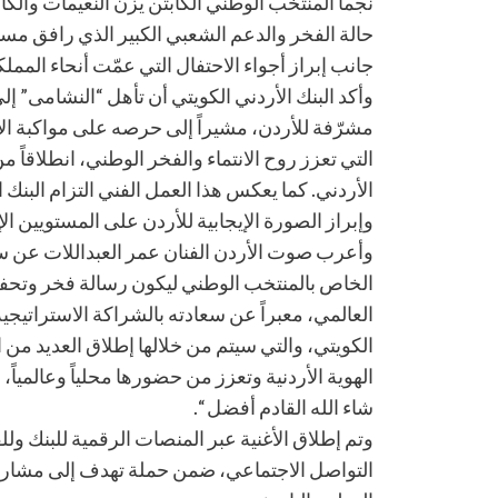
نجما المنتخب الوطني الكابتن يزن النعيمات وال
حالة الفخر والدعم الشعبي الكبير الذي رافق مسي
جانب إبراز أجواء الاحتفال التي عمّت أنحاء المملك
وأكد البنك الأردني الكويتي أن تأهل “النشامى” إ
مشرّفة للأردن، مشيراً إلى حرصه على مواكبة الإ
التي تعزز روح الانتماء والفخر الوطني، انطلاقا
الأردني. كما يعكس هذا العمل الفني التزام البنك 
وإبراز الصورة الإيجابية للأردن على المستويين ال
وأعرب صوت الأردن الفنان عمر العبداللات عن سعا
الخاص بالمنتخب الوطني ليكون رسالة فخر وتحفي
العالمي، معبراً عن سعادته بالشراكة الاستراتيجية 
الكويتي، والتي سيتم من خلالها إطلاق العديد من 
الهوية الأردنية وتعزز من حضورها محلياً وعالمياً، 
شاء الله القادم أفضل “.
وتم إطلاق الأغنية عبر المنصات الرقمية للبنك ول
التواصل الاجتماعي، ضمن حملة تهدف إلى مشاركة 