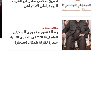
تصريح صحفي صادر عن الحزب
الديمقراطي الاجتماعي
مقالات مختارة
رسالة غفور مخموري السكرتير
العام لYNDK في الذكرى الثانية
عشرة لكارثة شنكال (سنجار)