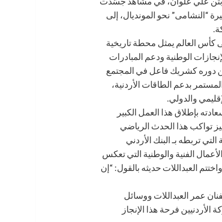
كابتن علي علوان، في مشاهد جسّدت
رة “النشامى” نحو المونديال، إلى
ة.
لى كأس العالم يمثل محطة تاريخية
نجازات الوطنية ودعم المبادرات
ً من دوره كشريك فاعل في المجتمع
المستمر بدعم الطاقات الأردنية،
إقليمي والدولي.
دته بإطلاق هذا العمل الكبير
ز تواكب هذا الحدث الرياضي
التي تربطه بـ البنك الأردني
الأعمال الفنية والوطنية التي تعكس
واختتم العبداللات حديثه بالقول: “إن
لفنان عمر العبداللات ووسائل
الأردنيين فرحة هذا الإنجاز