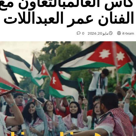
كأس العالمبالتعاون م
الفنان عمر العبداللات
it-team
مايو 20, 2026
0