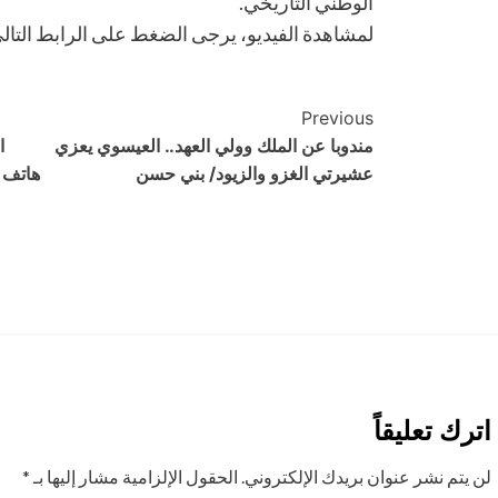
الوطني التاريخي.
لمشاهدة الفيديو، يرجى الضغط على الرابط التالي: ps://bit.ly/3RilRWY
Post
Previous
مندوبا عن الملك وولي العهد.. العيسوي يعزي
ا
Navigation
عشيرتي الغزو والزيود/ بني حسن
اترك تعليقاً
لن يتم نشر عنوان بريدك الإلكتروني.
الحقول الإلزامية مشار إليها بـ
*