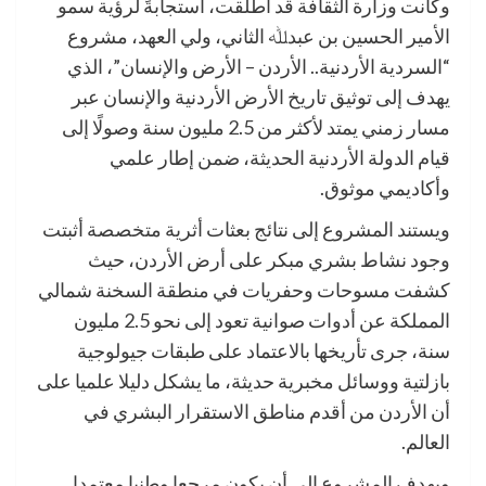
وكانت وزارة الثقافة قد أطلقت، استجابةً لرؤية سمو
الأمير الحسين بن عبدﷲ الثاني، ولي العهد، مشروع
“السردية الأردنية.. الأردن – الأرض والإنسان”، الذي
يهدف إلى توثيق تاريخ الأرض الأردنية والإنسان عبر
مسار زمني يمتد لأكثر من 2.5 مليون سنة وصولًا إلى
قيام الدولة الأردنية الحديثة، ضمن إطار علمي
وأكاديمي موثوق.
ويستند المشروع إلى نتائج بعثات أثرية متخصصة أثبتت
وجود نشاط بشري مبكر على أرض الأردن، حيث
كشفت مسوحات وحفريات في منطقة السخنة شمالي
المملكة عن أدوات صوانية تعود إلى نحو 2.5 مليون
سنة، جرى تأريخها بالاعتماد على طبقات جيولوجية
بازلتية ووسائل مخبرية حديثة، ما يشكل دليلا علميا على
أن الأردن من أقدم مناطق الاستقرار البشري في
العالم.
ويهدف المشروع إلى أن يكون مرجعا وطنيا معتمدا