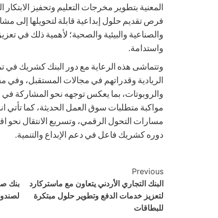
المعنية بتطوير مخرجات التعليم وتحفيز الابتكار ا
فرص تقديم حلول إبداعية قابلة لتحويلها إلى مشار
والصناعية والبيئية والصحية؛ لأهمية ذلك في تعزيز
واستدامة.
وتتماشى هذه الرعاية مع دور البنك كشريك في تم
الريادية وقدراتهم في مجالات المستقبل، وفي مق
والروبوتات، بما يعكس توجهه نحو المشاركة في 
مواكبة متطلبات سوق العمل الحديثة، كما تأتي انس
مسارات التحول الرقمي، وتسريع الانتقال نحو اقت
دوره كشريك فاعل في دعم الإبداع والتنمية.
Post
Previous
البنك التجاري الأردني يتعاون مع ماستركارد
بنك صف
Navigation
لتعزيز خدمات الدفع وتطوير حلول مبتكرة
لصندوق
للبطاقات