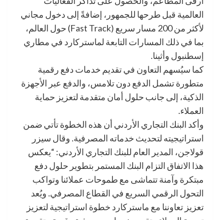
أرقى المطاعم، والحصول على تذاكر الفعاليات
العالمية قبل طرحها للجمهور، إضافةً إلى دخول مجاني
لأكثر من 200 مسار سريع (Fast Track) حول العالم،
بما في ذلك المسارات التابعة لماستركارد في مطاري
إسطنبول وأثينا.
كما سيُسهم التعاون في تقديم خدمات دفع رقمية
متطورة تشمل الدفع دون تلامس، والدفع عبر الأجهزة
الذكية، إلى جانب حلول أمان متقدمة لتعزيز حماية
العملاء.
وأكد البنك التجاري الأردني أن هذه الخطوة تأتي ضمن
استراتيجيته لتحديث خدماته المصرفية. وقال سيزر
قولاجن، المدير العام للبنك التجاري الأردني: “يعكس
هذا الاتفاق التزام البنك المستمر بتطوير حلول دفع
مبتكرة وآمنة تتماشى مع طموحات عملائنا وتواكب
التحول الرقمي السريع في القطاع المصرفي. ويُعد
تعزيز تعاوننا مع ماستركارد خطوة استراتيجية لتعزيز