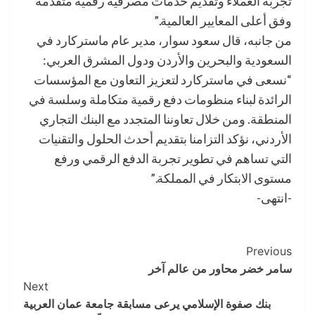
تجربة العملاء وتقديم خدمات مصرفية رقمية متقدمة
وفق أعلى المعايير العالمية.”
من جانبه، قال سعود سوار، مدير عام ماستركارد في
السعودية والبحرين والأردن ودول المشرق العربي:
“نسعى في ماستركارد لتعزيز التعاون مع المؤسسات
الرائدة لبناء منظومات دفع رقمية متكاملة وسلسة في
المنطقة. ومن خلال تعاوننا المتجدد مع البنك التجاري
الأردني، نؤكد التزامنا بتقديم أحدث الحلول والتقنيات
التي تساهم في تطوير تجربة الدفع الرقمي ورفع
مستوى الابتكار في المملكة.”
-انتهى-
Post
Previous
سامر خضر محاور من عالم آخر
Navigation
Next
بنك صفوة الإسلامي يرعى مسابقة جامعة عمان العربية