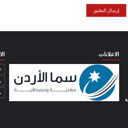
الاعلانات
ال
ا
ب
م
ة