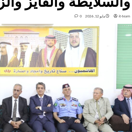
والسلايطة والفايز والز
it-team
مايو 12, 2026
0