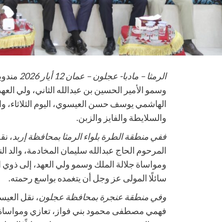
الرمثا – مادبا- عجلون – عمان 12 أيار 2026
مندوبا
وسمو الأمير الحسين بن عبدالله الثاني، ولي العهد
الهاشمي يوسف حسن العيسوي، اليوم الثلاثاء، وا
والسلايطة والفايز والزبن.
ففي منطقة الطرة بلواء الرمثا بمحافظة إربد
، نق
المرحوم الحاج عبدالله سليمان المخادمة، والد ال
ومواساة جلالة الملك وسمو ولي العهد، إلى ذوي 
سائلًا المولى عز وجل أن يتغمده بواسع رحمته.
وفي منطقة عنجرة بمحافظة عجلون
، نقل العيس
فهمي مصطفى محمود بني فواز، تعازي ومواساة جل