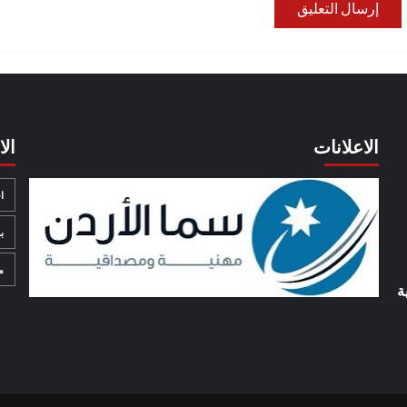
الاعلانات
ال
ا
ب
م
ة