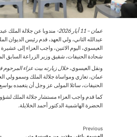
عمان – 11 أيار 2026-
مندوبا عن جلالة الملك عبدا
عبدالله الثاني، ولي العهد، قدم رئيس الديوان 
العيسوي، اليوم الاثنين، واجب العزاء إلى عشيرة 
شحادة الحنيفات، شقيق وزير الزراعة السابق الم
ونقل العيسوي،
خلال زيارته بيت عزاء المرحوم ف
عمان
، تعازي ومواساة جلالة الملك وسمو ولي ال
الحنيفات، سائلا المولى عز وجل أن يتغمده بواسع
كما قدم واجب العزاء مستشار جلالة الملك لشؤون 
الحضرة الهاشمية الدكتور أحمد الخلايلة.
Post
Previous
العيسوي يلتقي وفدين من مؤسسة منى
س